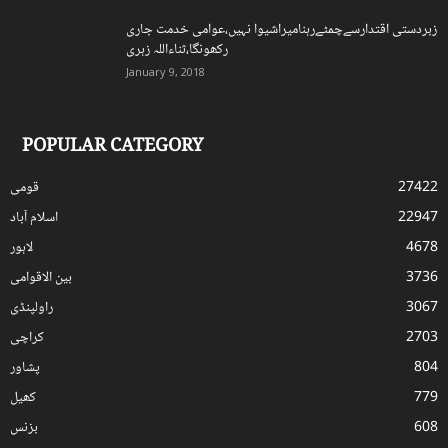
زبردستی اقتدارسےچمٹےرہنامیراشیوا نہیں،عوامی خدمت جاری
رکھونگا،ثناءاللہ زہری
January 9, 2018
POPULAR CATEGORY
27422
قومی
22947
اسلام آباد
4678
لاہور
3736
بین الاقوامی
3067
راولپنڈی
2703
کراچی
804
پشاور
779
کھیل
608
بزنس