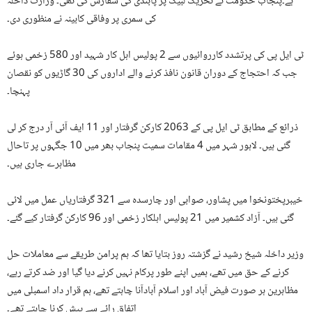
ہے۔پنجاب حکومت نے تحریک لبیک پر پابندی کی سفارش کی تھی۔ وزارت داخلہ
کی سمری پر وفاقی کابینہ نے منظوری دی۔
ٹی ایل پی کی پرتشدد کارروائیوں سے 2 پولیس اہل کار شہید اور 580 زخمی ہوئے
جب کہ احتجاج کے دوران قانون نافذ کرنے والے اداروں کی 30 گاڑیوں کو نقصان
پہنچا۔
ذرائع کے مطابق ٹی ایل پی کے 2063 کارکن گرفتار اور 11 ایف آئی آر درج کر لی
گئی ہیں۔ لاہور شہر میں 4 مقامات سمیت پنجاب بھر میں 10 جگہوں پر تاحال
مظاہرے جاری ہیں۔
خیبرپختونخوا میں پشاور، صوابی اور چارسدہ سے 321 گرفتاریاں عمل میں لائی
گئی ہیں۔ آزاد کشمیر میں 21 پولیس اہلکار زخمی اور 96 کارکن گرفتار کیے گئے۔
وزیر داخلہ شیخ رشید نے گزشتہ روز بتایا تھا کہ ہم پرامن طریقے سے معاملات حل
کرنے کے حق میں تھے، ہمیں اپنے طور پرکام نہیں کرنے دیا گیا اور ضد کرتے رہے،
مظاہرین ہر صورت فیض آباد اور اسلام آبادآنا چاہتے تھے، ہم قرار داد اسمبلی میں
اتفاق رائے سے پیش کرنا چاہتے تھے۔