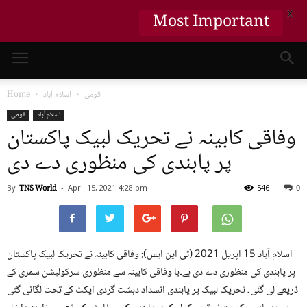
X
Most Important
قومی
اسلام آباد
Home
اسلام آباد
قومی
وفاقی کابینہ نے تحریک لبیک پاکستان
پر پابندی کی منظوری دے دی
By
TNS World
-
April 15, 2021
4:28 pm
546
0
اسلام آباد 15 اپریل 2021 (ٹی این ایس): وفاقی کابینہ نے تحریک لبیک پاکستان
پر پابندی کی منظوری دے دی ہے۔با وفاقی کابینہ سے منظوری سرکولیشن سمری کے
ذریعے لی گئی۔ تحریک لبیک پر پابندی انسداد دہشت گردی ایکٹ کے تحت لگائی گئی