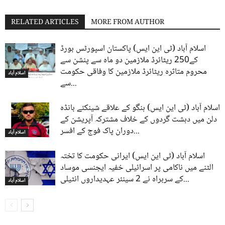
RELATED ARTICLES
MORE FROM AUTHOR
اسلام آباد (ٹی این ایس) پاکستان اسپورٹس بورڈ
کے250 ریٹائرڈ ملازمین دو ماہ سے پنشن سے
محروم متاثرہ ریٹائرڈ ملازمین کا وفاقی حکومت
اسلام آباد
سے...
اسلام آباد (ٹی این ایس) ہنگو کے علاقے شینکئے بانڈہ
دلن میں دہشت گردوں کے خلاف مشترکہ آپریشن کے
دوران پاک فوج کے افسر...
اسلام آباد
اسلام آباد (ٹی این ایس) ایرانی حکومت کا تختہ
الٹنے میں ناکامی پر اسرائیلی خفیہ ایجنسی موساد
کے سربراہ نے 2 سینئر عہدیداروں انٹیلی...
اسلام آباد