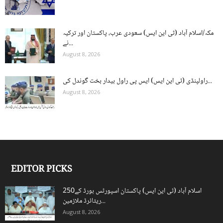
مکہ/اسلام آباد (ٹی این ایس) سعودی عرب، پاکستان اور ترکیہ
نے...
August 8, 2026
راولپنڈی (ٹی این ایس) ایس پی راول بیدار بخت گوندل کی...
August 8, 2026
EDITOR PICKS
اسلام آباد (ٹی این ایس) پاکستان اسپورٹس بورڈ کے250
ریٹائرڈ ملازمین...
August 8, 2026