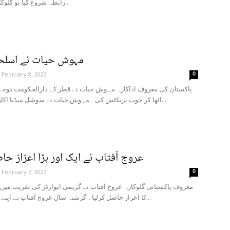
رابطہ شروع کیا تو گلوکار نے بھی اپنا...
مہوش حیات نے اسلحہ 
0
February 8, 2023
پاکستان کی معروف اداکارہ مہوش حیات نے قطر کے دارالحکومت دوحہ
اٹھا کر خوب پریکٹس کی۔ مہوش حیات نے سوشل میڈیا اکاؤنٹ پر دوحہ...
عروج آفتاب نے ایک اور بڑا اعزاز حا
0
February 7, 2023
معروف پاکستانی گلوکارہ عروج آفتاب نے گریمی ایوارڈز کی تقریب میں 
کا اعزاز حاصل کرلیا۔ گزشتہ سال عروج آفتاب نے اپنے مشہور گانے...