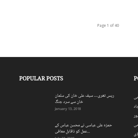
Page 1 of 40
POPULAR POSTS
P
ریس تھری… سیف علی خان کی سلمان
ی
خان سے سرد جنگ
اد
January 13, 2018
ہور
می
حمزہ علی عباسی نے محسن عباس کے
عمل کو ناقابلِ معافی...
ڈی