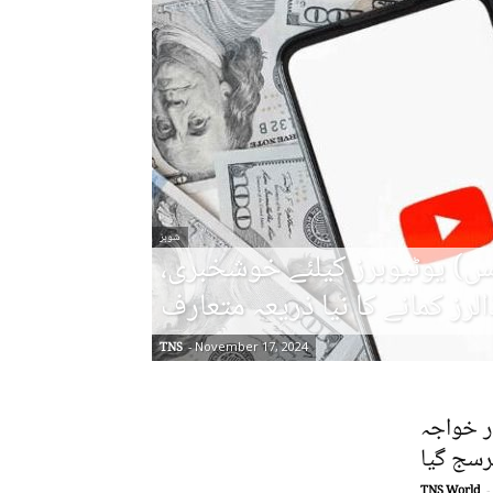
شوبز
ایس) یوٹیوبرز کیلئے خوشخبری،
الرز کمانے کا نیا ذریعہ متعارف
TNS
-
November 17, 2024
ر خواجہ
سج گیا
TNS World
-