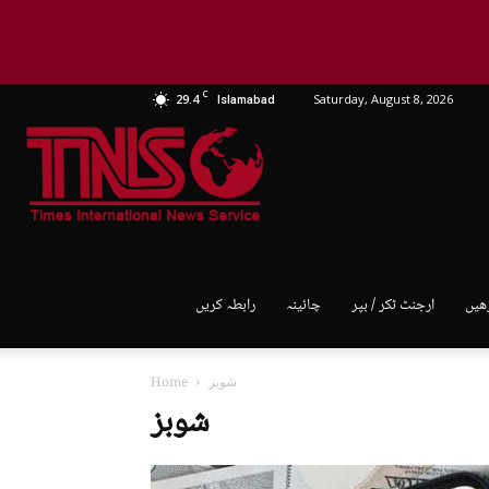
C
29.4
Saturday, August 8, 2026
Islamabad
TNS
World
ھیں
ارجنٹ ٹکر / بپر
چائینہ
رابطہ کریں
شوبز
Home
شوبز