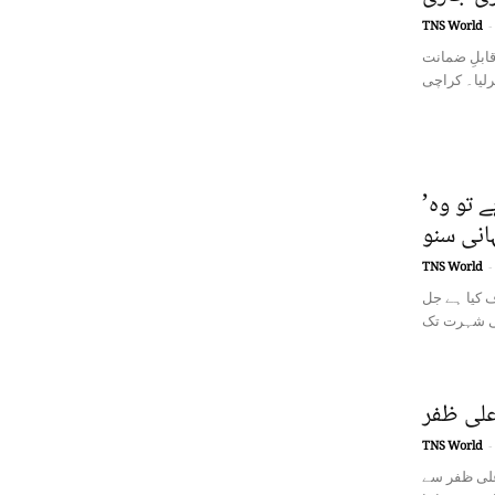
TNS World
-
قابلِ ضمانت
’عادت‘ کی شہرت تک اگر کوئی گانا پہنچ پایا ہے تو وہ
TNS World
-
ف کیا ہے جل
علی ظفر
TNS World
-
 علی ظفر سے