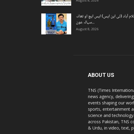
August 8, 2026
ام آباد (ٹی این ایس) ایس ایچ او تھانہ
سہالہ عون...
August 8, 2026
ABOUT US
TNS (Times Internationa
news agency, delivering
events shaping our worl
sports, entertainment a
science and technology.
across Pakistan, TNS co
& Urdu, in video, text, 