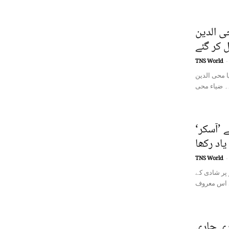
ی الدین
ل کر گئے
TNS World
-
ا محی الدین
 ’آسکر‘
اد رکھا
TNS World
-
 پر شادی کے
ری جاری