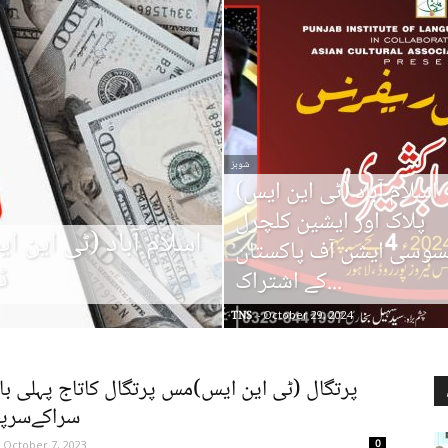
شوبز
اسلام آباد (ٹی این ایس)
پلاک اور ایشین کلچرل
اسلام آباد (ٹی این 
سوسی ایشن آف پاکستان
ڈ
کے اشتراک...
TNS
-
October 29, 2024
پرتگال (ٹی این ایس)مس پرتگال کاتاج پہلی با
سراکےسرپر
0
October 7, 2023