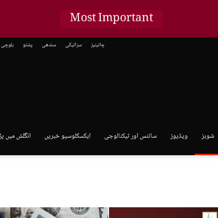
Most Important
چائینیز
سرائیکی
سندھی
پشتو
بلوچی
شوبز
ویڈیوز
سائنس اور ٹیکنالوجی
ایکسکلوسیو خبریں
انگلش میں پڑ