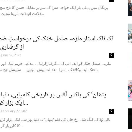
فلائٹ اٹینڈنٹ مرینا مچیٹ کو بوربا میں...
ٹک ٹاک اسٹار ملزمہ صندل خٹک کی درخواستِ ضم
از گرفتاری
0
June 12, 2023
ملزمہ صندل خٹک کو ایف ائی اے نےگرفتارکرلیا۔۔ مدعیہ حریم شاہ اور
خٹک اپنے وکلاء کے ہمراہ عدالت پیش ہوئیں۔۔ سپیشل جج سینٹرل اعظم...
ایک ہزار کروڑ روپے...
0
February 22, 2023
بالی وُڈ کے کنگ شاہ رخ خان کی فلم ’پٹھان‘ نے دنیا بھر سے ایک ہزار کرو
کا کاروبار کر لیا ہے۔ اپنی...