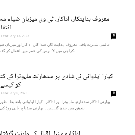
معروف ہدایتکار، اداکار، ٹی وی میزبان ضیاء مح
انتقا
0
February 13, 2023
عالمی شہرت یافتہ معروف ہدایت کار، صدا کار، اداکار اور میزبان ضی
کراچی میں91 برس کی عمر میں انتقال کر گئے۔ ضیاء محی...
کیارا ایڈوانی نے شادی پر سدھارتھ ملہوترا کے کتے
کو کیسے ی
0
February 8, 2023
بھارتی اداکار سدھارتھ ملہوترا اور اداکارہ کیارا ایڈوانی باضابطہ طور
بندھن میں بندھ گئےہیں۔ بھارتی میڈیا پر بالی ووڈ کی اس معروف...
اداکارہ سنبل اقبال کے وارنٹ گرفتا