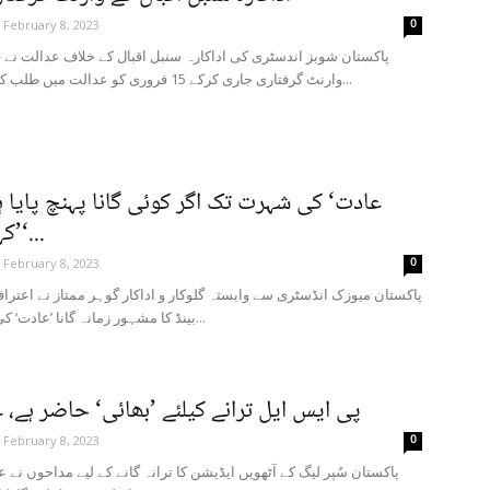
0
February 8, 2023
پاکستان شوبز اندسٹری کی اداکارہ سنبل اقبال کے خلاف عدالت نے 
وارنٹ گرفتاری جاری کرکے 15 فروری کو عدالت میں طلب کرلیا۔ کراچی...
’کہانی سنو‘...
0
February 8, 2023
پاکستان میوزک انڈسٹری سے وابستہ گلوکار و اداکار گوہر ممتاز نے اعترا
بینڈ کا مشہور زمانہ گانا ’عادت‘ کی شہرت تک...
پی ایس ایل ترانے کیلئے ’بھائی‘ حاضر ہے، 
0
February 8, 2023
پاکستان سُپر لیگ کے آٹھویں ایڈیشن کا ترانہ گانے کے لیے مداحوں نے