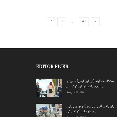
2
3
40
...
1
EDITOR PICKS
مکہ/اسلام آباد (ٹی این ایس) سعودی
عرب، پاکستان اور ترکیہ نے...
August 8, 2026
راولپنڈی (ٹی این ایس) ایس پی راول
بیدار بخت گوندل کی...