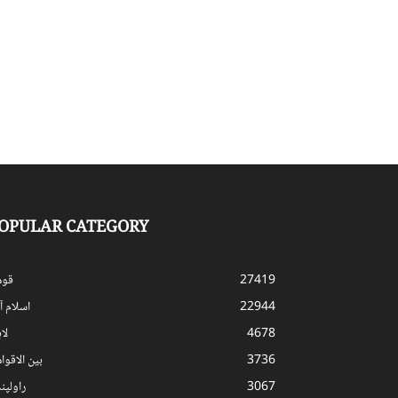
OPULAR CATEGORY
27419
قوم
22944
اسلام آب
4678
لا
3736
بین الاقوا
3067
راولپن