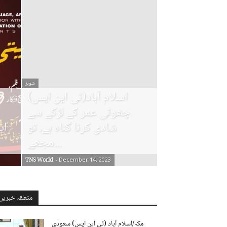
شوبز
اسلام آباد(ٹی این ایس)
چھوٹی عمر کے لڑکے سے
شادی کرنا گناہ ہے، تو
ای
مجھے...
TNS World
-
December 14, 2023
متعلقہ خبریں
مکہ/اسلام آباد (ٹی این ایس) سعودی