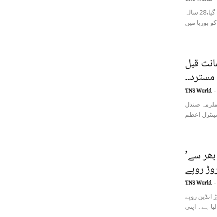
پرتگال میں پہلی بار ایک خواجہ سرا کے سر پر مقابلہ حسن کا تاج سج گیا،28 سالہ
انت قبل
 مسترد۔۔
TNS World
-
 ملزمہ صندل
’پٹھان‘ کی باکس آفس پر تاریخی کامیابی، دنیا بھر سے
TNS World
-
ڑ انڈین روپے