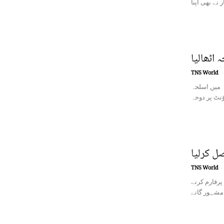
اٹھالیا
TNS World
-
 میں اسلحہ
صل کرلیا
TNS World
-
پرفارم کرنے