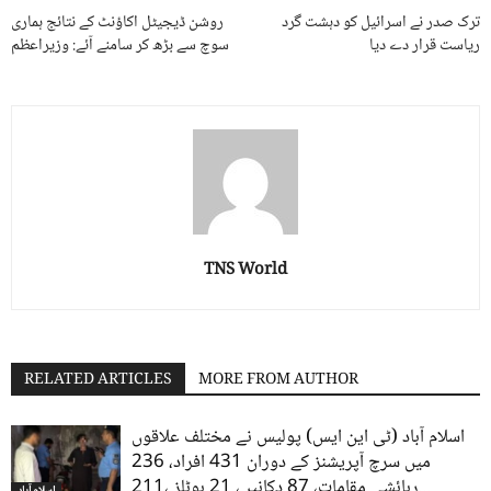
ترک صدر نے اسرائیل کو دہشت گرد
روشن ڈیجیٹل اکاؤنٹ کے نتائج ہماری
ریاست قرار دے دیا
سوچ سے بڑھ کر سامنے آئے: وزیراعظم
TNS World
RELATED ARTICLES
MORE FROM AUTHOR
اسلام آباد (ٹی این ایس) پولیس نے مختلف علاقوں
میں سرچ آپریشنز کے دوران 431 افراد، 236
رہائشی مقامات، 87 دکانیں، 21 ہوٹلز ،211...
اسلام آباد