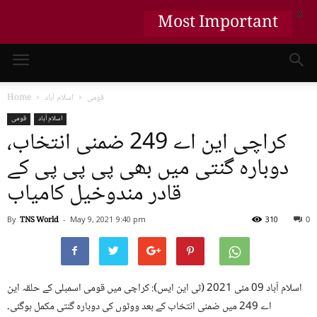
X
Most Important
قومی
اسلام آباد
Home
اسلام آباد
قومی
کراچی این اے 249 ضمنی انتخاب،
دوبارہ گنتی میں بھی پی پی پی کے
قادر مندوخیل کامیاب
By
TNS World
-
May 9, 2021
9:40 pm
310
0
اسلام آباد 09 مئی 2021 (ٹی این ایس): کراچی میں قومی اسمبلی کے حلقہ این
اے 249 میں ضمنی انتخاب کے بعد ووٹوں کی دوبارہ گنتی مکمل ہوگئی۔