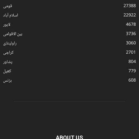
27388
قومی
22922
اسلام آباد
4678
لاہور
3736
بین الاقوامی
3060
راولپنڈی
2701
کراچی
804
پشاور
779
کھیل
608
بزنس
ABOUT US