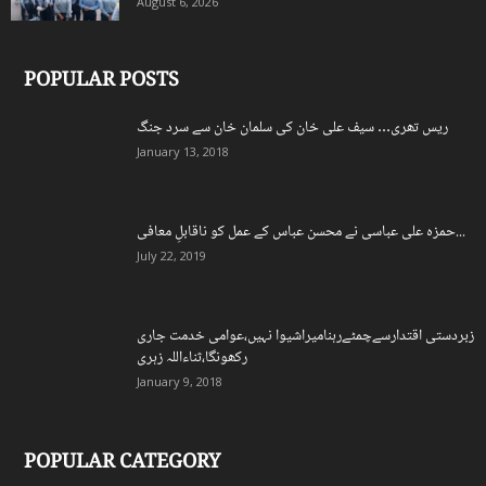
August 6, 2026
POPULAR POSTS
ریس تھری… سیف علی خان کی سلمان خان سے سرد جنگ
January 13, 2018
حمزہ علی عباسی نے محسن عباس کے عمل کو ناقابلِ معافی...
July 22, 2019
زبردستی اقتدارسےچمٹےرہنامیراشیوا نہیں،عوامی خدمت جاری
رکھونگا،ثناءاللہ زہری
January 9, 2018
POPULAR CATEGORY