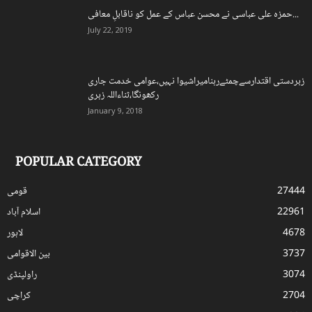
حمزہ علی عباسی نے محسن عباس کے عمل کو ناقابلِ معافی...
July 22, 2019
زبردستی اقتدارسےچمٹےرہنامیراشیوا نہیں،عوامی خدمت جاری
رکھونگا،ثناءاللہ زہری
January 9, 2018
POPULAR CATEGORY
27444
قومی
22961
اسلام آباد
4678
لاہور
3737
بین الاقوامی
3074
راولپنڈی
2704
کراچی