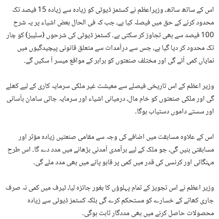
اس کے ساتھ ساتھ، وزیراعظم نے کسٹمز ڈیوٹی کو زیادہ سے زیادہ 15 فیصد تک
محدود کرنے کے حق میں فیصلہ کیا ہے، جب کہ فی الحال بعض اشیاء پر یہ شرح
100 فیصد سے بھی تجاوز کر سکتی ہے۔ کسٹمز ڈیوٹی کی شرحوں (سلیبز) کو چار
تک محدود کر دیا گیا ہے، جس سے درآمدات سے متعلق قانونی پیچیدگیوں میں
نمایاں کمی آئے گی اور مختلف صنعتوں کو برابر کے مواقع میسر آ سکیں گے۔
وزیر اعظم کے اس تاریخی فیصلے سے معیشت غیر ملکی سرمایہ کاری کے لیے کھلے
گی اور ملکی صنعتوں کو خام مال، درمیانی اشیاء اور سرمایہ جاتی سامان بآسانی
اور سستے داموں دستیاب ہوگا۔
اس کے علاوہ مسابقت میں اضافے کی وجہ سے مقامی صنعتیں زیادہ مؤثر اور
مسابقتی بنیں گی، جو ملک کے لیے برآمدی آمدنی بڑھانے میں مدد دے گا۔ اس طرح
مہنگائی اور کرنسی کی قدر میں کمی پر قابو پانے میں بھی مدد ملے گی۔
وزیر اعظم نے اس تجویز کے تمام پہلوؤں کا بغور جائزہ لیا، ٹیرف میں کمی نہ صرف
جاری کھاتے کے خسارے کو مستحکم کرے گی بلکہ کسٹمز ڈیوٹی سے زیادہ
محصولات حاصل کرنے میں بھی مددگار ثابت ہوگی۔