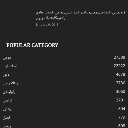
زبردستی اقتدارسےچمٹےرہنامیراشیوا نہیں،عوامی خدمت جاری
رکھونگا،ثناءاللہ زہری
January 9, 2018
POPULAR CATEGORY
27388
قومی
22922
اسلام آباد
4678
لاہور
3736
بین الاقوامی
3060
راولپنڈی
2701
کراچی
804
پشاور
779
کھیل
608
بزنس