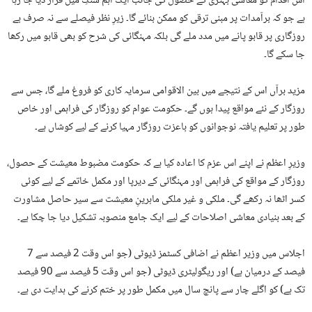
اس اقدام کو معاشی بہتری کے حصول کی جانب ایک اہم سنگِ میل قرار دیا جا رہا
ہے جو کہ برآمدات پر مبنی ترقی کو ممکن بنائے گا۔ زیرِ نظر فیصلے سے نہ صرف بے
روزگاری پر قابو پانے میں مدد ملے گی بلکہ مہنگائی کی شرح کو بھی قابو میں رکھا
جا سکے گا۔
مزید برآں اس کے نتیجے میں بین الاقوامی سرمایہ کاری کو فروغ ملے گا، جس سے
روزگار کے نئے مواقع پیدا ہوں گے۔ حکومت عوام کو روزگار کی فراہمی اور خاص
طور پر تعلیم یافتہ نوجوانوں کو باعزت روزگار مہیا کرنے کے لیے کوشاں ہے۔
وزیرِ اعظم نے اپنے اس عزم کا اعادہ کیا ہے کہ حکومت مضبوط معیشت کے حصول،
روزگار کے مواقع کی فراہمی اور مہنگائی کے دیرپا اور مکمل خاتمے کے لیے کوئی
کسر اٹھا نہ رکھے گی۔ ملکی و غیر ملکی ماہرینِ معیشت سے سیر حاصل مشاورت
کے بعد بنیادی معاشی اصلاحات کے لیے ایک جامع منصوبہ تشکیل دیا جا چکا ہے۔
اجلاس میں وزیر اعظم نے اضافی کسٹمز ڈیوٹی (جو اس وقت 2 فیصد سے 7
فیصد کے درمیان ہے) اور ریگولیٹری ڈیوٹی (جو اس وقت 5 فیصد سے 90 فیصد
تک ہے) کو اگلے چار سے پانچ سال میں مکمل طور پر ختم کرنے کی ہدایت دی ہے۔