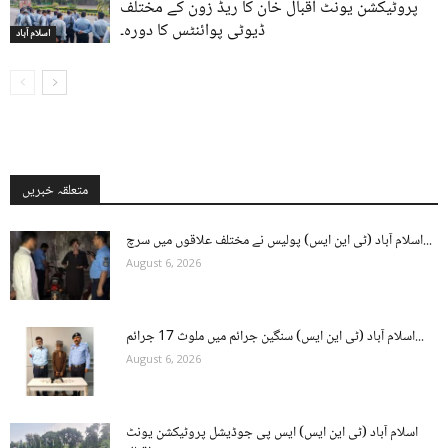
پروٹیکشن یونٹ اقبال خان کا ریڈ زون کے مختلف
ڈیوٹی پوائنٹس کا دورہ۔
اسلام آباد
متعلقہ خبریں
اسلام آباد (ٹی این ایس) پولیس نے مختلف علاقوں میں سرچ...
August 6, 2026
اسلام آباد (ٹی این ایس) سنگین جرائم میں ملوث 17 جرائم...
August 6, 2026
اسلام آباد (ٹی این ایس) ایس پی جوڈیشل پروٹیکشن یونٹ