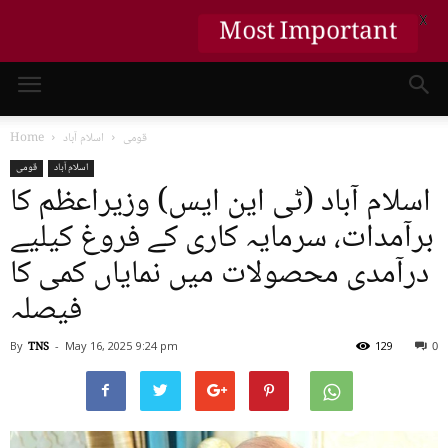
Most Important
X
قومی
اسلام آباد
Home
اسلام آباد
قومی
اسلام آباد (ٹی این ایس) وزیراعظم کا
برآمدات، سرمایہ کاری کے فروغ کیلیے
درآمدی محصولات میں نمایاں کمی کا
فیصلہ
By
TNS
-
May 16, 2025
9:24 pm
129
0