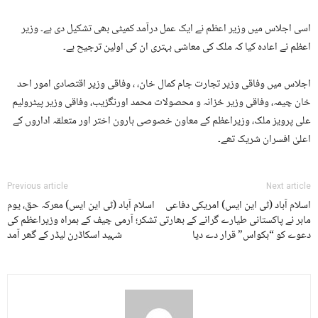
اسی اجلاس میں وزیر اعظم نے ایک عمل درآمد کمیٹی بھی تشکیل دی ہے۔ وزیر
اعظم نے اعادہ کیا کہ ملک کی معاشی بہتری ان کی اولین ترجیح ہے۔
اجلاس میں وفاقی وزیر تجارت جام کمال خان، ، وفاقی وزیر اقتصادی امور احد
خان چیمہ، وفاقی وزیر خزانہ و محصولات محمد اورنگزیب، وفاقی وزیر پیٹرولیم
علی پرویز ملک، وزیراعظم کے معاون خصوصی ہارون اختر اور متعلقہ اداروں کے
اعلیٰ افسران شریک تھے۔
Previous article
Next article
اسلام آباد (ٹی این ایس) امریکی دفاعی
اسلام آباد (ٹی این ایس) معرکہ حق، یوم
ماہر نے پاکستانی طیارے گرانے کے بھارتی
تشکر؛ آرمی چیف کے ہمراہ وزیراعظم کی
دعوے کو “بکواس” قرار دے دیا
شہید اسکاڈرن لیڈر کے گھر آمد