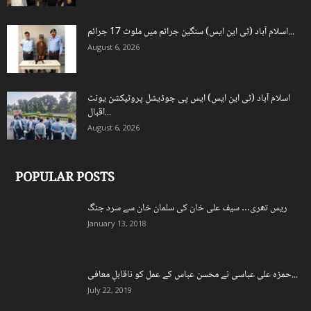
اسلام آباد (ٹی این ایس) سنگین جرائم میں ملوث 17 جرائم...
August 6, 2026
اسلام آباد (ٹی این ایس) ایس پی جوڈیشل پروٹیکشن یونٹ
اقبال...
August 6, 2026
POPULAR POSTS
ریس تھری… سیف علی خان کی سلمان خان سے سرد جنگ
January 13, 2018
حمزہ علی عباسی نے محسن عباس کے عمل کو ناقابلِ معافی...
July 22, 2019