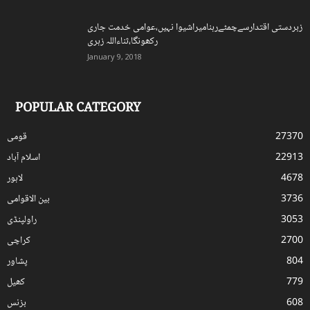
زبردستی اقتدارسےچمٹےرہنامیراشیوا نہیں،عوامی خدمت جاری
رکھونگا،ثناءاللہ زہری
January 9, 2018
POPULAR CATEGORY
27370
قومی
22913
اسلام آباد
4678
لاہور
3736
بین الاقوامی
3053
راولپنڈی
2700
کراچی
804
پشاور
779
کھیل
608
بزنس