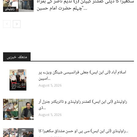
سکھیرا کا ڈپٹی کمشنر کیپٹن (ر) ندیم ناصر کے ہمراہ
چہلم حضرت امام حسین ؓ...
راولپنڈی
متعلقہ خبریں
اسلام آباد (ٹی این ایس) جعلی فرانسیسی شینگن ویزے پر
اسپین...
August 5, 2026
راولپنڈی (ٹی این ایس) کمشنر راولپنڈی و ڈائریکٹر جنرل آر
ڈی...
August 5, 2026
راولپنڈی (ٹی این ایس) سی پی او حسن مشتاق سکھیرا کا...