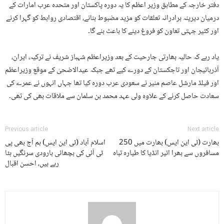
دفتر خارجہ کے مطابق وزیر اعظم کا یہ دورہ پاکستان اور متحدہ عرب امارات کے
درمیان دیرینہ برادرانہ تعلقات کو مزید مضبوط بنانے، اقتصادی روابط کو گہرا کرنے
اور کثیر جہتی تعاون کو فروغ دینے کا باعث بنے گا۔
یاد رہے کہ حالیہ بھارتی جارحیت کے بعد وزیراعظم شہباز شریف نے ترکیہ، ایران،
آذربائیجان اور تاجکستان کے دورے کیے تھے جبکہ عیدالاضحیٰ کے موقع وزیراعظم
اور فیلڈ مارشل عاصم منیر نے سعودی عرب دورہ کیا تھا جہاں انہوں نے عمرے کی
سعادت حاصل کرنے کے علاوہ ولی عہد محمد بن سلمان سے ملاقات بھی کی تھی۔
Previous article
Next article
بھارت (ٹی این ایس) بھارت میں 250
اسلام آباد (ٹی این ایس) ہم آج بھی پی
مسافروں سے بھرا ائیر انڈیا کا طیارہ تباہ
ٹی آئی کی بچھائی بارودی سرنگیں ہٹا
رہے ہیں، احسن اقبال