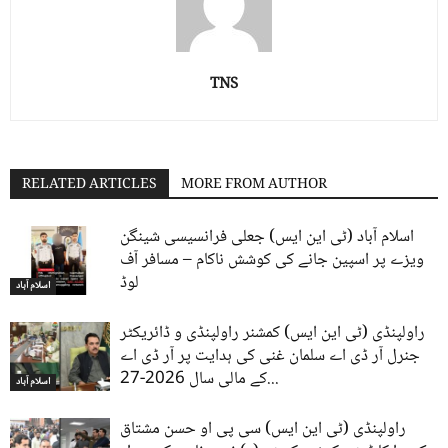
TNS
RELATED ARTICLES
MORE FROM AUTHOR
اسلام آباد (ٹی این ایس) جعلی فرانسیسی شینگن
ویزے پر اسپین جانے کی کوشش ناکام – مسافر آف
لوڈ
اسلام آباد
راولپنڈی (ٹی این ایس) کمشنر راولپنڈی و ڈائریکٹر
جنرل آر ڈی اے سلمان غنی کی ہدایت پر آر ڈی اے
کے مالی سال 2026-27...
اسلام آباد
راولپنڈی (ٹی این ایس) سی پی او حسن مشتاق