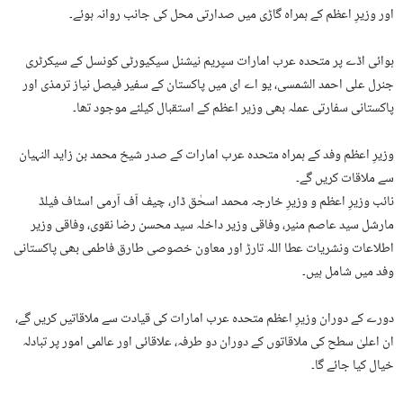
اور وزیرِ اعظم کے ہمراہ گاڑی میں صدارتی محل کی جانب روانہ ہوئے۔
ہوائی اڈے پر متحدہ عرب امارات سپریم نیشنل سیکیورٹی کونسل کے سیکرٹری
جنرل علی احمد الشمسی، یو اے ای میں پاکستان کے سفیر فيصل نياز ترمذی اور
پاكستانی سفارتی عملہ بھی وزیر اعظم کے استقبال کیلئے موجود تھا۔
وزیرِ اعظم وفد کے ہمراہ متحدہ عرب امارات کے صدر شیخ محمد بن زاید النہیان
سے ملاقات کریں گے۔
نائب وزیرِ اعظم و وزیرِ خارجہ محمد اسحٰق ڈار، چیف آف آرمی اسٹاف فیلڈ
مارشل سید عاصم منیر، وفاقی وزیر داخلہ سید محسن رضا نقوی، وفاقی وزیر
اطلاعات ونشریات عطا اللہ تارڑ اور معاون خصوصی طارق فاطمی بھی پاکستانی
وفد میں شامل ہیں۔
دورے کے دوران وزیرِ اعظم متحدہ عرب امارات کی قیادت سے ملاقاتیں کریں گے،
ان اعلیٰ سطح کی ملاقاتوں کے دوران دو طرفہ، علاقائی اور عالمی امور پر تبادلہ
خیال کیا جائے گا۔