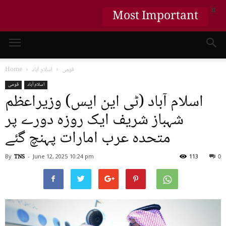
X
Most Important
قومی
اسلام آباد
Home
اسلام آباد
قومی
اسلام آباد (ٹی این ایس) وزیراعظم
شہباز شریف ایک روزہ دورے پر
متحدہ عرب امارات پہنچ گئے
By
TNS
-
June 12, 2025
10:24 pm
113
0