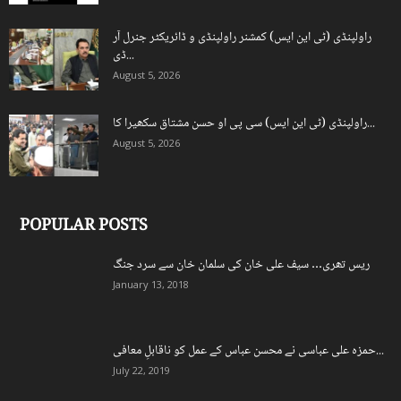
راولپنڈی (ٹی این ایس) کمشنر راولپنڈی و ڈائریکٹر جنرل آر
ڈی...
August 5, 2026
راولپنڈی (ٹی این ایس) سی پی او حسن مشتاق سکھیرا کا...
August 5, 2026
POPULAR POSTS
ریس تھری… سیف علی خان کی سلمان خان سے سرد جنگ
January 13, 2018
حمزہ علی عباسی نے محسن عباس کے عمل کو ناقابلِ معافی...
July 22, 2019