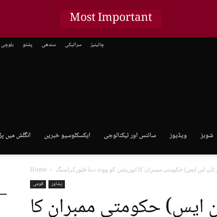
Most Important
چائینیز
سرائیکی
سندھی
پشتو
بلوچی
شوبز
ویڈیوز
سائنس اور ٹیکنالوجی
ایکسکلوسیو خبریں
انگلش میں پڑ
Home
پشاور
قومی
ن ایس) حکومتی ممبران کا