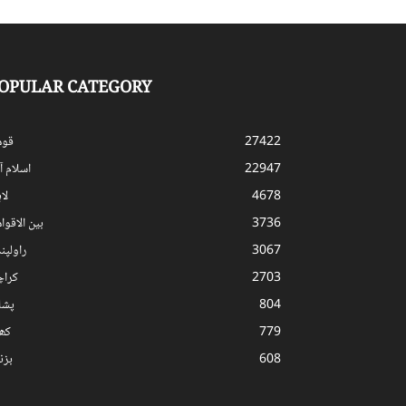
OPULAR CATEGORY
27422
قوم
22947
اسلام آب
4678
لا
3736
بین الاقوا
3067
راولپن
2703
کرا
804
پشا
779
کھ
608
بز