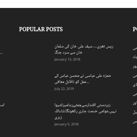
POPULAR POSTS
P
ریس تھری… سیف علی خان کی سلمان
ی
خان سے سرد جنگ
اسپورٹس بورڈ کے250 ریٹائرڈ ملازمی
اد
January 13, 2018
ہور
می
حمزہ علی عباسی نے محسن عباس کے
عمل کو ناقابلِ معافی...
ڈی
July 22, 2019
چی
ور
زبردستی اقتدارسےچمٹےرہنامیراشیوا
اسل
نہیں،عوامی خدمت جاری رکھونگا،ثناءاللہ
یل
زہری
نس
January 9, 2018