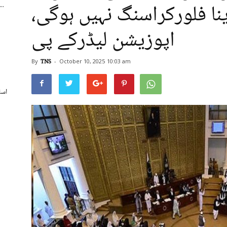
ا فلورکراسنگ نہیں ہوگی،
اسپورٹس بورڈ کے250 ریٹائرڈ ملازمی
اپوزیشن لیڈرکے پی
By
TNS
-
October 10, 2025
10:03 am
اسل