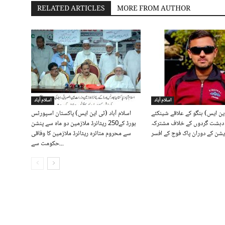
RELATED ARTICLES
MORE FROM AUTHOR
اسلام آباد
اسلام آباد
این ایس) ہنگو کے علاقے شینکئے
اسلام آباد (ٹی این ایس) پاکستان اسپورٹس
ں دہشت گردوں کے خلاف مشترکہ
بورڈ کے250 ریٹائرڈ ملازمین دو ماہ سے پنشن
سے محروم متاثرہ ریٹائرڈ ملازمین کا وفاقی
حکومت سے...