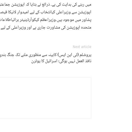
میں رہنے کی ہدایت کی ہے۔ ذرائع نے بتایا کہ اپوزیشن جماعت
اپوزیشن سے وزیراعلی کیانتخاب کے لیے امیدوار لانیکا فیصل
پشاور میں موجود ہیں۔وزیراعظم کیکوآرڈینیٹر برائیاطلاعا
متحدہ اپوزیشن کی مشاورت جاری ہے اور وزیراعلی کے لیے م
Next article
یروشلم (ٹی این ایس) کابینہ سے منظوری ملنے تک جنگ بندی
نافذ العمل نہیں ہوگی؛ اسرائیل کا یوٹرن