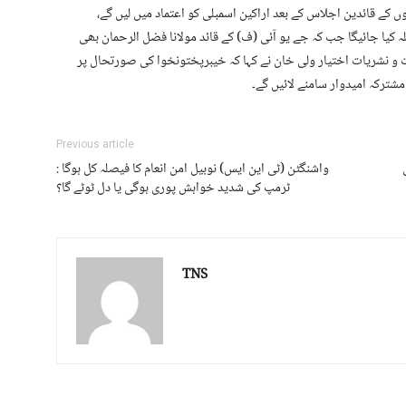
وں کے قائدین اجلاس کے بعد اراکین اسمبلی کو اعتماد میں لیں گے،
ہ کیا جائیگا جب کہ جے یو آئی (ف) کے قائد مولانا فضل الرحمان بھی
ت و نشریات اختیار ولی خان نے کہا کہ خیبرپختونخوا کی صورتحال پر
شترکہ امیدوار سامنے لائیں گے۔
Previous article
واشنگٹن (ٹی این ایس) نوبیل امن انعام کا فیصلہ کل ہوگا :
ٹرمپ کی شدید خواہش پوری ہوگی یا دل ٹوٹے گا؟
TNS