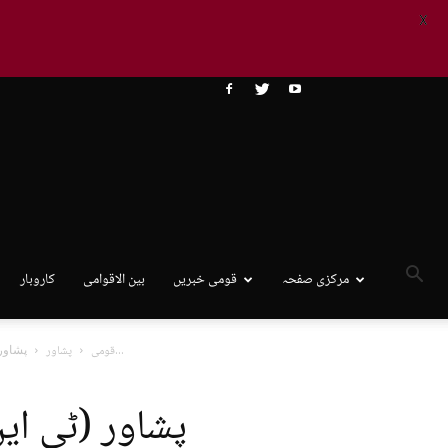
X
مرکزی صفحہ
قومی خبریں
بین الاقوامی
کاروبار
پشاور (ٹی این ایس) حکومتی ممبران کا اپوزیشن کو ووٹ دینا فلورکراسنگ...
قومی
پشاور
پشاور (ٹی ای