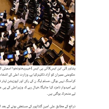
پشاور (ٹی این ایس)(آئی پی ایس )خیبرپختونخوا اسمبلی کے ا
حکومتی ممبران کو آزاد ڈکلیئرکیا ہے، وزارت اعلی کے انتخا
کراسنگ نہیں ہوگی۔ مسلم لیگ ن کے رکن اور اپوزیشن لیڈر ڈا
لیے امیدوار نامزد کیا جائیگا۔خیال رہے کہ وزیراعلی کے پی ع
لیے متحرک ہوگئی ہیں۔
ذرائع کے مطابق علی امین گنڈاپور کے مستعفی ہونے کے بعد ا