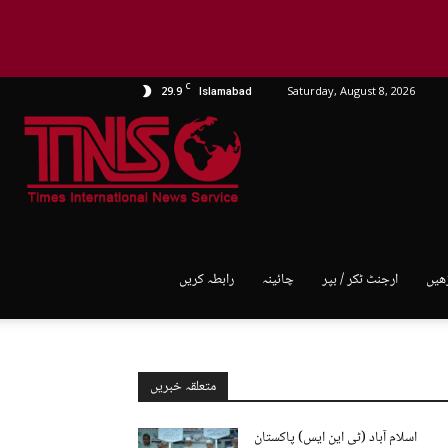
C
29.9
Saturday, August 8, 2026
Islamabad
TNS
World
ھیں
ارجنٹ ٹکر / بپر
چائینہ
رابطہ کریں
متعلقہ خبریں
اسلام آباد (ٹی این ایس) پاکستان