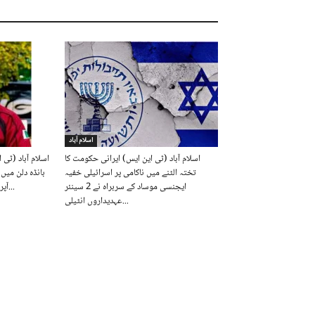
اسلام آباد
اسلام آباد (ٹی این ایس) ایرانی حکومت کا
اسلام آباد (ٹی 
تختہ الٹنے میں ناکامی پر اسرائیلی خفیہ
بانڈہ دلن می
ایجنسی موساد کے سربراہ نے 2 سینئر
آپریشن کے دوران پاک فوج کے افسر...
عہدیداروں انٹیلی...