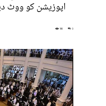
اپوزیشن کو ووٹ دین
98
0