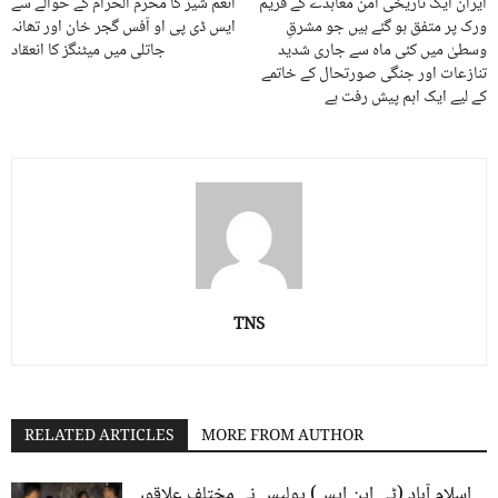
ایران ایک تاریخی امن معاہدے کے فریم
انعم شیر کا محرم الحرام کے حوالے سے
ورک پر متفق ہو گئے ہیں جو مشرقِ
ایس ڈی پی او آفس گجر خان اور تھانہ
وسطیٰ میں کئی ماہ سے جاری شدید
جاتلی میں میٹنگز کا انعقاد
تنازعات اور جنگی صورتحال کے خاتمے
کے لیے ایک اہم پیش رفت ہے
TNS
RELATED ARTICLES
MORE FROM AUTHOR
اسلام آباد (ٹی این ایس) پولیس نے مختلف علاقوں