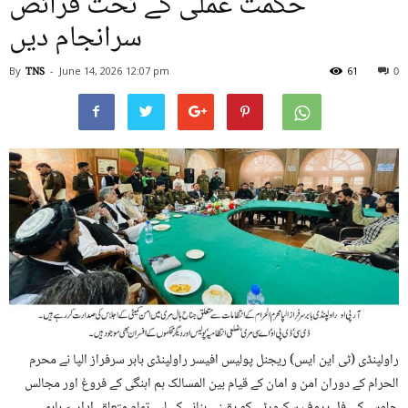
حکمت عملی کے تحت فرائص
سرانجام دیں
By
TNS
-
June 14, 2026
12:07 pm
61
0
راولپنڈی (ٹی این ایس) ریجنل پولیس افیسر راولپنڈی بابر سرفراز الپا نے محرم
الحرام کے دوران امن و امان کے قیام بین المسالک ہم اہنگی کے فروغ اور مجالس