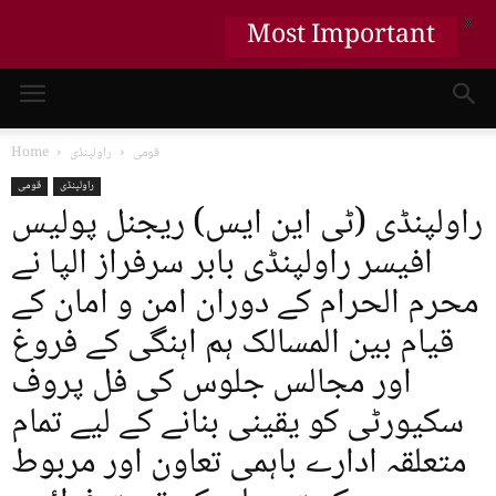
X
Most Important
قومی
راولپنڈی
Home
راولپنڈی
قومی
راولپنڈی (ٹی این ایس) ریجنل پولیس
افیسر راولپنڈی بابر سرفراز الپا نے
محرم الحرام کے دوران امن و امان کے
قیام بین المسالک ہم اہنگی کے فروغ
اور مجالس جلوس کی فل پروف
سکیورٹی کو یقینی بنانے کے لیے تمام
متعلقہ ادارے باہمی تعاون اور مربوط