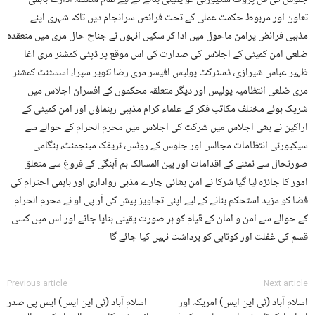
جلوس کی فل پروف سکیورٹی کو یقینی بنانے کے لیے تمام متعلقہ ادارے باہمی
تعاون اور مربوط حکمت عملی کے تحت فرائص سرانجام دیں تاکہ شہری اپنے
مذہبی فرائض پرامن ماحول میں ادا کر سکیں انہوں نے جناح حال مری میں منعقدہ
ضلعی امن کمیٹی کے اجلاس کی صدارت کی اس موقع پر ڈپٹی کمشنر مری اغا
ظہیر عباس شیرازی، ڈسٹرکٹ پولیس افیسر مری رضا تنویر سپرا، اسسٹنٹ کمشنر
مری ضلعی انتظامیہ پولیس اور دیگر متعلقہ محکموں کے افسران اجلاس میں
شریک ہوئے مختلف مکاتب فکر کے علماء کرام مذہبی رہنماؤں اور امن کمیٹی کے
اراکین نے بھی اجلاس میں شرکت کی اجلاس میں محرم الحرام کے حوالے سے
سیکیورٹی انتظامات مجالس اور جلوس کے روٹس، ٹریفک مینجمنٹ، ہنگامی
صورتحال سے نمٹنے کے اقدامات اور بین المسالک ہم آہنگی کے فروغ سے متعلق
امور کا جائزہ لیا گیا شرکا نے امن بھائی چارے مذبی رواداری اور باہمی احترام کی
فضا کو مزید استحکم بنانے کے لیے اپنی تجاویز پیش کی آر پی او نے محرم الحرام
کے حوالے سے امن و امان کے قیام کو ہر صورت یقینی بنایا جائے اور اس میں کسی
قسم کی غفلت اور کوتاہی کو برداشت نہیں کیا جائے گا
Previous article
Next article
اسلام آباد (ٹی این ایس) امریکہ اور
اسلام آباد (ٹی این ایس) ایس پی صدر