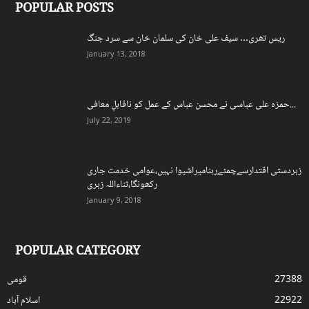
POPULAR POSTS
ریس تھری… سیف علی خان کی سلمان خان سے سرد جنگ
January 13, 2018
حمزہ علی عباسی نے محسن عباس کے عمل کو ناقابلِ معافی...
July 22, 2019
زبردستی اقتدارسےچمٹےرہنامیراشیوا نہیں،عوامی خدمت جاری
رکھونگا،ثناءاللہ زہری
January 9, 2018
POPULAR CATEGORY
27388
قومی
22922
اسلام آباد