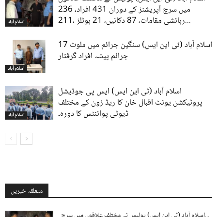
میں سرچ آپریشنز کے دوران 431 افراد، 236
رہائشی مقامات، 87 دکانیں، 21 ہوٹلز ،211...
اسلام آباد
اسلام آباد (ٹی این ایس) سنگین جرائم میں ملوث 17
جرائم پیشہ افراد گرفتار
اسلام آباد
اسلام آباد (ٹی این ایس) ایس پی جوڈیشل
پروٹیکشن یونٹ اقبال خان کا ریڈ زون کے مختلف
ڈیوٹی پوائنٹس کا دورہ۔
اسلام آباد
متعلقہ خبریں
اسلام آباد (ٹی این ایس) پولیس نے مختلف علاقوں میں سرچ...