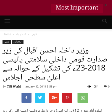
X
Most Important
قومی
اسلام آباد
Home
اسلام آباد
قومی
وزیر داخلہ احسن اقبال کی زیر
صدارت قومی داخلی سلامتی پالیسی
2018-23ء کی تشکیل کے حوالہ سے
اعلیٰ سطحی اجلاس
By
TNS World
-
January 12, 2018
9:58 pm
1084
0
اسلام آباد جنوری 12 (ٹی این ایس) وزیر داخلہ پروفیسر احسن اقبال کی زیر