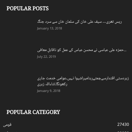
POPULAR POSTS
ریس تھری… سیف علی خان کی سلمان خان سے سرد جنگ
January 13, 2018
حمزہ علی عباسی نے محسن عباس کے عمل کو ناقابلِ معافی...
July 22, 2019
زبردستی اقتدارسےچمٹےرہنامیراشیوا نہیں،عوامی خدمت جاری
رکھونگا،ثناءاللہ زہری
January 9, 2018
POPULAR CATEGORY
27430
قومی