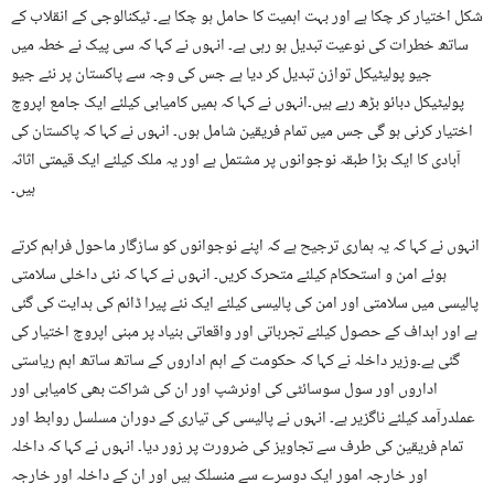
شکل اختیار کر چکا ہے اور بہت اہمیت کا حامل ہو چکا ہے۔ ٹیکنالوجی کے انقلاب کے
ساتھ خطرات کی نوعیت تبدیل ہو رہی ہے۔ انہوں نے کہا کہ سی پیک نے خطہ میں
جیو پولیٹیکل توازن تبدیل کر دیا ہے جس کی وجہ سے پاکستان پر نئے جیو
پولیٹیکل دبائو بڑھ رہے ہیں۔انہوں نے کہا کہ ہمیں کامیابی کیلئے ایک جامع اپروچ
اختیار کرنی ہو گی جس میں تمام فریقین شامل ہوں۔ انہوں نے کہا کہ پاکستان کی
آبادی کا ایک بڑا طبقہ نوجوانوں پر مشتمل ہے اور یہ ملک کیلئے ایک قیمتی اثاثہ
ہیں۔
انہوں نے کہا کہ یہ ہماری ترجیح ہے کہ اپنے نوجوانوں کو سازگار ماحول فراہم کرتے
ہوئے امن و استحکام کیلئے متحرک کریں۔ انہوں نے کہا کہ نئی داخلی سلامتی
پالیسی میں سلامتی اور امن کی پالیسی کیلئے ایک نئے پیرا ڈائم کی ہدایت کی گئی
ہے اور اہداف کے حصول کیلئے تجرباتی اور واقعاتی بنیاد پر مبنی اپروچ اختیار کی
گئی ہے۔وزیر داخلہ نے کہا کہ حکومت کے اہم اداروں کے ساتھ ساتھ اہم ریاستی
اداروں اور سول سوسائٹی کی اونرشپ اور ان کی شراکت بھی کامیابی اور
عملدرآمد کیلئے ناگزیر ہے۔ انہوں نے پالیسی کی تیاری کے دوران مسلسل روابط اور
تمام فریقین کی طرف سے تجاویز کی ضرورت پر زور دیا۔ انہوں نے کہا کہ داخلہ
اور خارجہ امور ایک دوسرے سے منسلک ہیں اور ان کے داخلہ اور خارجہ