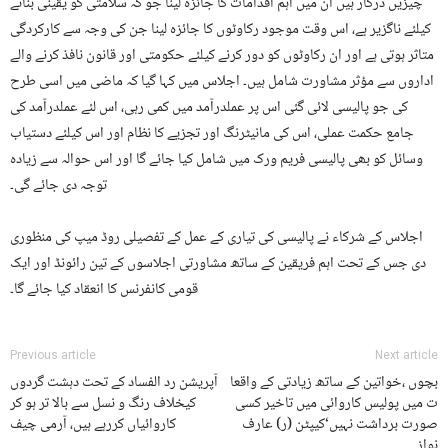
چیزیں درکار ہیں ان میں اہم اقدامات کا جائزہ لینا جو کہ سلامتی کو یقینی بنانے
کیلئے ناگزیر ہے، اس وقت موجود رکاوٹوں کا جائزہ لینا جن کی وجہ سے کارکردگی
متاثر ہوتی ہے اور ان رکاوٹوں کو دور کرنے کیلئے حکومتی اور قانون نافذ کرنے والے
اداروں سے مؤثر مشاورت شامل ہیں۔ اجلاس میں کہا گیا کہ ماضی میں اسی طرح
کی جو پالیسی لائی گئی اس پر عملدرآمد میں کمی رہی، اس لئے عملدرآمد کی
جامع حکمت عملی، اس کی مانیٹرنگ اور تجزیے کا نظام اور اس کیلئے دستیاب
وسائل کو بھی پالیسی فریم ورک میں شامل کیا جائے گا اور اس حوالہ سے زیادہ
توجہ دی جائے گی۔
اجلاس کے شرکاء نے پالیسی کی تیاری کے عمل کے تفصیلی روڈ میپ کی منظوری
دی جس کے تحت اہم فریقین کے ساتھ مشاورتی اجلاسوں کے تین رائونڈ اور ایک
قومی کانفرنس کا انعقاد کیا جائے گا۔
Previous article
Next article
بچوں ،خواتین کے ساتھ زیادتی کے واقعا
آپریشن رد الفساد کے تحت دہشت گردوں
ت میں پولیس کاروائی میں تاخیر کسی
کیخلاف رنگ و نسل سے بالا تر ہو کر
صورت برداشت نہیں‘کیپٹن (ر) عارف
کاروائیاں کررہے ہیں، آرمی چیف
نواز