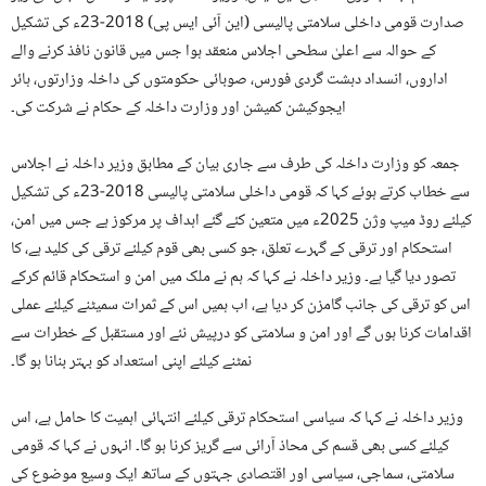
صدارت قومی داخلی سلامتی پالیسی (این آئی ایس پی) 2018-23ء کی تشکیل
کے حوالہ سے اعلیٰ سطحی اجلاس منعقد ہوا جس میں قانون نافذ کرنے والے
اداروں، انسداد دہشت گردی فورس، صوبائی حکومتوں کی داخلہ وزارتوں، ہائر
ایجوکیشن کمیشن اور وزارت داخلہ کے حکام نے شرکت کی۔
جمعہ کو وزارت داخلہ کی طرف سے جاری بیان کے مطابق وزیر داخلہ نے اجلاس
سے خطاب کرتے ہوئے کہا کہ قومی داخلی سلامتی پالیسی 2018-23ء کی تشکیل
کیلئے روڈ میپ وژن 2025ء میں متعین کئے گئے اہداف پر مرکوز ہے جس میں امن،
استحکام اور ترقی کے گہرے تعلق، جو کسی بھی قوم کیلئے ترقی کی کلید ہے، کا
تصور دیا گیا ہے۔ وزیر داخلہ نے کہا کہ ہم نے ملک میں امن و استحکام قائم کرکے
اس کو ترقی کی جانب گامزن کر دیا ہے، اب ہمیں اس کے ثمرات سمیٹنے کیلئے عملی
اقدامات کرنا ہوں گے اور امن و سلامتی کو درپیش نئے اور مستقبل کے خطرات سے
نمٹنے کیلئے اپنی استعداد کو بہتر بنانا ہو گا۔
وزیر داخلہ نے کہا کہ سیاسی استحکام ترقی کیلئے انتہائی اہمیت کا حامل ہے، اس
کیلئے کسی بھی قسم کی محاذ آرائی سے گریز کرنا ہو گا۔ انہوں نے کہا کہ قومی
سلامتی، سماجی، سیاسی اور اقتصادی جہتوں کے ساتھ ایک وسیع موضوع کی