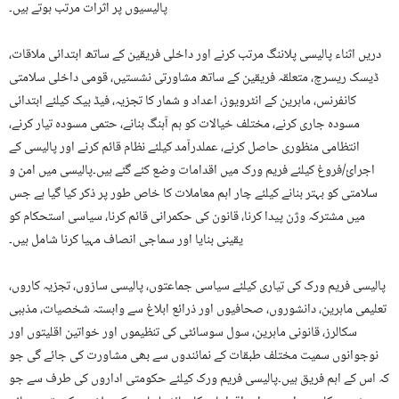
پالیسیوں پر اثرات مرتب ہوتے ہیں۔
دریں اثناء پالیسی پلاننگ مرتب کرنے اور داخلی فریقین کے ساتھ ابتدائی ملاقات،
ڈیسک ریسرچ، متعلقہ فریقین کے ساتھ مشاورتی نشستیں، قومی داخلی سلامتی
کانفرنس، ماہرین کے انٹرویوز، اعداد و شمار کا تجزیہ، فیڈ بیک کیلئے ابتدائی
مسودہ جاری کرنے، مختلف خیالات کو ہم آہنگ بنانے، حتمی مسودہ تیار کرنے،
انتظامی منظوری حاصل کرنے، عملدرآمد کیلئے نظام قائم کرنے اور پالیسی کے
اجرائ/فروغ کیلئے فریم ورک میں اقدامات وضع کئے گئے ہیں۔پالیسی میں امن و
سلامتی کو بہتر بنانے کیلئے چار اہم معاملات کا خاص طور پر ذکر کیا گیا ہے جس
میں مشترکہ وژن پیدا کرنا، قانون کی حکمرانی قائم کرنا، سیاسی استحکام کو
یقینی بنایا اور سماجی انصاف مہیا کرنا شامل ہیں۔
پالیسی فریم ورک کی تیاری کیلئے سیاسی جماعتوں، پالیسی سازوں، تجزیہ کاروں،
تعلیمی ماہرین، دانشوروں، صحافیوں اور ذرائع ابلاغ سے وابستہ شخصیات، مذہبی
سکالرز، قانونی ماہرین، سول سوسائٹی کی تنظیموں اور خواتین اقلیتوں اور
نوجوانوں سمیت مختلف طبقات کے نمائندوں سے بھی مشاورت کی جائے گی جو
کہ اس کے اہم فریق ہیں۔پالیسی فریم ورک کیلئے حکومتی اداروں کی طرف سے جو