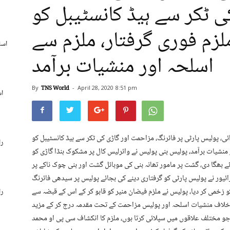
 ٹکر سے ہیڈ کانسٹیبل کو
لزم فوری گرفتار، ملزم سے
اسل
اسلحہ اور منشیات برآمد
By
TNS World
-
April 28, 2020
8:51 pm
اس
یس کی کاروائی، پولیس پارٹی پر فائرنگ، مزاحمت اور گاڑی کی ٹکر سے ہیڈ کانسٹیبل کو
را
 منشیات برآمد، پولیس بنی پولیس نے وائرلیس کال پر مشکوک ہنڈا گاڑی کو
 بھگا دی، گشت پر مامور تھانہ بنی کی موبائل گشت اور بنی چوک ناکے پر
ائیور نے پولیس پارٹی کو گرفتاری دینے کی بجائے پولیس پر سیدھی فائرنگ
و زخمی کر دیا، پولیس نے ملزم فیضان منیر کو قابو کر کے اس کے قبضہ سے
را
زم کے خلاف منشیات اسلحہ اور پولیس مزاحمت کے تحت مقدمہ درج کر کے مزید
 جو مختلف علاقوں میں سپلائی کرتا ہوں، ملزم کا انکشاف سی پی او محمد