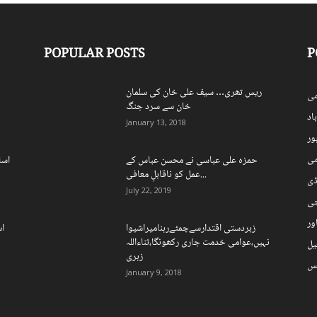
POPULAR POSTS
P
ریس تھری… سیف علی خان کی سلمان
ی
خان سے سرد جنگ
اد
January 13, 2018
ہور
می
حمزہ علی عباسی نے محسن عباس کے
اسل
عمل کو ناقابلِ معافی...
ڈی
July 22, 2019
چی
ور
زبردستی اقتدارسےچمٹےرہنامیراشیوا
اس
نہیں،عوامی خدمت جاری رکھونگا،ثناءاللہ
یل
زہری
نس
January 9, 2018