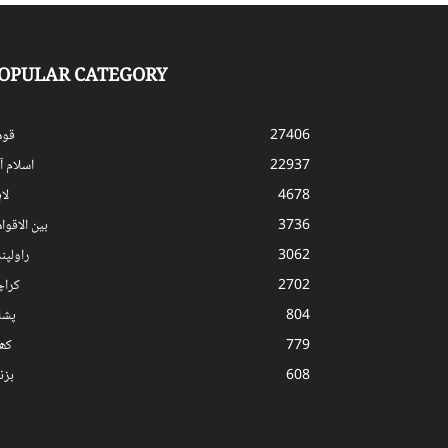
OPULAR CATEGORY
27406
قوم
22937
اسلام آب
4678
لا
3736
بین الاقوا
3062
راولپن
2702
کرا
804
پشا
779
کھ
608
بز