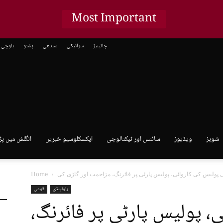
Most Important
چائینیز
سرائیکی
سندھی
پشتو
بلوچی
شوبز
ویڈیوز
سائنس اور ٹیکنالوجی
ایکسکلوسیو خبریں
انگلش میں پڑ
Home
راولپنڈی
قومی
، پولیس پارٹی پر فائرنگ،