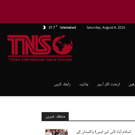
C
27.7
Saturday, August 8, 2026
Islamabad
TNS
World
ھیں
ارجنٹ ٹکر / بپر
چائینہ
رابطہ کریں
متعلقہ خبریں
اسلام آباد (ٹی این ایس) پاکستان کے