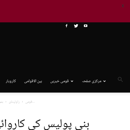
X
مرکزی صفحہ
قومی خبریں
بین الاقوامی
کاروبار
بنی پولیس کی کاروائی، پولیس پارٹی پر فائرنگ، مزاحمت اور گاڑی کی...
قومی
راولپنڈی
بنی پولیس کی کاروائی