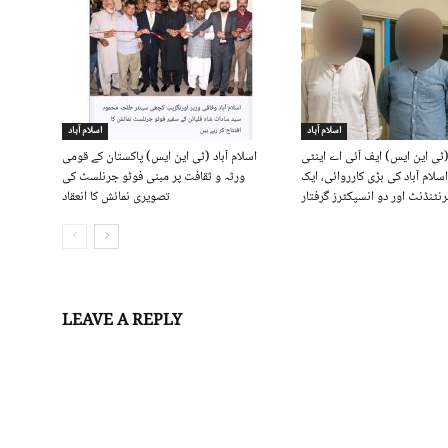
اسلام آباد
اسلام آباد
 (ٹی این ایس) ایف آئی اے اینٹی
اسلام آباد (ٹی این ایس) پاکستان کے قومی
لام آباد کی بڑی کارروائی، ایک
ورثہ و ثقافت پر مبنی فوٹو جرنلسٹ کی
نٹنڈنٹ اور دو انسپکٹرز گرفتار
تصویری نمائش کا انعقاد
LEAVE A REPLY
Log in to leave a comment