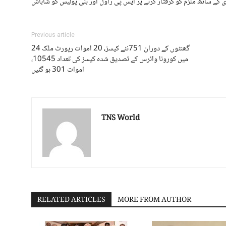
 ساتھ ملزم کو گرفتار کرنے پر ایس پی راول اور بنی پولیس کو شاباش
Previous article
24 گھنٹوں کے دوران 751نئے کیسز، 20 اموات رپورٹ ملک
میں کورونا وائرس کے تصدیق شدہ کیسز کی تعداد 10545،
اموات 301 ہو گئیں
TNS World
RELATED ARTICLES
MORE FROM AUTHOR