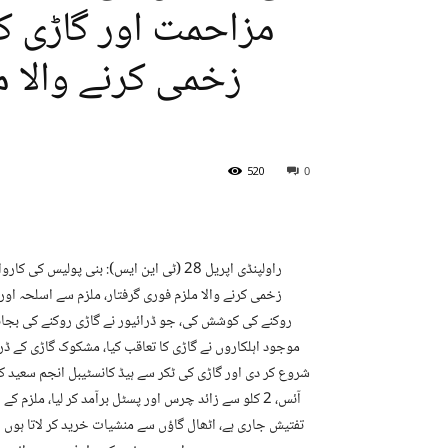
مزاحمت اور گاڑی کی
زخمی کرنے والا م
520
0
راولپنڈی اپریل 28 (ٹی این ایس): بنی پول
زخمی کرنے والا ملزم فوری گرفتار، ملزم سے اسلحہ اور
روکنے کی کوشش کی، جو ڈرائیور نے گاڑی روکنے کی بجائے
موجود اہلکاروں نے گاڑی کا تعاقب کیا، مشکوک گاڑی کے ڈر
شروع کر دی اور گاڑی کی ٹکر سے ہیڈ کانسٹیبل انجم سعید ک
آئس، 2 کلو سے زائد چرس اور پسٹل برآمد کر لیا، مل
تفتیش جاری ہے، اٹھال گاؤں سے منشیات خرید کر لاتا ہوں