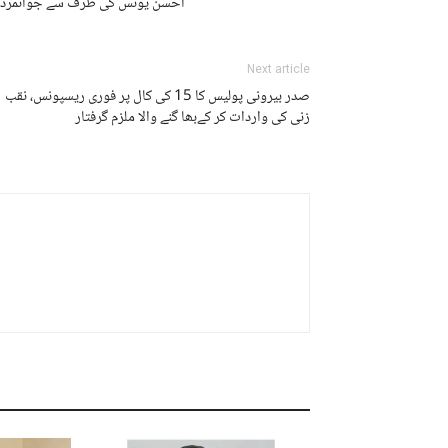
احسن یونس کی طرف سے جوانمردی کے
Next article
صدر بیرونی پولیس کا 15 کی کال پر فوری ریسپونس، نقب
زنی کی واردات کر کےبھا گنے والا ملزم گرفتار