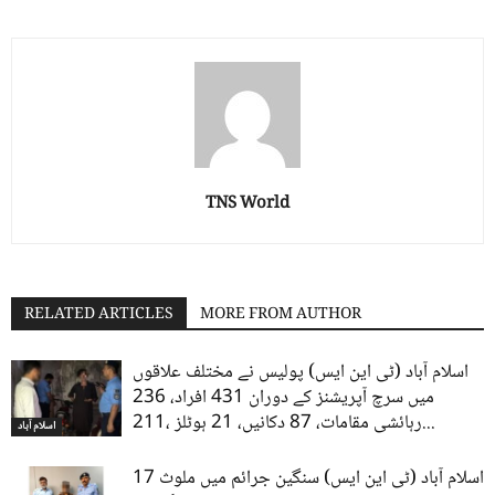
TNS World
RELATED ARTICLES
MORE FROM AUTHOR
اسلام آباد (ٹی این ایس) پولیس نے مختلف علاقوں
میں سرچ آپریشنز کے دوران 431 افراد، 236
رہائشی مقامات، 87 دکانیں، 21 ہوٹلز ،211...
اسلام آباد
اسلام آباد (ٹی این ایس) سنگین جرائم میں ملوث 17