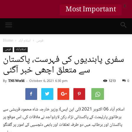
X
Most Important
قومی
اسلام آباد
Home
اسلام آباد
قومی
سفری پابندیوں کی فہرست، پاکستان
سے متعلق اچھی خبر آگئی
By
TNS World
-
October 6, 2021
6:30 pm
1213
0
اسلام آباد 06 اکتوبر 2021 (ٹی این ایس): وزیر خارجہ شاہ محمود قریشی سے
برطانوی پارلیمنٹ کے پاکستانی نژاد رکن لارڈواجد نے ملاقات کی، اس موقع پر
پاکستان اور برطانیہ میں دو طرفہ تعلقات اور باہمی دلچسپی کے امور پر گفتگو