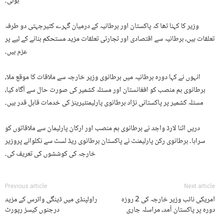
ہوئی۔
وزیر کا کہنا تھا کہ پاکستان اور برطانیہ کے درمیان گہرے کثیرجہتی دو طرفہ
تعلقات ہیں، برطانیہ سے اقتصادی اور تجارتی تعلقات مزید مستحکم بنانے کے لیے پر
عزم ہیں۔
انہوں نے کہا دورہ برطانیہ میں برطانوی وزیر خارجہ سے ملاقات کا موقع ملا،
برطانوی ہم منصب کو افغانستان اور مسئلہ کشمیر کی صورت حال سے آگاہ کیا،
مسئلہ کشمیر پر پاکستانی نژاد برطانوی پارلیمنٹیرینز کی خدمات قابل قدر ہیں۔
دریں اثنا لارڈ واجد نے برطانوی ہم منصب اور ارکان پارلیمان سے ملاقاتوں کو
سراہا۔ برطانوی رکن پارلیمنٹ نے پاکستان برطانوی ریڈ لسٹ سے نکلوانے پروزیر
خارجہ کی کوششوں کی تعریف کی۔
Previous article
Next article
امریکی نائب وزیر خارجہ کی 2 روزہ
راولپنڈی میں ڈینگی وائرس کے مزید
دورہ پر پاکستان آمد، مراسلہ جاری
درجنوں کیسز رپورٹ