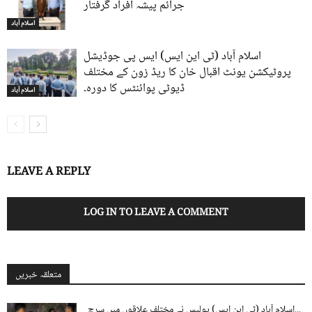
جرائم پیشہ افراد گرفتار
اسلام آباد
اسلام آباد (ٹی این ایس) ایس پی جوڈیشل
پروٹیکشن یونٹ اقبال خان کا ریڈ زون کے مختلف
ڈیوٹی پوائنٹس کا دورہ۔
اسلام آباد
LEAVE A REPLY
LOG IN TO LEAVE A COMMENT
متعلقہ خبریں
اسلام آباد (ٹی این ایس) پولیس نے مختلف علاقوں میں سرچ...