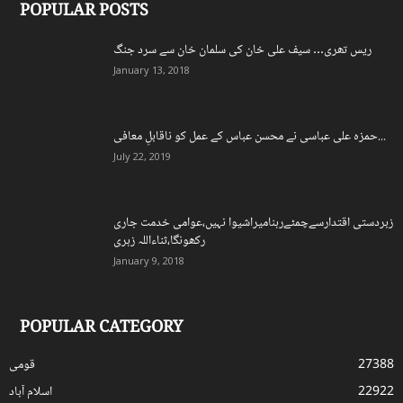
POPULAR POSTS
ریس تھری… سیف علی خان کی سلمان خان سے سرد جنگ
January 13, 2018
حمزہ علی عباسی نے محسن عباس کے عمل کو ناقابلِ معافی...
July 22, 2019
زبردستی اقتدارسےچمٹےرہنامیراشیوا نہیں،عوامی خدمت جاری
رکھونگا،ثناءاللہ زہری
January 9, 2018
POPULAR CATEGORY
27388
قومی
22922
اسلام آباد