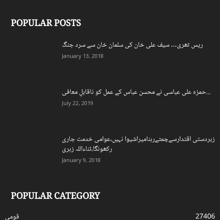
POPULAR POSTS
ریس تھری… سیف علی خان کی سلمان خان سے سرد جنگ
January 13, 2018
حمزہ علی عباسی نے محسن عباس کے عمل کو ناقابلِ معافی...
July 22, 2019
زبردستی اقتدارسےچمٹےرہنامیراشیوا نہیں،عوامی خدمت جاری
رکھونگا،ثناءاللہ زہری
January 9, 2018
POPULAR CATEGORY
27406
قومی