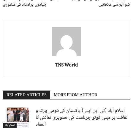
کیو ایم سے ملاقاتیں
بنیادوں پرامداد کی منظوری
TNS World
RELATED ARTICLES
MORE FROM AUTHOR
اسلام آباد (ٹی این ایس) پاکستان کے قومی ورثہ و
ثقافت پر مبنی فوٹو جرنلسٹ کی تصویری نمائش کا
انعقاد
اسلام آباد