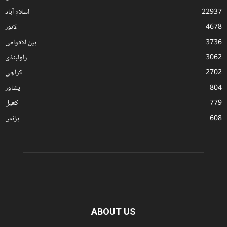
22937
اسلام آباد
4678
لاہور
3736
بین الاقوامی
3062
راولپنڈی
2702
کراچی
804
پشاور
779
کھیل
608
بزنس
ABOUT US