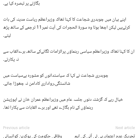
بگاڑنے پر تبصرہ کیا ہے۔
اپنے بیان میں چوہدری شجاعت کا کہنا تھاکہ وزیراعظم ریاست مدینہ کی بات
کرتےہیں لیکن اچھا ہوتا وہ سورۃ الحجرات کی آیت نمبر11 ترجمے کے ساتھ پڑھ
لیتے۔
ان کا کہنا تھاکہ وزیراعظم سیاسی رہنماؤں پرالزامات لگانےکے ساتھ، برےالقاب سے
نہ پکارتے۔
چوہدری شجاعت نے کہا کہ سیاستدانوں کو مشورہ ہےسیاست میں
شائستگی،رواداری کادامن نہ چھوڑا جائے۔
خیال رہے کہ گزشتہ دنوں جلسہ عام میں وزیراعظم عمران خان نے اپوزیشن
رہنماؤں کے نام بگاڑے تھے اور برے القابات سے پکارا تھا۔
Previous article
Next article
تحریکِ عدم اعتماد، پی ٹی آئی کی ایم
وفاقی حکومت کی یوکرین کوانسانی