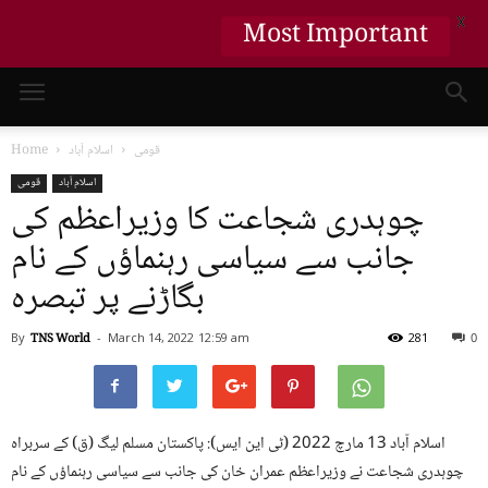
X
Most Important
قومی
اسلام آباد
Home
اسلام آباد
قومی
چوہدری شجاعت کا وزیراعظم کی
جانب سے سیاسی رہنماؤں کے نام
بگاڑنے پر تبصرہ
By
TNS World
-
March 14, 2022
12:59 am
281
0
اسلام آباد 13 مارچ 2022 (ٹی این ایس): پاکستان مسلم لیگ (ق) کے سربراہ
چوہدری شجاعت نے وزیراعظم عمران خان کی جانب سے سیاسی رہنماؤں کے نام