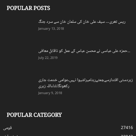
POPULAR POSTS
ریس تھری… سیف علی خان کی سلمان خان سے سرد جنگ
January 13, 2018
حمزہ علی عباسی نے محسن عباس کے عمل کو ناقابلِ معافی...
July 22, 2019
زبردستی اقتدارسےچمٹےرہنامیراشیوا نہیں،عوامی خدمت جاری
رکھونگا،ثناءاللہ زہری
January 9, 2018
POPULAR CATEGORY
27416
قومی