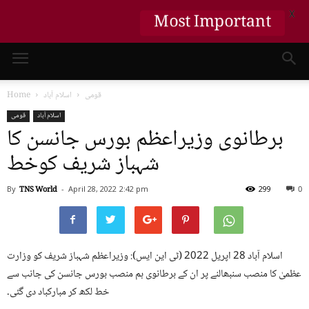
X
Most Important
قومی
اسلام آباد
Home
اسلام آباد
قومی
برطانوی وزیراعظم بورس جانسن کا
شہباز شریف کوخط
By
TNS World
-
April 28, 2022
2:42 pm
299
0
اسلام آباد 28 اپریل 2022 (ٹی این ایس): وزیراعظم شہباز شریف کو وزارت
عظمیٰ کا منصب سنبھالنے پر ان کے برطانوی ہم منصب بورس جانسن کی جانب سے
خط لکھ کر مبارکباد دی گئی۔