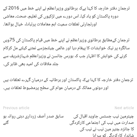
ترجمان دفتر خارجہ کا کہنا ہےکہ برطانوی وزیراعظم نے اپنے خط میں 2016 کے
دورہ پاکستان کو یاد کیا، اس دورے میں لڑکیوں کی تعلیم، صحت، معاشی
اورتجارتی تعلقات سمیت اہم معاملات پرتبادلہ خیال ہواتھا۔
ترجمان کےمطابق برطانوی وزیراعظم نے اپنے خط میں قیام پاکستان کی 75ویں
سالگرہ پر نیک خواہشات کا پیغام دیا اور عالمی چیلنجزسے نمٹنے کیلئے مل کرکام
کرنے کی خواہش کا اظہار جب کہ بورس جانسن نے وزیراعظم شہبازشریف سے
جلد ملاقات کی امید بھی ظاہر کی۔
ترجمان دفتر خارجہ کا کہنا ہےکہ پاکستان اور برطانیہ کے درمیان گہرے تعلقات ہیں
اور دونوں ممالک کے درمیان عوام کی سطح پرمضبوط تعلقات ہیں۔
Previous article
Next article
چیئرمین نیب جسٹس جاوید اقبال کی
سابق صدر آصف زرداری دبئی روانہ ہو
صدارت میں نیب کی اجتماعی کارکردگی
گئے
کا جائزہ۔چئیر مین نیب نے نیب کی
شاندار کارکردگی کو سراہا