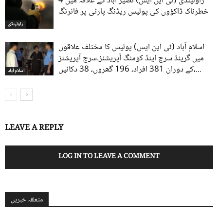
راولپنڈی (ٹی این ایس) نصیر آباد کے علاقہ میں 4
خطرناک ڈاکؤوں کی پولیس ریڈنگ پارٹی پر فائرنگ
راولپنڈی
اسلام آباد (ٹی این ایس) پولیس کا مختلف علاقوں
میں گرینڈ سرچ اینڈ کومنگ آپریشنز۔سرچ آپریشنز
کے دوران 381 افراد، 196 گھروں، 38 دکانیں،...
اسلام آباد
LEAVE A REPLY
LOG IN TO LEAVE A COMMENT
متعلقہ خبریں