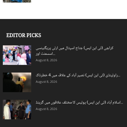
EDITOR PICKS
کراچی (ٹی این ایس) جناح اسپتال میں ارلی پریگنینسی
اسسمنٹ اور...
August 8, 2026
راولپنڈی (ٹی این ایس) نصیر آباد کے علاقہ میں 4 خطرناک...
August 8, 2026
اسلام آباد (ٹی این ایس) پولیس کا مختلف علاقوں میں گرینڈ...
August 8, 2026