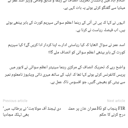
اسلام آباد میں پاکستان تحریکِ انصاف کے رہنما و سابق وفاقی وزیر اسد عمر نے
میڈیا سے گفتگو کرتے ہوئے یہ بات کہی ہے۔
انہوں نے کہا کہ پی ٹی آئی کے رہنما اعظم سواتی سپریم کورٹ کے باہر بیٹھے ہوئے
ہیں، اب فیصلہ ریاست نے کرنا ہے۔
اسد عمر نے سوال اٹھایا کہ کیا ریاستی ادارے اپنا کردار ادا کریں گے؟ کیا سپریم
کورٹ کے باہر بیٹھے اعظم سواتی کو انصاف ملے گا؟
واضح رہے کہ تحریک انصاف کے مرکزی رہنما سینیٹر اعظم سواتی نے لاہور میں
پریس کانفرنس کرتے ہوئے کہا تھا کہ اہلیہ کے ساتھ میری ذاتی ویڈیوز نامعلوم نمبر
سے بیٹی کو بھیجی گئیں، جو افسوس ناک عمل ہے۔
Previous article
Next article
عمران خان پر حملہIG پنجاب کو FIR
’دی لیجنڈ آف مولاجٹ‘ نے برطانیہ میں
درج کرنے کا حکم
بھی تہلکہ مچادیا