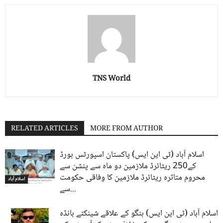
TNS World
RELATED ARTICLES
MORE FROM AUTHOR
اسلام آباد (ٹی این ایس) پاکستان اسپورٹس بورڈ
کے250 ریٹائرڈ ملازمین دو ماہ سے پنشن سے
محروم متاثرہ ریٹائرڈ ملازمین کا وفاقی حکومت
اسلام آباد
سے...
اسلام آباد (ٹی این ایس) ہنگو کے علاقے شینکئے بانڈہ