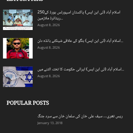
اسلام آباد (ٹی این ایس) پاکستان اسپورٹس بورڈ کے250
ریٹائرڈ ملازمین...
August 8, 2026
اسلام آباد (ٹی این ایس) ہنگو کے علاقے شینکئے بانڈہ دلن...
August 8, 2026
اسلام آباد (ٹی این ایس) ایرانی حکومت کا تختہ الٹنے میں...
August 8, 2026
POPULAR POSTS
ریس تھری… سیف علی خان کی سلمان خان سے سرد جنگ
January 13, 2018