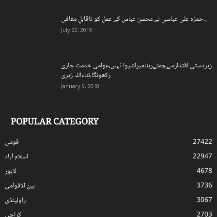
حمزہ علی عباسی نے محسن عباس کے عمل کو ناقابلِ معافی...
July 22, 2019
زبردستی اقتدارسےچمٹےرہنامیراشیوا نہیں،عوامی خدمت جاری
رکھونگا،ثناءاللہ زہری
January 9, 2018
POPULAR CATEGORY
27422
قومی
22947
اسلام آباد
4678
لاہور
3736
بین الاقوامی
3067
راولپنڈی
2703
کراچی