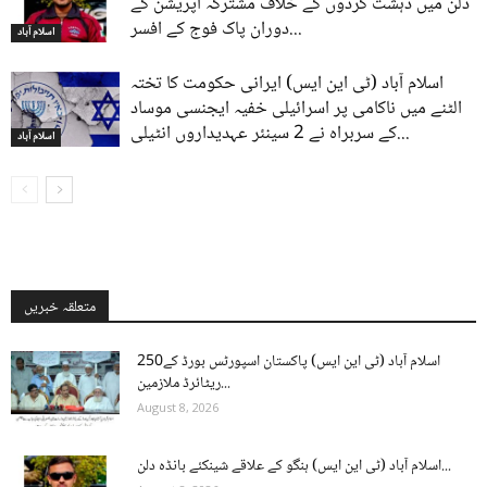
دلن میں دہشت گردوں کے خلاف مشترکہ آپریشن کے
دوران پاک فوج کے افسر...
اسلام آباد
اسلام آباد (ٹی این ایس) ایرانی حکومت کا تختہ
الٹنے میں ناکامی پر اسرائیلی خفیہ ایجنسی موساد
کے سربراہ نے 2 سینئر عہدیداروں انٹیلی...
اسلام آباد
متعلقہ خبریں
اسلام آباد (ٹی این ایس) پاکستان اسپورٹس بورڈ کے250
ریٹائرڈ ملازمین...
August 8, 2026
اسلام آباد (ٹی این ایس) ہنگو کے علاقے شینکئے بانڈہ دلن...