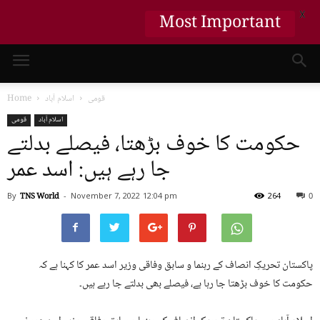
Most Important
X
قومی
اسلام آباد
Home
اسلام آباد
قومی
حکومت کا خوف بڑھتا، فیصلے بدلتے
جا رہے ہیں: اسد عمر
By
TNS World
-
November 7, 2022
12:04 pm
264
0
پاکستان تحریکِ انصاف کے رہنما و سابق وفاقی وزیر اسد عمر کا کہنا ہے کہ
حکومت کا خوف بڑھتا جا رہا ہے، فیصلے بھی بدلتے جا رہے ہیں۔