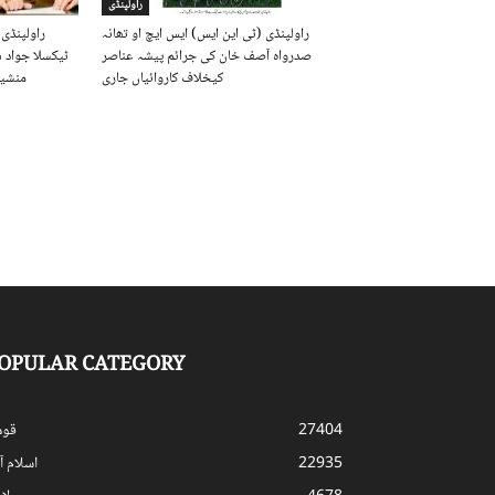
راولپنڈی
راولپنڈی (ٹی این ایس) ایس ایچ او تھانہ
راولپنڈی 
صدرواہ آصف خان کی جرائم پیشہ عناصر
ٹیکسلا جواد 
کیخلاف کاروائیاں جاری
منشیا
OPULAR CATEGORY
27404
قوم
22935
اسلام آب