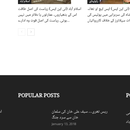
راولپنڈی
اسلام آباد
(ٹی این ایس) ایس ایچ او تھانہ
اسلام آباد (ٹی این ایس) ریاست کی اصل طاقت
شاہ کی سربراہی میں پولیس کی
اس کے ہتھیاروں، عمارتوں یا دفاتر میں نہیں
ت سپلائرز کے خلاف کارروائیاں
ہوتی۔ ریاست کی اصل قوت وہ ادارے...
POPULAR POSTS
P
ریس تھری… سیف علی خان کی سلمان
اس
ی
خان سے سرد جنگ
اد
January 13, 2018