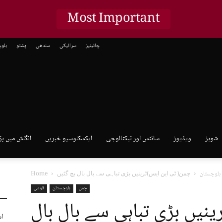
Most Important
چائینیز
سرائیکی
سندھی
پشتو
بلو
شوبز
ویڈیوز
سائنس اور ٹیکنالوجی
ایکسکلوسیو خبریں
انگلش میں پڑ
بلوچستان
چمن( ٹی این ایس)ٹرینیں بڑی تباہی سے بال بال بچ گئیں
Home
چمن
بلوچستان
قومی
نیں بڑی تباہی سے بال بال
اس