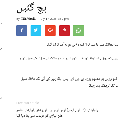
بچ گئیں
By
TNS World
-
July 17, 2023
2:30 pm
را
 برآمد کرلیا گیا۔
را
کےلیے ڈسپوزل اسکواڈ کو طلب کرلیا۔ ریلوے پھاٹک کے سڑک کو سیل کردیا
پولیس کے مطابق بم ریموٹ کنٹرول ہوسکتا ہے، بم 8 سے 10 کلو وزنی بم معلوم ہورہا ہے۔ بی ڈی ایس اہلکاروں کے آنے تک علاقہ سیل
تب تک ٹریفک بند رہیگا
Previous article
راولپنڈی (ٹی این ایس) ایس ایس پی آپریشنز راولپنڈی عامر
خان نیازی کو عہدے سے ہٹا دیا گیا