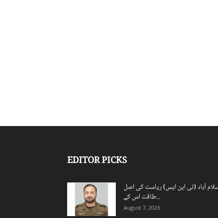
EDITOR PICKS
لام آباد (ٹی این ایس) ریاست کی اصل
طاقت اس کے...
August 7, 2026