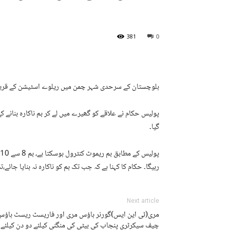
381
0
بلوچستان کے سرحدی شہر چمن میں ریلوے اسٹیشن کے قریب پھاٹک سے 8 سے 10 کلو وزنی بم
پولیس حکام نے علاقے کو گھیرے میں لے کر بم ناکارہ بنانے 
گیا۔
رہیگا۔ حکام کا کہنا ہے کہ جب تک بم کو ناکارہ نہ بنایا جائے،
Next article
مری(ٹی این ایس)گورنر ہاؤس مری اور فاریسٹ ریسٹ ہاؤس
چیف سیکرٹری پنجاب کی بیٹی کی منگنی کیلئے دو دن کیلئے