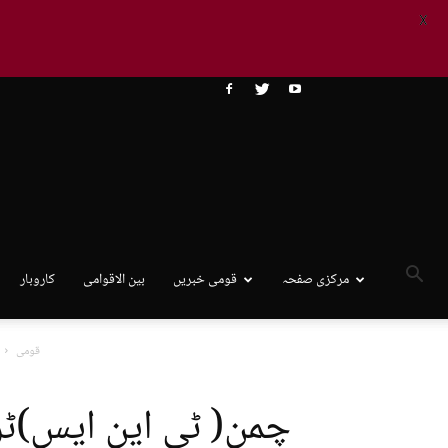
X
مرکزی صفحہ
قومی خبریں
بین الاقوامی
کاروبار
قومی
چمن( ٹی این ایس)ٹری