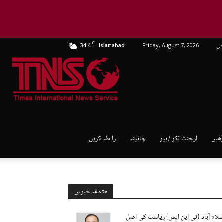
C
چی
Friday, August 7, 2026
34.4
Islamabad
TNS
World
ھیں
ارجنٹ ٹکر / بپر
چائینہ
رابطہ کریں
متعلقہ خبریں
لام آباد (ٹی این ایس) ریاست کی اصل