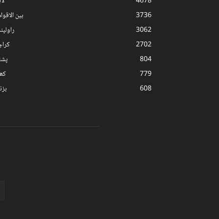
4678
لا
3736
بین الاقوا
3062
راولپن
2702
کرا
804
پشا
779
کھ
608
بز