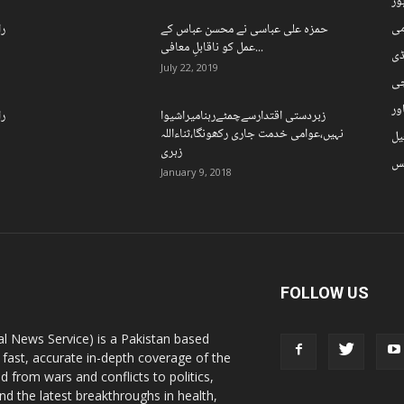
ہور
می
حمزہ علی عباسی نے محسن عباس کے
را
عمل کو ناقابلِ معافی...
ڈی
July 22, 2019
چی
ور
زبردستی اقتدارسےچمٹےرہنامیراشیوا
را
نہیں،عوامی خدمت جاری رکھونگا،ثناءاللہ
یل
زہری
نس
January 9, 2018
FOLLOW US
l News Service) is a Pakistan based
 fast, accurate in-depth coverage of the
d from wars and conflicts to politics,
nd the latest breakthroughs in health,