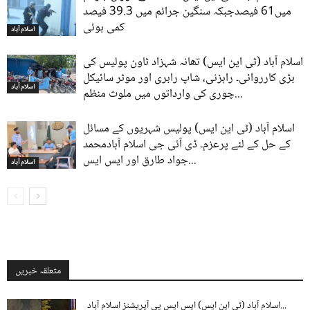
میں61 فیصدجبکہ سنگین جرائم میں 39.3 فیصد
کمی ہوئی
اسلام آباد
اسلام آباد (ٹی این ایس) تھانہ شہزاد ٹاون پولیس کی
بڑی کارروائی۔ راہزنی، شاپ رابری اور موٹر سائیکل
اسلام آباد
چوری کی وارداتوں میں ملوث منظم...
اسلام آباد (ٹی این ایس) پولیس شہریوں کے مسائل
کے حل کے لئے پرعزم۔ ڈی آئی جی اسلام آبادمحمد
جواد طارق اور ایس ایس...
اسلام آباد
متعلقہ خبریں
اسلام آباد (ٹی این ایس) ایس ایس پی آپریشنز اسلام آباد...