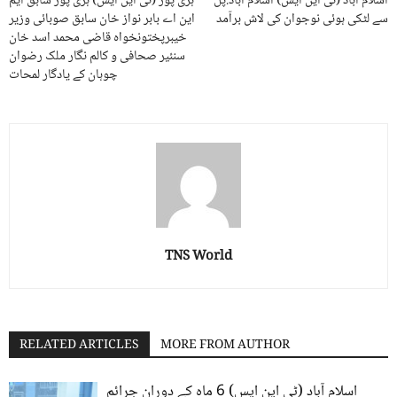
اسلام آباد (ٹی این ایس) اسلام آباد:پل
ہری پور (ٹی این ایس) ہری پور سابق ایم
سے لٹکی ہوئی نوجوان کی لاش برآمد
این اے بابر نواز خان سابق صوبائی وزیر
خیبرپختونخواہ قاضی محمد اسد خان
سنئیر صحافی و کالم نگار ملک رضوان
چوہان کے یادگار لمحات
TNS World
RELATED ARTICLES
MORE FROM AUTHOR
اسلام آباد (ٹی این ایس) 6 ماہ کے دوران جرائم