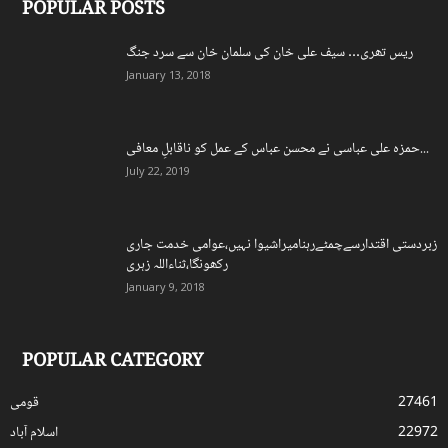
POPULAR POSTS
ریس تھری… سیف علی خان کی سلمان خان سے سرد جنگ
January 13, 2018
حمزہ علی عباسی نے محسن عباس کے عمل کو ناقابلِ معافی...
July 22, 2019
زبردستی اقتدارسےچمٹےرہنامیراشیوا نہیں،عوامی خدمت جاری
رکھونگا،ثناءاللہ زہری
January 9, 2018
POPULAR CATEGORY
27461
قومی
22972
اسلام آباد