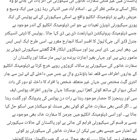
پاکستان میں غیر ملکی سفارت خانوں کی سیکورٹی کی اگر بات کی جائے تو وہ
بلکل اسکے برعکس نظر آتی ہے ۔ اسلام آباد میں انتہائی ریڈ زون میں ایک وسیع و
عریض رقبے پر ڈپلومیٹک انکلیو واقع ہے اسکی سیکیورٹی کے لئے پولیس کی ایک
پوری سیکیورٹی ڈویژن تعینات ہے جو اس ڈپلومیٹک انکلیو کے اندر موجود ہے
جسے ڈپلومیٹک پروٹیکشن ڈیپارٹمنٹ ڈی۔پی ڈی کہا جاتا ۔ پولیس کا ڈپٹی انسپکٹر
جنرل (ڈی آئی جی) لیول کا افسر اسکا انچارج مقرر ہے۔ اسی طرح ایک ایس ایس
پی ۔پھر ایس پی ۔ڈی ایس پیز اور سینکڑوں اہلکار 24 گھنٹے سیکیورٹی ڈیوٹی پر
مامور رہتے ہیں اور جہاں بغیر اجازت پرندہ پر نہیں مار سکتا اور پاکستان ان
سفارت خانوں کی سیکیورٹی پر سالانہ کروڑوں روپے خرچ کرتا ہے ڈپلومیٹک انکلیو
کے چاروں اطراف سے قلعہ نما باؤنڈری وال ہے جس میں داخلے کے لئے تین سے چار
انٹری گیٹ مختص ہیں جہاں غیر متعلقہ شخص یا افراد کا داخلہ تو دور کی بات
اسکی دیوار کے ساتھ کوئی کھڑا نہیں ہوسکتا جہاں چاروں اطراف پولئس۔ایف
سی اور رینجرز کا حصار موجود رہتا ہے رات دن پولئس کی پٹرولنگ اور گشت رہتا
ہے ۔۔ اگر کسی بھی سفارت خانے کو کوئی بھی مسئلہ تو سیکنڈز میں اسکو حل کیا
جاتا ہے۔۔ اور اسی ڈپلومیٹک انکلیو میں جرمن کا سفارت خانہ بھی موجود ہے
جسے ہر قسم کی سیکیورٹی فراہم کی جاتی ہے اور پاکستان کے حالات سیکیورٹی
کے اعتبار سے جیسے بھی ہیں لیکن ان سفارت خانوں کی سیکورٹی پر کوئی
سمجھوتہ نہیں کیا جاتا ۔۔۔۔۔۔ تو پھر سوال یہ ہے کہ جب پاکستان ویانا کنونشن