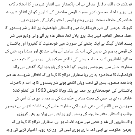
فرینکفرٹ واقعہ ناقابل معافی ہے اب پاکستان سے افغان شہریوں کا انخلا ناگزیر
ہے۔ وزیر داخلہ محسن نقوی سمیت قومی سلامتی کے اداروں کو ان افغان شرپسند
عناصر کے خلاف سخت اور بے رحم پالیسی اختیار کرنے کی ضرورت ہے ۔
کیونکہ جرمنی کے شہر فرینکفرٹ میں پاکستانی قونصلیٹ پر افغان شر پسندوں کا
حملہ محض اتفاقیہ نہیں بلکہ پری پلان تھا۔ منظر عام پر آنے والی وڈیو میں شر
پسند افغان گینگ نے ایک جتھے کی صورت میں قونصلیٹ کا گھیروا اور پاکستان
کے قومی پرچم کی توہین کی۔ اب تک سامنے آنے والے حقائق اور میڈیا رپورٹس کے
مطابق افغانیوں کا یہ حملہ جرمنی کی ناقص سیکیورٹی اور نرمی کا نتیجہ ہے
سفارت خانے سے ایمرجنسی پولیس کو اطلاع کے باوجود ایک گھنٹے سے زائد
قونصلیٹ کا محاصرہ جاری رہا سفارتی ذرائع کا کہنا ہے کہ افغانی شرپسند عناصر
باقاعدہ منصوبہ بندی کے تحت وہاں اکٹھے ہوئے شر پسندوں کا یہ اقدام ناصرف
پاکستانی کی خودمختاری پر حملہ ہے بلکہ ویانا کنونش 1963 کی کھلم کھلا
خلاف ورزی ہے جس کے تحت میزبان حکومت کی یہ ذمہ داری ہے کہ اس کی
سرزمین میں قائم کسی بھی غیر ملکی سفارت خانے کی حفاظت لازمی ہے دوسری
جانب پاکستانی دفتر خارجہ کے رسمی اور روایتی سے بیان پر بھی کروڑوں
پاکستانیوں کے غم و غصے میں مزید اضافہ ہوا ہے۔ سفارتی ذرائع کا کہنا ہے کہ
جرمن حکومت نے اپنی ذمہ داری پوری نہںں کی اور نرم رویہ اختیار کرنے کی وجہ