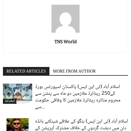
TNS World
RELATED ARTICLES
MORE FROM AUTHOR
اسلام آباد (ٹی این ایس) پاکستان اسپورٹس بورڈ
کے250 ریٹائرڈ ملازمین دو ماہ سے پنشن سے
محروم متاثرہ ریٹائرڈ ملازمین کا وفاقی حکومت
اسلام آباد
سے...
اسلام آباد (ٹی این ایس) ہنگو کے علاقے شینکئے بانڈہ
دلن میں دہشت گردوں کے خلاف مشترکہ آپریشن کے