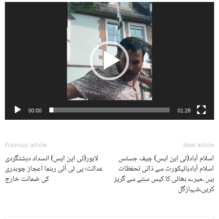
Video
Player
00:00
01:28
Previous article
Next article
اسلام آباد(ٹی این ایس) چیف جسٹس
لاہور(ٹی این ایس) انسداد دہشتگردی
اسلام آبادہائیکورٹ سے ذاتی تحفظات
عدالت؛ پی ٹی آئی رہنما اعجاز چوہدری
ہیں ،میرے بھائی کا کیس سننے سے گریز
کی ضمانت خارج
کریں،شہبازگل