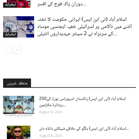
دوران پاک فوج کے افسر...
اسلام آباد
اسلام آباد (ٹی این ایس) ایرانی حکومت کا تختہ
الٹنے میں ناکامی پر اسرائیلی خفیہ ایجنسی موساد
کے سربراہ نے 2 سینئر عہدیداروں انٹیلی...
اسلام آباد
متعلقہ خبریں
اسلام آباد (ٹی این ایس) پاکستان اسپورٹس بورڈ کے250
ریٹائرڈ ملازمین...
August 8, 2026
اسلام آباد (ٹی این ایس) ہنگو کے علاقے شینکئے بانڈہ دلن...
August 8, 2026