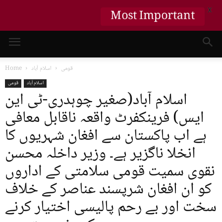
X
Most Important
قومی
اسلام آباد
Home
اسلام آباد
قومی
اسلام آباد(صغیر چوہدری-ٹی این
ایس) فرینکفرٹ واقعہ ناقابل معافی
ہے اب پاکستان سے افغان شہریوں کا
انخلا ناگزیر ہے۔ وزیر داخلہ محسن
نقوی سمیت قومی سلامتی کے اداروں
کو ان افغان شرپسند عناصر کے خلاف
سخت اور بے رحم پالیسی اختیار کرنے