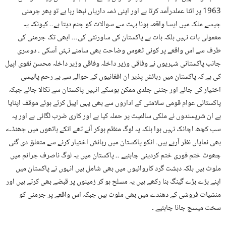
1963 پر اتنا عملدرآمد کرتا ہے اور اپنی ذمہ داریاں نبھا رہا ہے تو پھر جرمنی
جیسے ملک میں ایسا واقعہ ہونا بہت سے سوالات کو جنم دیتا ہے۔۔ کیونکہ یہ
معمولی بات نہیں بلکہ بات ہے پاکستان کی ساورنٹی کی۔۔۔ ابھی تک جرمنی کی
طرف سے اس واقعے پر کوئی ٹھوس وضاحت بھی سامنے نہئں آسکی ۔ دوسری
جانب پاکستانی شہریوں نے وفاقی وزیر داخلہ وفاقی وزیر داخلہ محسن نقوی اپیل
کی ہے کہ پاکستان میں رہائش پذیر ان افغانیوں کے حوالے سے بے رحم پالیسی
اختیار کی جائے اور جتنی جلدی ممکن ہوسکے انہیں پاکستان سے نکالا جائے جبکہ
پاکستانی عوام قومی سلامتی کے اداروں سے بھی یہی اپیل کرتے ہوئے موقف اپنایا
ہے ان شرپسندوں نے ملکی سالمیت پر حملہ کیا ہے اور کاری ضرب لگائی ہے اور یہ
سب کچھ اچانک نہیں ہوا بلکہ یہ لوگ منظم ہوکر آئے تھے انکے ہاتھوں میں جھنڈے
بھی نمایاں نظر آرہے ہیں۔ انکو پاکستان میں رہائش اختیار کرنے سے متعلق دی گئی
چھوٹ ختم فوری ختم کردینی چاہئیے ۔۔ پاکستان میں یہ لوگ ناصرف جرائم میں
ملوث ہیں بلکہ دہشت گرد کاروائیوں میں بھی شامل ہیں انہوں نے پاکستان میں
اپنے بڑے بڑے گینگ بنا رکھے ہیں یہ مسلح ہو کر زمینوں پر قبضے بھی کرتے ہیں اور
منشیات فروشی کے دھندے میں بھی ملوث ہیں جبکہ اس واقعے پر جرمنی کو
سخت میسج جانا چاہئیے ۔