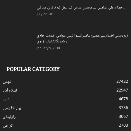
حمزہ علی عباسی نے محسن عباس کے عمل کو ناقابلِ معافی...
July 22, 2019
زبردستی اقتدارسےچمٹےرہنامیراشیوا نہیں،عوامی خدمت جاری
رکھونگا،ثناءاللہ زہری
January 9, 2018
POPULAR CATEGORY
27422
قومی
22947
اسلام آباد
4678
لاہور
3736
بین الاقوامی
3067
راولپنڈی
2703
کراچی