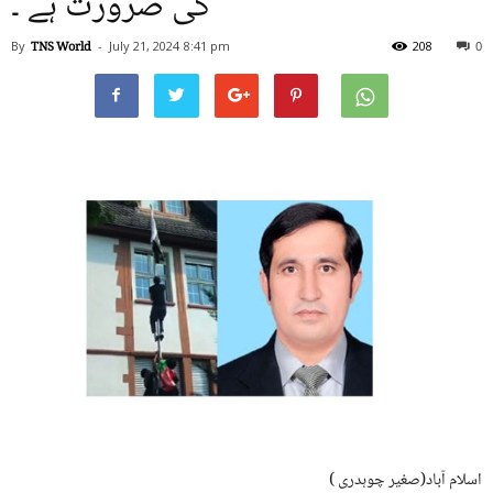
کی ضرورت ہے ۔
By
TNS World
-
July 21, 2024
8:41 pm
208
0
اسلام آباد(صغیر چوہدری )