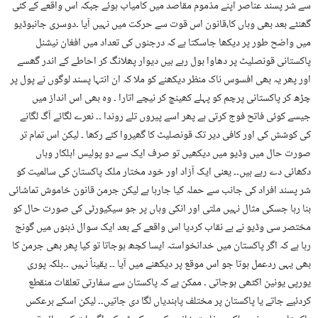
سے شر پسند عناصر اپنے مذموم مقاصد میں کامیاب ہوئے جبکہ اس واقعے کے کئی
گھنٹے بعد بھی وہاں کا،قانون اس قوت سے حرکت میں نہیں آیا ۔دوسری جانبوڈیو
میں واضح طور پر دیکھا جاسکتا ہے کہ درجنوں کی تعداد میں افغان نیشنل
پاکستانی قونصلیٹ پر دھاوا بول رہے ہیں دیوار پھلانگ کر احاطے کے اندر گھسے
اور پھر یہ بھی افسوس ناک منظر دیکھنے کو ملا کہ ان انتہا پسند لوگوں نے پول پر
چڑھ کر پاکستانی پرچم کو پہلے کھینچ کر نیچے اتارا ۔ وہ بھی اس انداز میں
جیسے کوئی فاتح فوج کرتی ہے پھر اسے پیروں تلے روندا ۔۔ نعرے لگائے آگ لگانے
کی کوشش کی اور کافی دیر تک قونصلیٹ کا گھیروا کئے رکھا ۔ لیکن اس تمام تر
صورت حال میں وڈیو میں دیکھیں تو صرف ایک سے دو پولیس اہلکار وہاں
دکھائی دے رہے ہیں۔۔ یعنی ایک آزاد اور خود مختار ملک پاکستان کی سالمیت کو
شر پسند افراد کی جانب سے حملہ کیا جارہا ہے لیکن جرمن قانون خاموش تماشائی
بنا رہا جسکی مثال نہیں ملتی اور انکی وہاں پر جو سیکیورٹی کی صورت حال کو
مختصر سی وڈیو نے بے نقاب کردیا اس واقعے کے بعد ایک سوال ذہنوں میں گونج
رہا ہے کہ اگر پاکستان میں خدانخواستہ ایسا کچھ ہوجاتا تو کیا پھر بھی جرمن کا
بھی یہی ردعمل ہوتا جو اس موقع پر دیکھنے میں آیا ۔۔ یقیناً نہیں ۔۔بلکہ پوری
یورپی یونین اکٹھی ہوجاتی ۔ ممکن ہے کہ پاکستان سے سفارتی تعلقات منقطع
کردئیے جاتے یا پاکستان پر مختلف پابندیاں لگا دی جاتیں۔۔ لیکن اسکے برعکس