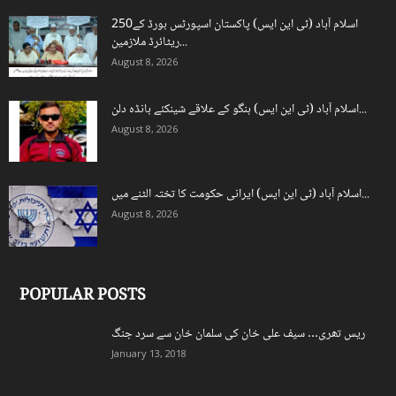
اسلام آباد (ٹی این ایس) پاکستان اسپورٹس بورڈ کے250
ریٹائرڈ ملازمین...
August 8, 2026
اسلام آباد (ٹی این ایس) ہنگو کے علاقے شینکئے بانڈہ دلن...
August 8, 2026
اسلام آباد (ٹی این ایس) ایرانی حکومت کا تختہ الٹنے میں...
August 8, 2026
POPULAR POSTS
ریس تھری… سیف علی خان کی سلمان خان سے سرد جنگ
January 13, 2018