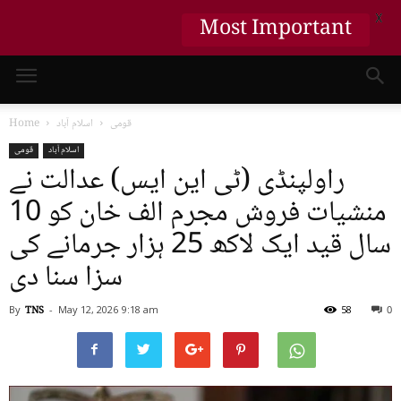
X
Most Important
قومی
اسلام آباد
Home
اسلام آباد
قومی
راولپنڈی (ٹی این ایس) عدالت نے
منشیات فروش مجرم الف خان کو 10
سال قید ایک لاکھ 25 ہزار جرمانے کی
سزا سنا دی
By
TNS
-
May 12, 2026
9:18 am
58
0