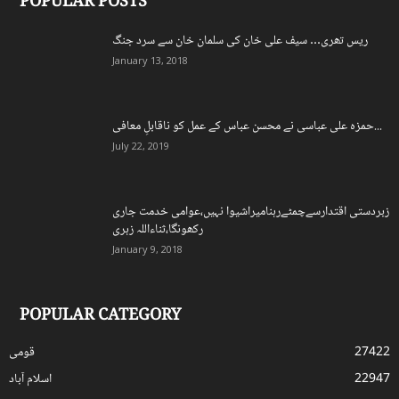
POPULAR POSTS
ریس تھری… سیف علی خان کی سلمان خان سے سرد جنگ
January 13, 2018
حمزہ علی عباسی نے محسن عباس کے عمل کو ناقابلِ معافی...
July 22, 2019
زبردستی اقتدارسےچمٹےرہنامیراشیوا نہیں،عوامی خدمت جاری
رکھونگا،ثناءاللہ زہری
January 9, 2018
POPULAR CATEGORY
27422
قومی
22947
اسلام آباد