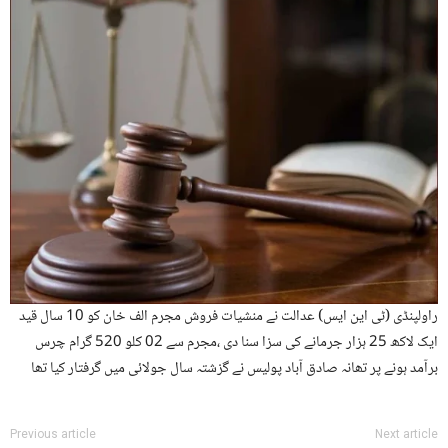
راولپنڈی (ٹی این ایس) عدالت نے منشیات فروش مجرم الف خان کو 10 سال قید
ایک لاکھ 25 ہزار جرمانے کی سزا سنا دی ،مجرم سے 02 کلو 520 گرام چرس
برآمد ہونے پر تھانہ صادق آباد پولیس نے گزشتہ سال جولائی میں گرفتار کیا تھا
Previous article
Next article