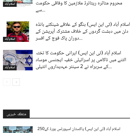
محروم متاثرہ ریٹائرڈ ملازمین کا وفاقی حکومت
اسلام آباد
سے...
اسلام آباد (ٹی این ایس) ہنگو کے علاقے شینکئے بانڈہ
دلن میں دہشت گردوں کے خلاف مشترکہ آپریشن کے
دوران پاک فوج کے افسر...
اسلام آباد
اسلام آباد (ٹی این ایس) ایرانی حکومت کا تختہ
الٹنے میں ناکامی پر اسرائیلی خفیہ ایجنسی موساد
کے سربراہ نے 2 سینئر عہدیداروں انٹیلی...
اسلام آباد
متعلقہ خبریں
اسلام آباد (ٹی این ایس) پاکستان اسپورٹس بورڈ کے250