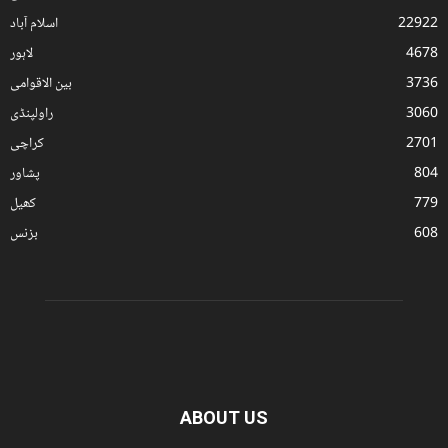
22922
اسلام آباد
4678
لاہور
3736
بین الاقوامی
3060
راولپنڈی
2701
کراچی
804
پشاور
779
کھیل
608
بزنس
ABOUT US