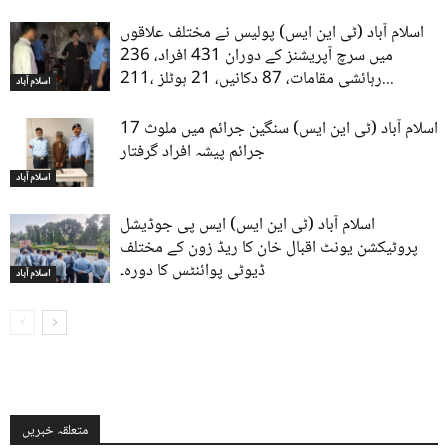
اسلام آباد (ٹی این ایس) پولیس نے مختلف علاقوں
میں سرچ آپریشنز کے دوران 431 افراد، 236
رہائشی مقامات، 87 دکانیں، 21 ہوٹلز ،211...
اسلام آباد
اسلام آباد (ٹی این ایس) سنگین جرائم میں ملوث 17
جرائم پیشہ افراد گرفتار
اسلام آباد
اسلام آباد (ٹی این ایس) ایس پی جوڈیشل
پروٹیکشن یونٹ اقبال خان کا ریڈ زون کے مختلف
ڈیوٹی پوائنٹس کا دورہ۔
اسلام آباد
متعلقہ خبریں