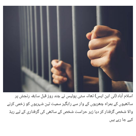
اسلام آباد (ٹی این ایس) تھانہ سٹی پولیس نے چند روز قبل سابقہ رنجش پر
ساتھیوں کے ہمراہ چھریوں کے وار سے راہگیر سمیت تین شہریوں کو زخمی کرنے
والا شخص گرفتار کر دیا زیر حراست شخص کے ساتھی کی گرفتاری کے لیے ریڈ
کیے جا رہے ہیں