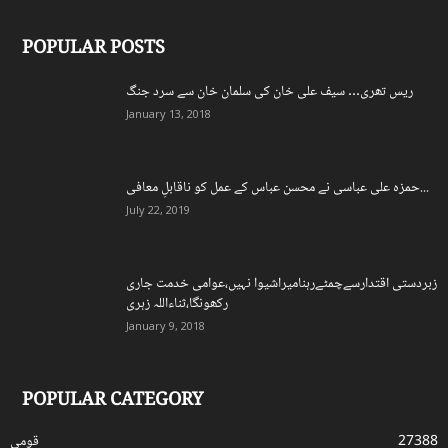
POPULAR POSTS
ریس تھری… سیف علی خان کی سلمان خان سے سرد جنگ
January 13, 2018
حمزہ علی عباسی نے محسن عباس کے عمل کو ناقابلِ معافی...
July 22, 2019
زبردستی اقتدارسےچمٹےرہنامیراشیوا نہیں،عوامی خدمت جاری
رکھونگا،ثناءاللہ زہری
January 9, 2018
POPULAR CATEGORY
27388
قومی