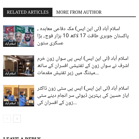
RELATED ARTICLES
MORE FROM AUTHOR
اسلام آباد (ٹی این ایس) مکہ دفاعی معاہدہ ,
پاکستان جوہری طاقت 17 لاکھ 10 ہزار فوج, بڑا
عسکری ستون
اسلام آباد
اسلام آباد (ٹی این ایس) ایس پی سواں زون خرم
اشرف نے سواں زون کے تفتیشی افسران کے ساتھ
میٹنگ میں زیرِ تفتیش مقدمات...
اسلام آباد
اسلام آباد (ٹی این ایس) ایس پی سٹی زون ڈاکٹر
ایاز حسین کی بہترین ڈیوٹی سر انجام دینے سٹی
زون کے افسران کی...
اسلام آباد