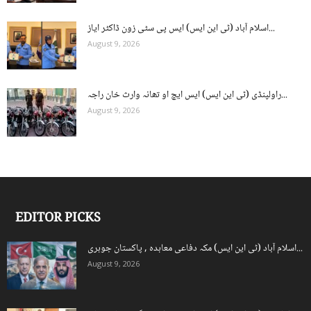
اسلام آباد (ٹی این ایس) ایس پی سٹی زون ڈاکٹر ایاز...
August 9, 2026
راولپنڈی (ٹی این ایس) ایس ایچ او تھانہ وارث خان راجہ...
August 9, 2026
EDITOR PICKS
اسلام آباد (ٹی این ایس) مکہ دفاعی معاہدہ , پاکستان جوہری...
August 9, 2026