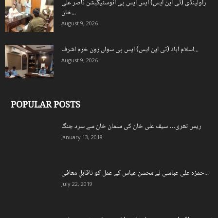
راولپنڈی (ٹی این ایس) ایس ایس پی انوسٹیگیشن ناصر علی
خان...
August 9, 2026
اسلام آباد (ٹی این ایس) ایس پی سواں زون خرم اشرف...
August 9, 2026
POPULAR POSTS
ریس تھری… سیف علی خان کی سلمان خان سے سرد جنگ
January 13, 2018
حمزہ علی عباسی نے محسن عباس کے عمل کو ناقابلِ معافی...
July 22, 2019