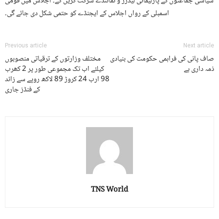
سیاسی جماعتوں کے پارلیمانی لیڈرز و نمائندے شرکت کریں گے۔ اجلاس میں قومی
اسمبلی کے رواں اجلاس کے ایجنڈے کو حتمی شکل دی جائے گی۔
Previous article
Next article
صاف پانی کی فراہمی حکومت کی بنیادی
مختلف وزارتوں کے ترقیاتی منصوبوں
ذمہ داری ہے
کیلئے اب تک مجموعی طور پر 2 کھرب
98 ارب 24 کروڑ 89 لاکھ روپے سے زائد
کے فنڈز جاری
TNS World