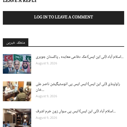
LEAVE A REPLY
LOG IN TO LEAVE A COMMENT
متعلقہ خبریں
اسلام آباد (ٹی این ایس) مکہ دفاعی معاہدہ , پاکستان جوہری...
August 9, 2026
راولپنڈی (ٹی این ایس) ایس ایس پی انوسٹیگیشن ناصر علی
خان...
August 9, 2026
اسلام آباد (ٹی این ایس) ایس پی سواں زون خرم اشرف...
August 9, 2026