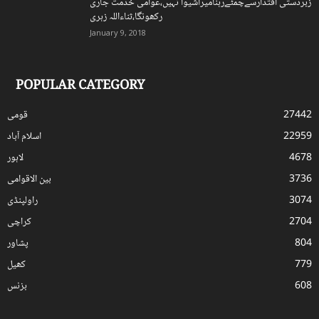
زبردستی اقتدارسےچمٹےرہنامیراشیوا نہیں،عوامی خدمت جاری
رکھونگا،ثناءاللہ زہری
January 9, 2018
POPULAR CATEGORY
27442
قومی
22959
اسلام آباد
4678
لاہور
3736
بین الاقوامی
3074
راولپنڈی
2704
کراچی
804
پشاور
779
کھیل
608
بزنس