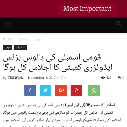
X
Most Important
قومی
اسلام آباد
Home
اسلام آباد
قومی
قومی اسمبلی کی ہائوس بزنس
ایڈوئزری کمیٹی کا اجلاس کل ہوگا
By
TNS World
-
December 6, 2017
2:17 pm
529
0
اسلام آباد،دسمبر06(ٹی این ایس) :
قومی اسمبلی کی ہائوس بزنس ایڈوئزری
کمیٹی کا اجلاس کل جمعرات کو ساڑھے تین بجے پارلیمنٹ ہائوس میں ہوگا۔
اجلاس کی صدارت سپیکر قومی اسمبلی سردار ایاز صادق کریں گے۔ اجلاس میں