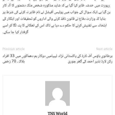
رپورٹ میں خدشہ ظاہر کیا گیا ہے کہ شاید مذکورہ شخص ملک دشمنوں کا آلہ کار
بن گیا ہے۔ایک سوال کے جواب میں پولیس آفیشل نے نام ظاہر نہ کرنے کی شرط پر
بتایا کہ وزارت دفاع نے قانون نافذ کرنے والے اداروں کو تحقیقات اور اہلکار کے
اہلخانہ سے تفتیش کرنے کا حکم دے دیا ہے تاکہ اس کے ٹھکانے کا پتہ لگا کر اسے
گرفتار کیا جا سکے۔
Previous article
Next article
برطانوی ہاؤس آف لارڈ کے پاکستانی نژاد
لیبیامیں دوکار بم دھماکوں میں 33 افراد
رکن لارڈ نذیر احمد کے گھر چوری
ہلاک ، 70 زخمی
TNS World