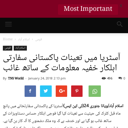
X
Most Important
قومی
اسلام آباد
Home
اسلام آباد
قومی
آسٹریا میں تعینات پاکستانی سفارتی
اہلکار خفیہ معلومات کے ساتھ غائب
By
TNS World
-
January 24, 2018
2:13 pm
496
0
اسلام آباد/ویانا جنوری 24(ٹی این ایس)
آسٹریا کے پاکستانی سفارتخانے میں پانچ
ماہ قبل کلرک کی حیثیت سے تعینات کیا گیا فوجی اہلکار حساس دستاویزات کے
ساتھ غائب ہو گیا ہے اور خدشہ ہے کہ وہ ملک دشمنوں کا آلہ کار بن گیا ہے۔