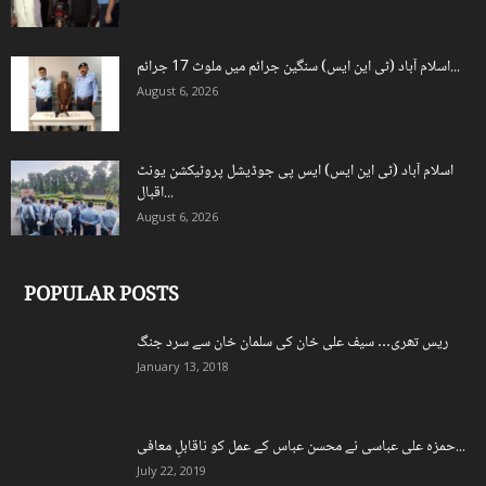
اسلام آباد (ٹی این ایس) سنگین جرائم میں ملوث 17 جرائم...
August 6, 2026
اسلام آباد (ٹی این ایس) ایس پی جوڈیشل پروٹیکشن یونٹ
اقبال...
August 6, 2026
POPULAR POSTS
ریس تھری… سیف علی خان کی سلمان خان سے سرد جنگ
January 13, 2018
حمزہ علی عباسی نے محسن عباس کے عمل کو ناقابلِ معافی...
July 22, 2019