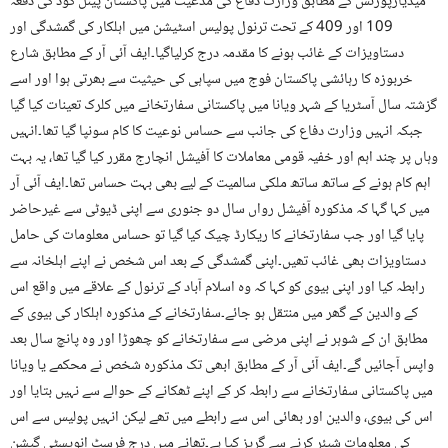
میڈیارپورٹس کے مطابق وزارت دفاع کی مدعیت میں پاکستان پینل کوڈ کی دفعہ
109 اور 409 کے تحت ترنول پولیس اسٹیشن میں اہلکار کی گمشدگی اور
دستاویزات کے غائب ہونے کا مقدمہ درج کرلیاگیا۔ایف آئی آر کے مطابق شارع
خربوزہ کا رہائشی پاکستان فوج میں سپاہی کی حیثیت سے بھرتی ہوا اور اسے
گزشتہ سال آسٹریا کے شہر ویانا میں پاکستانی سفارتخانے میں کلرک تعینات کیا گیا
جبکہ انہیں وزارت دفاع کی جانب سے حساس نوعیت کا کام سونپا گیا تھا۔انہیں
وہاں پر چند اہم اور خفیہ قومی معاملات کا آفیشل انچارج مقرر کیا گیا تھا، یہ بہت
اہم کام ہونے کے ساتھ ساتھ ملکی سالمیت کے لیے بھی بہت حساس تھا۔ایف آئی آر
میں کہا گہا کہ مذکورہ آفیشل رواں سال دو جنوری سے اپنی ڈیوٹی سے غیرحاضر
پایا گیا اور جب سفارتخانے کا ریکارڈ چیک کیا گیا تو حساس معلومات کی حامل
دستاویزات بھی غائب تھیں۔اپنی گمشدگی کے بعد اس شخص نے اپنے اہلخانہ سے
رابطہ کیا اور اپنی بیوی کو کہا کہ وہ اسلام آباد کے ترنول کے علاقے میں واقع اس
کے والدین کے گھر میں منتقل ہو جائے۔سفارتخانے کے مذکورہ اہلکار کی بیوی کے
مطابق ان کے شوہر نے اپنی مرضی سے سفارتخانے کو چھوڑا اور وہ پانچ سال بعد
واپس آجائیں گے۔ایف آئی آر کے مطابق ابھی تک مذکورہ شخص نے محکمے یا ویانا
میں پاکستانی سفارتخانے سے رابطہ کر کے اپنے ٹھکانے کے حوالے سے نہیں بتایا اور
اس کی بیوی، والدین اور بھائی اس سے رابطے میں تھے لیکن انہیں پولیس سے اس
کی معلومات شیئر کرنے سے گریز کیا ہے۔تھانے میں درج فرسٹ انویسٹی گیشن