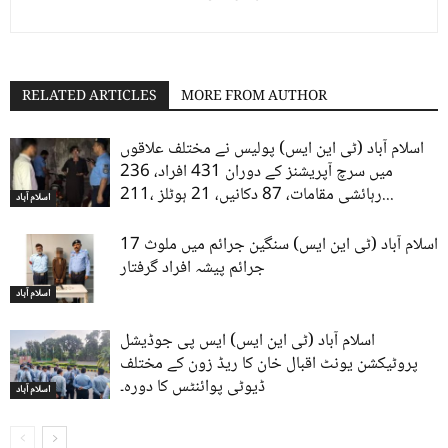
RELATED ARTICLES
MORE FROM AUTHOR
اسلام آباد (ٹی این ایس) پولیس نے مختلف علاقوں
میں سرچ آپریشنز کے دوران 431 افراد، 236
رہائشی مقامات، 87 دکانیں، 21 ہوٹلز ،211...
اسلام آباد
اسلام آباد (ٹی این ایس) سنگین جرائم میں ملوث 17
جرائم پیشہ افراد گرفتار
اسلام آباد
اسلام آباد (ٹی این ایس) ایس پی جوڈیشل
پروٹیکشن یونٹ اقبال خان کا ریڈ زون کے مختلف
ڈیوٹی پوائنٹس کا دورہ۔
اسلام آباد