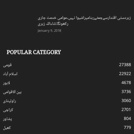
زبردستی اقتدارسےچمٹےرہنامیراشیوا نہیں،عوامی خدمت جاری
رکھونگا،ثناءاللہ زہری
January 9, 2018
POPULAR CATEGORY
27388
قومی
22922
اسلام آباد
4678
لاہور
3736
بین الاقوامی
3060
راولپنڈی
2701
کراچی
804
پشاور
779
کھیل