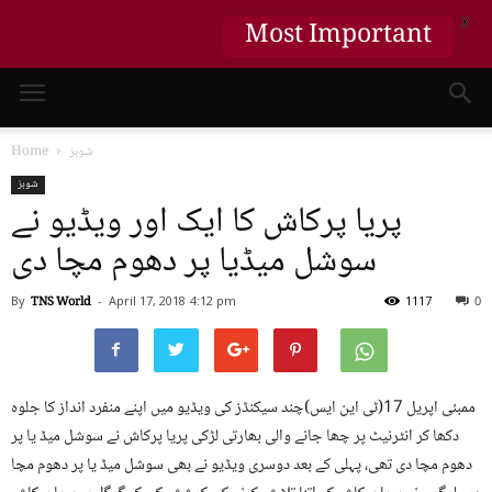
X
Most Important
شوبز
Home
شوبز
پریا پرکاش کا ایک اور ویڈیو نے
سوشل میڈیا پر دھوم مچا دی
By
TNS World
-
April 17, 2018
4:12 pm
1117
0
ممبئی اپریل 17(ٹی این ایس)چند سیکنڈز کی ویڈیو میں اپنے منفرد انداز کا جلوہ
دکھا کر انٹرنیٹ پر چھا جانے والی بھارتی لڑکی پریا پرکاش نے سوشل میڈ یا پر
دھوم مچا دی تھی، پہلی کے بعد دوسری ویڈیو نے بھی سوشل میڈ یا پر دھوم مچا