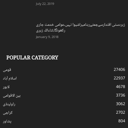
July 22, 2019
زبردستی اقتدارسےچمٹےرہنامیراشیوا نہیں،عوامی خدمت جاری
رکھونگا،ثناءاللہ زہری
January 9, 2018
POPULAR CATEGORY
27406
قومی
22937
اسلام آباد
4678
لاہور
3736
بین الاقوامی
3062
راولپنڈی
2702
کراچی
804
پشاور