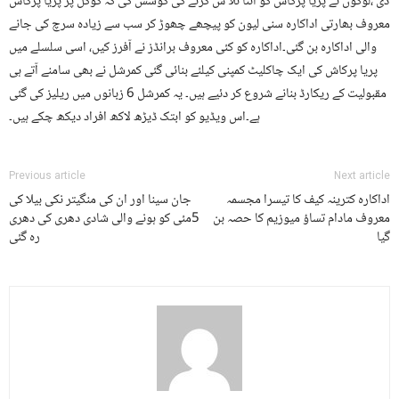
دی ،لوگوں نے پریا پرکاش کو اتنا تلا ش کرنے کی کوشش کی کہ گوگل پر پریا پرکاش
معروف بھارتی اداکارہ سنی لیون کو پیچھے چھوڑ کر سب سے زیادہ سرچ کی جانے
والی اداکارہ بن گئی۔اداکارہ کو کئی معروف برانڈز نے آفرز کیں، اسی سلسلے میں
پریا پرکاش کی ایک چاکلیٹ کمپنی کیلئے بنائی گئی کمرشل نے بھی سامنے آتے ہی
مقبولیت کے ریکارڈ بنانے شروع کر دئیے ہیں۔ یہ کمرشل 6 زبانوں میں ریلیز کی گئی
ہے۔اس ویڈیو کو ابتک ڈیڑھ لاکھ افراد دیکھ چکے ہیں۔
Previous article
Next article
اداکارہ کترینہ کیف کا تیسرا مجسمہ
جان سینا اور ان کی منگیتر نکی بیلا کی
معروف مادام تساؤ میوزیم کا حصہ بن
5مئی کو ہونے والی شادی دھری کی دھری
گیا
رہ گئی