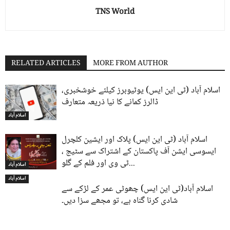
TNS World
RELATED ARTICLES
MORE FROM AUTHOR
اسلام آباد (ٹی این ایس) یوٹیوبرز کیلئے خوشخبری،
ڈالرز کمانے کا نیا ذریعہ متعارف
اسلام آباد
اسلام آباد (ٹی این ایس) پلاک اور ایشین کلچرل
ایسوسی ایشن آف پاکستان کے اشتراک سے سٹیج ،
ٹی وی اور فلم کے گلو...
اسلام آباد
اسلام آباد
اسلام آباد(ٹی این ایس) چھوٹی عمر کے لڑکے سے
شادی کرنا گناہ ہے، تو مجھے سزا دیں۔