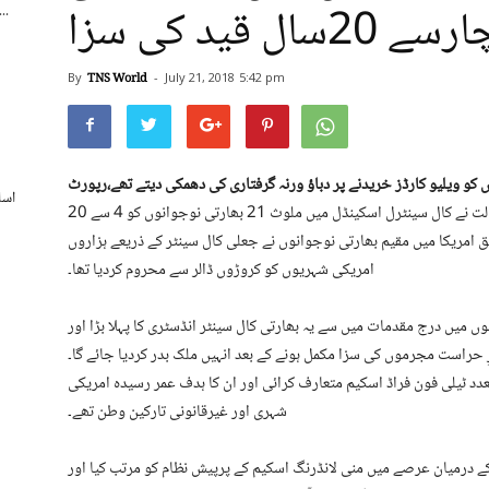
 قید کی سزا
اسپورٹس بورڈ کے250 ریٹائرڈ ملازمی
By
TNS World
-
July 21, 2018
5:42 pm
و ویلیو کارڈز خریدنے پر دباؤ ورنہ گرفتاری کی دھمکی دیتے تھے،رپورٹ
اسل
نیویارک جولائی 21(ٹی این ایس) امریکا کی مقامی عدالت نے کال سینٹرل اسکینڈل میں ملوث 21 بھارتی نوجوانوں کو 4 سے 20
 امریکا میں مقیم بھارتی نوجوانوں نے جعلی کال سینٹر کے ذریعے ہزاروں
امریکی شہریوں کو کروڑوں ڈالر سے محروم کردیا تھا۔
ں میں درج مقدمات میں سے یہ بھارتی کال سینٹر انڈسٹری کا پہلا بڑا اور
رِ حراست مجرموں کی سزا مکمل ہونے کے بعد انہیں ملک بدر کردیا جائے گا۔
تعدد ٹیلی فون فراڈ اسکیم متعارف کرائی اور ان کا ہدف عمر رسیدہ امریکی
شہری اور غیرقانونی تارکین وطن تھے۔
رمان نے انکشاف کیا کہ انہوں نے 2012 سے 2016 کے درمیان عرصے میں منی لانڈرنگ اسکیم کے پرپیش نظام کو مرتب کیا اور