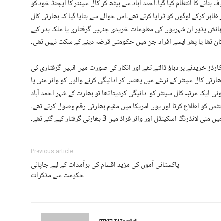
بنانے کا انتظام کیا گیا۔احمد آباد سے بیٹھ کر کال سینٹر کا ایجنڈ خود کو
اہر کرکے لوگوں کو ڈرایا کرتے تھے۔اس حوالے سے بتایا گیا کہ بھارتی کال
رہائش پذیر ان شہریوں کی معلومات خریدی جنہیں گرفتاری یا ملک بدر کیے
کان تھا یا پھر ایسے افراد جن میں حکومتی قرضہ دینے کے سکت نہیں تھی۔
ڈز خریدنے پر دباؤ ڈالتے تھے اور انکار کی صورت میں انہیں گرفتاری کی
رتی کال سینٹر کے نرغے میں پھنس کر ادائیگی کرنے والوں کو وائر منی یا
ئی ایک مرتبہ کال سینٹر کو ادائیگی کردیتا تھا تو بھارت کے شہر احمد آباد
جنٹس کو اطلاع کرتا اور یوں امریکا میں مقیم بھارتی رقم وصول کرتے تھے۔
اسکینڈل اور وائر فراڈ میں 3 بھارتی گرفتار کیے گئے تھے۔
Previous article
پاکستانی آموں کی مزید اقسام کی برآمدات کے لیے جاپانی
حکومت سے مذکرات