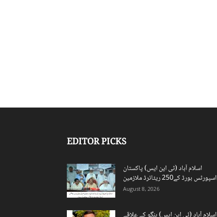
EDITOR PICKS
اسلام آباد (ٹی این ایس) پاکستان
ن...
August 8, 2026
اسلام آباد (ٹی این ایس) ہنگو کے علاقے