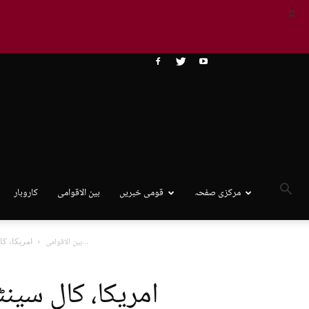
X
مرکزی صفحہ
قومی خبریں
بین الاقوامی
کاروبار
امریکا، کال سینٹر اسکینڈل میں 21 بھارتی شہریوں کوچارسے 20سال قید کی...
بین الاقوامی