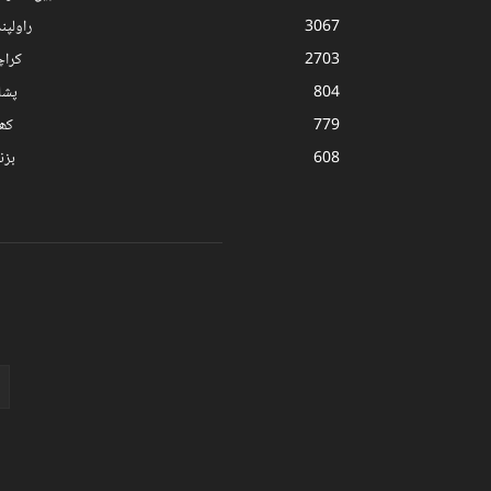
3067
راولپن
2703
کرا
804
پشا
779
کھ
608
بز