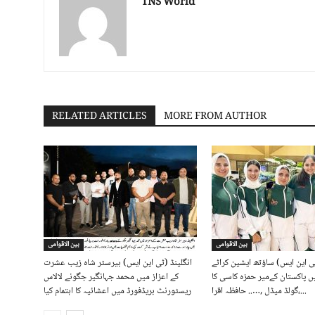
TNS World
RELATED ARTICLES
MORE FROM AUTHOR
بین الاقوامی
بین الاقوامی
ی این ایس) ساؤتھ ایشین کراٹے
انگلینڈ (ٹی این ایس) بیرسٹر شاہ زیب عشرت
 پاکستان کےمیر حمزہ کاسی کا
کے اعزاز میں محمد جہانگیر جگونے لالاس
گولڈ میڈل ,….. حافظہ اقرا،...
ریسٹورنٹ بریڈفورڈ میں اعشائیہ کا اہتمام کیا