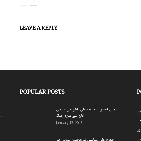
LEAVE A REPLY
Log in to leave a comment
POPULAR POSTS
P
ریس تھری… سیف علی خان کی سلمان
ی
خان سے سرد جنگ
اسپورٹس بورڈ کے250 ریٹائرڈ ملازمی
اد
January 13, 2018
ہور
می
حمزہ علی عباسی نے محسن عباس کے