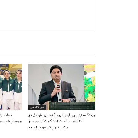
بین الاقوامی
برمنگھم (ٹی این ایس) برمنگھم میں فیصل ہلز
ڈھاکہ (ٹ
کا کامیاب “میٹ اینڈ گریٹ”، اوورسیز
چیمپئن شپ میں
پاکستانیوں کا بھرپور اعتماد