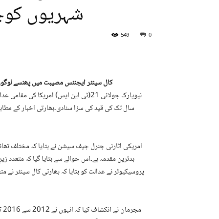
شہریوں کوچارسے 20سال
549
0
کال سینٹر ایجنٹس مصیبت میں پھنسے لوگوں ک
سال تک کی قید کی سزا سنادی۔بھارتی اخبار کے مطابق
امریکی اٹارنی جنرل جیف سیشن نے بتایا کہ مختلف تھانو
بدترین مقدمہ ہے۔اس حوالے سے بتایا گیا کہ متعدد زی
پروسیکیوٹر نے عدالت کو بتایا کہ بھارتی کال سینٹر نے م
مج