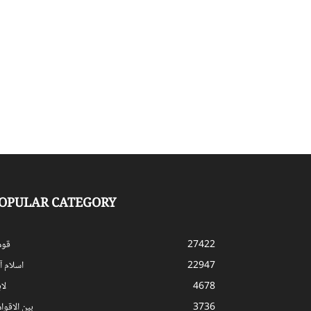
OPULAR CATEGORY
27422
قوم
22947
اسلام آب
4678
لا
3736
بین الاقوا