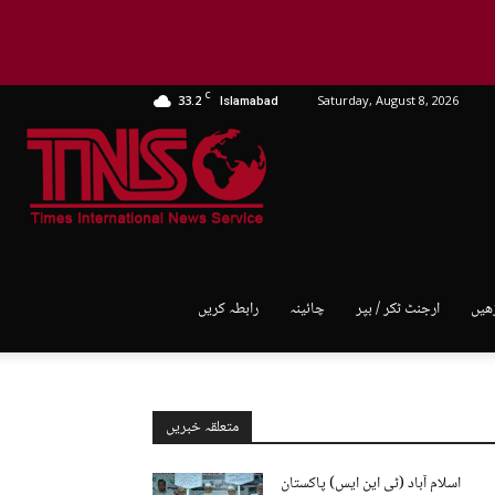
C
33.2
Saturday, August 8, 2026
Islamabad
TNS
World
ھیں
ارجنٹ ٹکر / بپر
چائینہ
رابطہ کریں
متعلقہ خبریں
اسلام آباد (ٹی این ایس) پاکستان