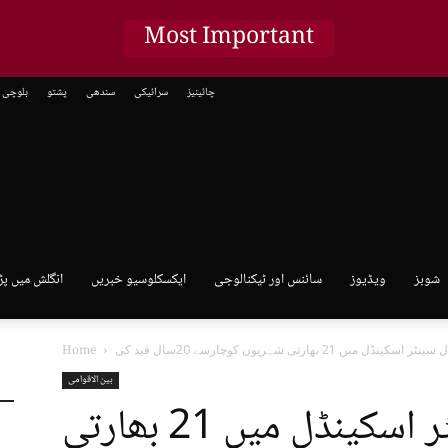
Most Important
چائینیز
سرائیکی
سندھی
پشتو
بلوچی
شوبز
ویڈیوز
سائنس اور ٹیکنالوجی
ایکسکلوسیو خبریں
انگلش میں پڑ
Home
بین الاقوامی
امریکا، کال سینٹر اسکینڈل میں 21 بھارتی