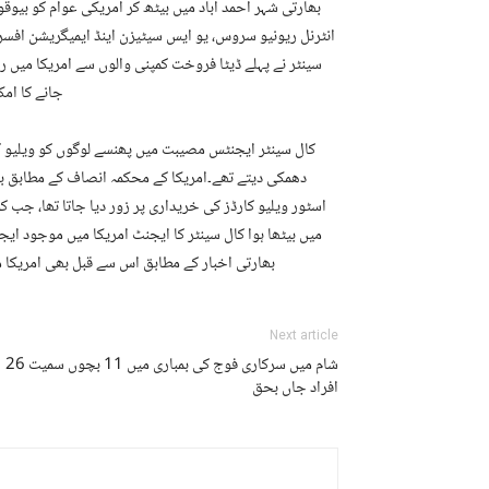
بھارتی شہر احمد آباد میں بیٹھ کر امریکی عوام کو بیوقوف 
انٹرنل ریونیو سروس، یو ایس سیٹیزن اینڈ ایمیگریشن افسر ظ
سینٹر نے پہلے ڈیٹا فروخت کمپنی والوں سے امریکا میں 
جانے کا ام
کال سینٹر ایجنٹس مصیبت میں پھنسے لوگوں کو ویلیو کار
دھمکی دیتے تھے۔امریکا کے محکمہ انصاف کے مطابق بھا
اسٹور ویلیو کارڈز کی خریداری پر زور دیا جاتا تھا، جب کو
میں بیٹھا ہوا کال سینٹر کا ایجنٹ امریکا میں موجود ای
بھارتی اخبار کے مطابق اس سے قبل بھی امریکا میں منی لانڈرنگ 
Next article
شام میں سرکاری فوج کی بمباری میں 11 بچوں سمیت 26
افراد جاں بحق