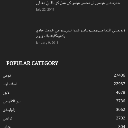
حمزہ علی عباسی نے محسن عباس کے عمل کو ناقابلِ معافی...
July 22, 2019
زبردستی اقتدارسےچمٹےرہنامیراشیوا نہیں،عوامی خدمت جاری
رکھونگا،ثناءاللہ زہری
January 9, 2018
POPULAR CATEGORY
27406
قومی
22937
اسلام آباد
4678
لاہور
3736
بین الاقوامی
3062
راولپنڈی
2702
کراچی
804
پشاور