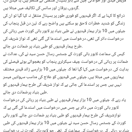
مریض قیدی اور حوالاتی جیل سے باہر ہسپتال منتقلی کے منتظر ہیں، یہ قیدی دل،
گردوں، یرقان اور سانس کی تکالیف میں مبتلا ہیں.
ذرائع کا کہنا ہے کہ اگر قیدیوں کو فوری طور پر ہسپتال منتقل نہ کیا گیا تو ان کی
زندگی کو شدید خطرات لاحق ہو سکتے ہیں واضح رہے کہ تین دن قبل پنجاب کی
جیلوں میں 10 ہزار بیمار قیدیوں نے طبی بنیاد پر لاہور ہائی کورٹ میں رہائی کی
درخواست دائر کی تھی، درخواست میں استدعا کی گئی تھی کہ نواز شریف کی
طرح بیمار قیدیوں کو طبی بنیاد پر ضمانت دی جائے.
کیس کی سماعت لاہور ہائی کورٹ کے جسٹس رسال حسن سید نے کی، عدالت نے
ضمانت پر رہائی کی درخواست چیف سیکرٹری پنجاب کو بھجواتے ہوئے فیصلے کی
ہدایت کی. درخواست میں کہا گیا تھا کہ جیلوں میں 10 ہزارسے زائد قیدی مختلف
بیماریوں میں مبتلا ہیں، جیلوں میں قیدیوں کو علاج کی مناسب سہولتیں میسر
نہیں ہیں جس پر استدعا کی جاتی ہے کہ نواز شریف کی طرح بیمار قیدیوں کو
طبی بنیاد پرضمانت دی جائے.
یاد رہے کہ جیلوں میں 10 ہزار بیمار قیدیوں نے طبی بنیاد پر رہائی کی درخواست
لاہور ہائی کورٹ میں دائر ہے جس میں درخواست میں استدعا کی گئی ہے کہ
نوازشریف کی طرح بیمار قیدیوں کو طبی بنیاد پر ضمانت دی جائے. لاہور ہائی
کورٹ کے جسٹس رسال حسن سید نے جیلوں میں 10 ہزار بیمار قیدیوں کی طبی
بنیاد پر رہائی کی درخواست کی سماعت کی تھی جو لاہورہائی کورٹ نے درخواست