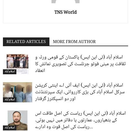
TNS World
RELATED ARTICLES
MORE FROM AUTHOR
اسلام آباد (ٹی این ایس) پاکستان کے قومی ورثہ و
ثقافت پر مبنی فوٹو جرنلسٹ کی تصویری نمائش کا
انعقاد
اسلام آباد
اسلام آباد (ٹی این ایس) ایف آئی اے اینٹی کرپشن
سرکل اسلام آباد کی بڑی کارروائی، ایک سپرنٹنڈنٹ
اور دو انسپکٹرز گرفتار
اسلام آباد
اسلام آباد (ٹی این ایس) ریاست کی اصل طاقت اس
کے ہتھیاروں، عمارتوں یا دفاتر میں نہیں ہوتی۔
ریاست کی اصل قوت وہ ادارے...
اسلام آباد