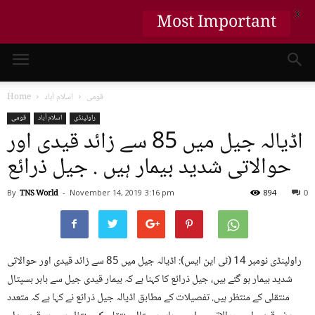
Most Important
X
قومی
اسلام آباد
Home
راولپنڈی
اسلام آباد
قومی
اڈیالہ جیل میں 85 سے زائد قیدی اور
حوالاتی شدید بیمار ہیں . جیل ذرائع
By
TNS World
-
November 14, 2019
3:16 pm
894
0
راولپنڈی نومبر 14 (ٹی این ایس): اڈیالہ جیل میں 85 سے زائد قیدی اور حوالاتی
شدید بیمار ہو گئے ہیں، جیل ذرائع کا کہنا ہے کہ بیمار قیدی جیل سے باہر ہسپتال
منتقلی کے منتظر ہیں. تفصیلات کے مطابق اڈیالہ جیل ذرائع نے کہا ہے کہ متعدد