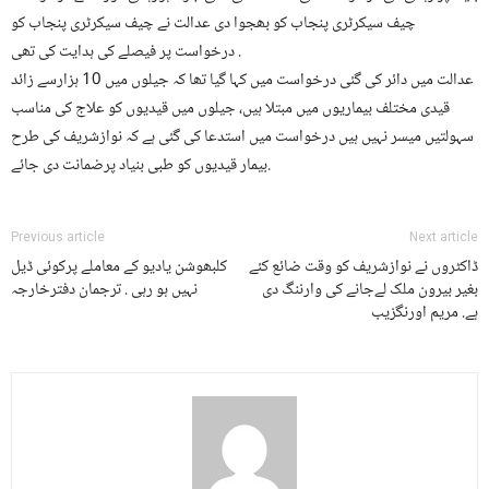
چیف سیکرٹری پنجاب کو بھجوا دی عدالت نے چیف سیکرٹری پنجاب کو
درخواست پر فیصلے کی ہدایت کی تھی .
عدالت میں دائر کی گئی درخواست میں کہا گیا تھا کہ جیلوں میں 10 ہزارسے زائد
قیدی مختلف بیماریوں میں مبتلا ہیں، جیلوں میں قیدیوں کو علاج کی مناسب
سہولتیں میسر نہیں ہیں درخواست میں استدعا کی گئی ہے کہ نوازشریف کی طرح
بیمار قیدیوں کو طبی بنیاد پرضمانت دی جائے.
Previous article
Next article
ڈاکٹروں نے نوازشریف کو وقت ضائع کئے
کلبھوشن یادیو کے معاملے پرکوئی ڈیل
بغیر بیرون ملک لےجانے کی وارننگ دی
نہیں ہو رہی . ترجمان دفترخارجہ
ہے. مریم اورنگزیب