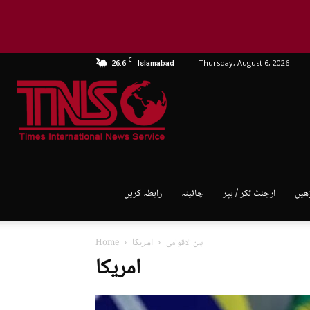
C
26.6
Thursday, August 6, 2026
Islamabad
TNS
World
ھیں
ارجنٹ ٹکر / بپر
چائینہ
رابطہ کریں
بین الاقوامی
امریکا
Home
امریکا