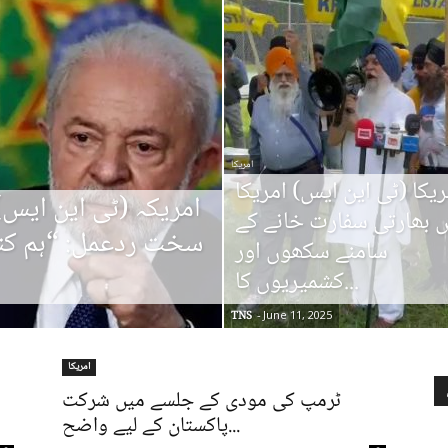
امریکا
ریکا (ٹی این ایس) امریکا
امریکہ (ٹی این ایس) 
 بھارتی سفارت خانے کے
سخت ردعمل: “ہم کنٹ
سامنے سکھوں اور
کشمیریوں کا...
TNS
-
June 11, 2025
امریکا
ٹرمپ کی مودی کے جلسے میں شرکت
پاکستان کے لیے واضح...