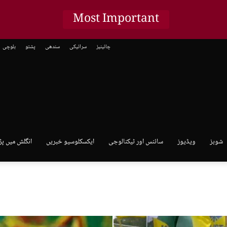
Most Important
چائینیز
سرائیکی
سندھی
پشتو
بلوچی
شوبز
ویڈیوز
سائنس اور ٹیکنالوجی
ایکسکلوسیو خبریں
انگلش میں پڑ