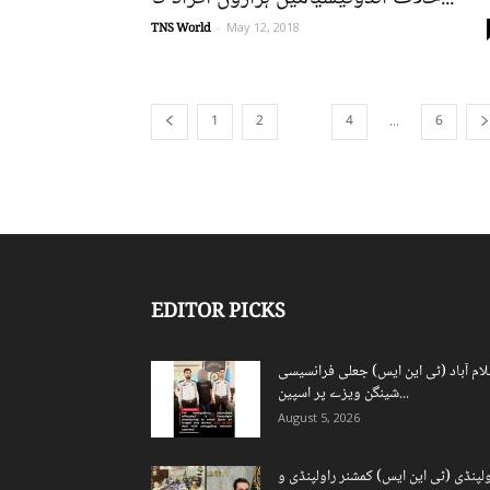
TNS World
-
May 12, 2018
1
2
4
6
...
3
EDITOR PICKS
لام آباد (ٹی این ایس) جعلی فرانسیسی
شینگن ویزے پر اسپین...
August 5, 2026
ولپنڈی (ٹی این ایس) کمشنر راولپنڈی و