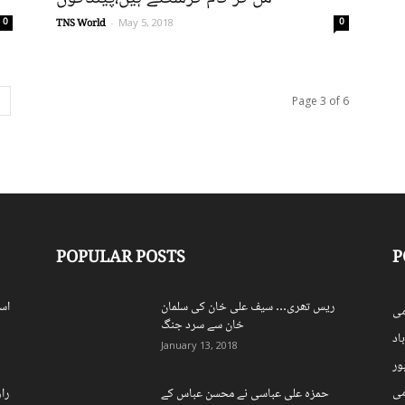
0
0
TNS World
-
May 5, 2018
Page 3 of 6
POPULAR POSTS
P
ریس تھری… سیف علی خان کی سلمان
اس
ی
خان سے سرد جنگ
اد
January 13, 2018
ہور
می
حمزہ علی عباسی نے محسن عباس کے
را