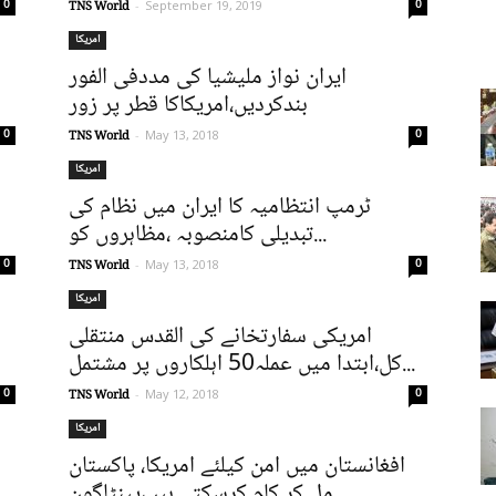
0
0
TNS World
-
September 19, 2019
امریکا
ایران نواز ملیشیا کی مددفی الفور
بندکردیں،امریکاکا قطر پر زور
0
0
TNS World
-
May 13, 2018
امریکا
ٹرمپ انتظامیہ کا ایران میں نظام کی
تبدیلی کامنصوبہ ،مظاہروں کو...
0
0
TNS World
-
May 13, 2018
امریکا
امریکی سفارتخانے کی القدس منتقلی
کل،ابتدا میں عملہ50 اہلکاروں پر مشتمل...
0
0
TNS World
-
May 12, 2018
امریکا
افغانستان میں امن کیلئے امریکا، پاکستان
مل کر کام کرسکتے ہیں،پینٹاگون