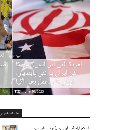
ام
امریکا
امریکا (ٹی این ایس) امریکا
میں
کی ایران پر نئی پابندیاں،
ایران کا ردعمل بھی آگیا
TNS
-
June 10, 2025
متعلقہ خبریں
اسلام آباد (ٹی این ایس) جعلی فرانسیسی