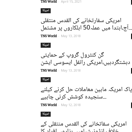
TNS World
-
April 15, 2021
امریکا
امریکی سفارتخانے کی القدس منتقلی
آج،ابتدا میں عملہ50 اہلکاروں پر مشتمل...
TNS World
-
May 13, 2018
امریکا
گن کنٹرول گروپ کے حمایتی
دہشتگردہیں،امریکی رائفل ایسوسی ایشن
TNS World
-
May 13, 2018
امریکا
پاک امریکہ مابین معاملات حل کرنے کیلئے
سنجیدہ کوشش کرنی چاہیے...
TNS World
-
May 12, 2018
امریکا
امریکی سفاتخانے کی القدس منتقلی کے
خلاف انڈونیشیامیں ہزاروں افراد کا...