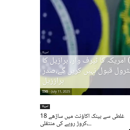
امریکا
امریکہ کا ٹیرف وار، برازیل کا
رول قبول نہیں کریں گے،صدر
براززیل
TNS
-
July 11, 2025
امریکا
غلطی سے بینک اکاؤنٹ میں ساڑھے 18
کروڑ روپے کی منتقلی،...