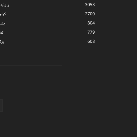
3053
راولپن
2700
کرا
804
پشا
779
کھ
608
بز