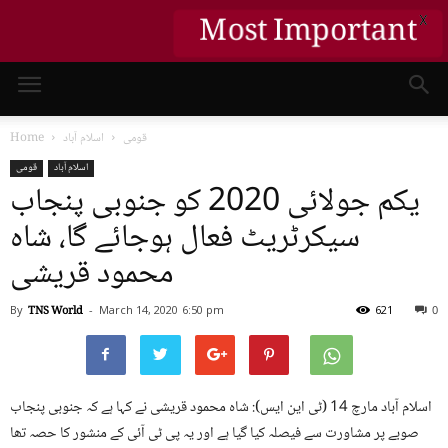
X
Most Important
قومی
اسلام آباد
Home
اسلام آباد
قومی
یکم جولائی 2020 کو جنوبی پنجاب
سیکرٹریٹ فعال ہوجائے گا، شاہ
محمود قریشی
By
TNS World
-
March 14, 2020
6:50 pm
621
0
اسلام آباد مارچ 14 (ٹی این ایس): شاہ محمود قریشی نے کہا ہے کہ جنوبی پنجاب
صوبے پر مشاورت سے فیصلہ کیا گیا ہے اور یہ پی ٹی آئی کے منشور کا حصہ تھا