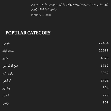
زبردستی اقتدارسےچمٹےرہنامیراشیوا نہیں،عوامی خدمت جاری
رکھونگا،ثناءاللہ زہری
January 9, 2018
POPULAR CATEGORY
27404
قومی
22935
اسلام آباد
4678
لاہور
3736
بین الاقوامی
3062
راولپنڈی
2702
کراچی
804
پشاور
779
کھیل
608
بزنس