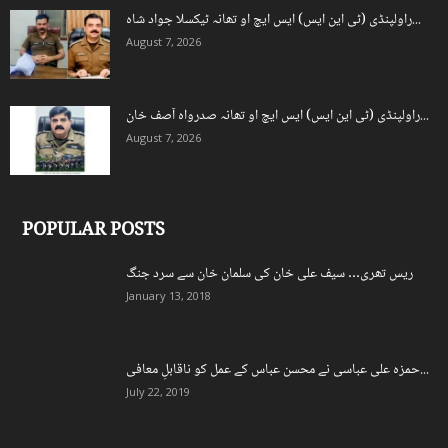
راولپنڈی (ٹی این ایس) ایس ایچ او تھانہ ٹیکسلا جواد شاہ...
August 7, 2026
راولپنڈی (ٹی این ایس) ایس ایچ او تھانہ صدرواہ آصف خان...
August 7, 2026
POPULAR POSTS
ریس تھری… سیف علی خان کی سلمان خان سے سرد جنگ
January 13, 2018
حمزہ علی عباسی نے محسن عباس کے عمل کو ناقابلِ معافی...
July 22, 2019