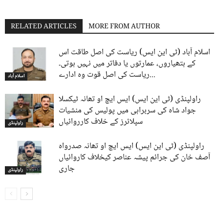
RELATED ARTICLES
MORE FROM AUTHOR
اسلام آباد (ٹی این ایس) ریاست کی اصل طاقت اس
کے ہتھیاروں، عمارتوں یا دفاتر میں نہیں ہوتی۔
ریاست کی اصل قوت وہ ادارے...
اسلام آباد
راولپنڈی (ٹی این ایس) ایس ایچ او تھانہ ٹیکسلا
جواد شاہ کی سربراہی میں پولیس کی منشیات
سپلائرز کے خلاف کارروائیاں
راولپنڈی
راولپنڈی (ٹی این ایس) ایس ایچ او تھانہ صدرواہ
آصف خان کی جرائم پیشہ عناصر کیخلاف کاروائیاں
جاری
راولپنڈی