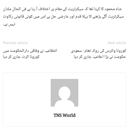
شاہ محمود کا کہنا تھا کہ سیکرٹریٹ کے مقام پر اختلاف آ رہا ہے فی الحال ملتان
سیکرٹریٹ آگے بڑھنے کا پہلا قدم اور عارضی حل ہے اس میں کوئی قانونی رکاوٹ
نہیں ہے۔
Previous article
Next article
کورونا وائرس کی روک تھام : سعودی
انتظامیہ نے وفاقی دارالحکومت میں
حکومت نے بڑا اعلامیہ جاری کر دیا
کورونا الرٹ جاری کر دیا
TNS World