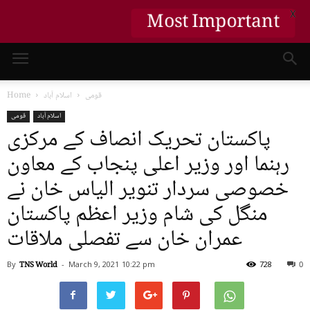
X
Most Important
قومی
اسلام آباد
Home
اسلام آباد
قومی
پاکستان تحریک انصاف کے مرکزی
رہنما اور وزیر اعلی پنجاب کے معاون
خصوصی سردار تنویر الیاس خان نے
منگل کی شام وزیر اعظم پاکستان
عمران خان سے تفصلی ملاقات
By
TNS World
-
March 9, 2021
10:22 pm
728
0