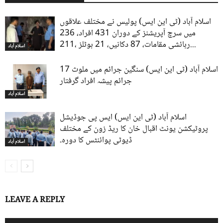
اسلام آباد (ٹی این ایس) پولیس نے مختلف علاقوں
میں سرچ آپریشنز کے دوران 431 افراد، 236
رہائشی مقامات، 87 دکانیں، 21 ہوٹلز ،211...
اسلام آباد
اسلام آباد (ٹی این ایس) سنگین جرائم میں ملوث 17
جرائم پیشہ افراد گرفتار
اسلام آباد
اسلام آباد (ٹی این ایس) ایس پی جوڈیشل
پروٹیکشن یونٹ اقبال خان کا ریڈ زون کے مختلف
ڈیوٹی پوائنٹس کا دورہ۔
اسلام آباد
LEAVE A REPLY