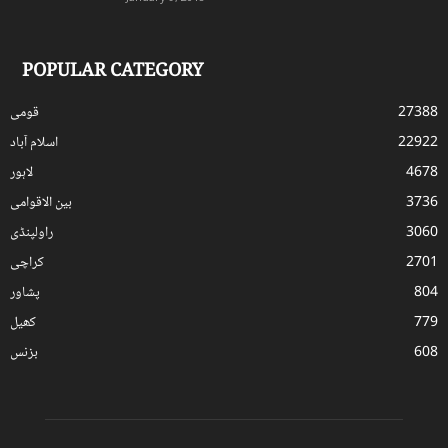
POPULAR CATEGORY
27388
قومی
22922
اسلام آباد
4678
لاہور
3736
بین الاقوامی
3060
راولپنڈی
2701
کراچی
804
پشاور
779
کھیل
608
بزنس