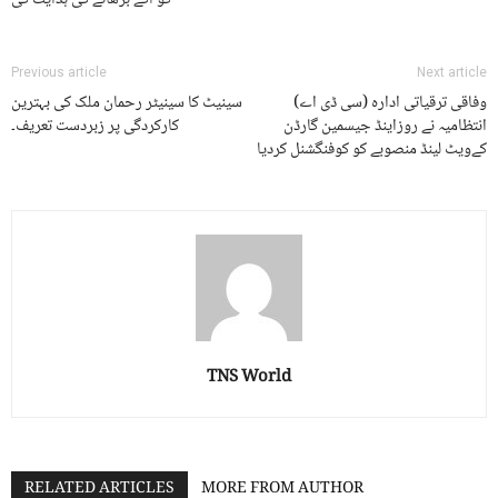
کو آگے بڑھانے کی ہدایت کی
Previous article
Next article
وفاقی ترقیاتی ادارہ (سی ڈی اے)
سینیٹ کا سینیٹر رحمان ملک کی بہترین
انتظامیہ نے روزاینڈ جیسمین گارڈن
کارکردگی پر زبردست تعریف۔
کےویٹ لینڈ منصوبے کو کوفنگشنل کردیا
TNS World
RELATED ARTICLES
MORE FROM AUTHOR