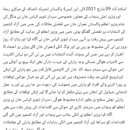
اسلام آباد 09 مارچ 2021 (ٹی این ایس): پاکستان تحریک انصاف کے مرکزی رہنما
اور وزیر اعلی پنجاب کے معاون خصوصی سردار تنویر الیاس خان نے منگل کی
شام وزیر اعظم پاکستان عمران خان سے تفصلی ملاقات کی جس میں آزاد کشمیر
کے انتخابات پر تفصلی گفتگو ہوئی جس میں وزیر اعظم کی ہدایت کے مطابق آزاد
کشمیر میں پیش رفت پر انہی سردار تنویر الیاس خان نے آگاہ کیا اور بتایا کہ روز
بروز پی ٹی آئی مضبوط ہو رہی ہے اور لوگ انکے (عمران خان )کے ویژن پر اعتماد کا
اظہار کر رہے ہیں جس کی بدولت آئندہ انتخابات میں پی ٹی آئی دو تہائی اکثریت
سے کامیاب ھوگی جسکی وجہ پارٹی کے عہدے داران بھی ایک پیچ پر آچُکے ہیں
اس حوالے سے سینٹر سیف اللہ خان کی کاوشیں قابل قدر ہیں جو پارٹی کی ترقی
اورترویج کیلئے ہمہ وقت مصروف ہیں اور پی ٹی آئی کے ہم خیال عوامی توقعات
پر پورا اترنے والے افراد کو پارٹی میں شمولیت کی دعوت دی جا رہی ہے اور یہ عمل
انتخابی شیڈول کے اعلان سے پہلے مکمل کر لیا جائے گا اور اپکی توقعات کے مطابق
پارٹی نچلی سطح پر بطور ادارہ مضبوط ھوگی ، سردار تنویر الیاس خان نے وزیر
اعظم کو پنجاب میں سرمایہ کاری کے حوالے سے اقتدامات کی پیش رفت سے بھی
آگاہ کیا وزیر اعظم نے انکی جانب سے پنجاب اور آزاد کشمیر میں کئے گئے
اقتدامات کو سراھا اور آزاد کشمیر مین انکی ہدایات کے مطابق پارٹی کے معاملات