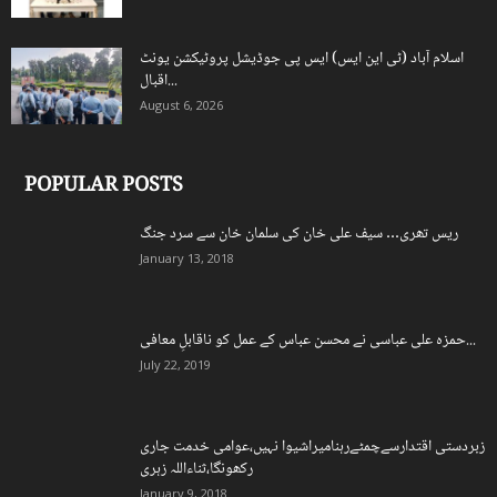
اسلام آباد (ٹی این ایس) ایس پی جوڈیشل پروٹیکشن یونٹ
اقبال...
August 6, 2026
POPULAR POSTS
ریس تھری… سیف علی خان کی سلمان خان سے سرد جنگ
January 13, 2018
حمزہ علی عباسی نے محسن عباس کے عمل کو ناقابلِ معافی...
July 22, 2019
زبردستی اقتدارسےچمٹےرہنامیراشیوا نہیں،عوامی خدمت جاری
رکھونگا،ثناءاللہ زہری
January 9, 2018