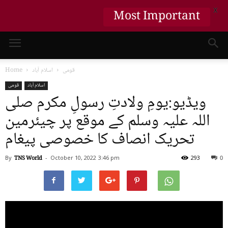
X
Most Important
قومی
اسلام آباد
Home
اسلام آباد
قومی
ویڈیو:یومِ ولادتِ رسولِ مکرم صلی
اللہ علیہ وسلم کے موقع پر چیئرمین
تحریک انصاف کا خصوصی پیغام
By
TNS World
-
October 10, 2022
3:46 pm
293
0
Video
Player