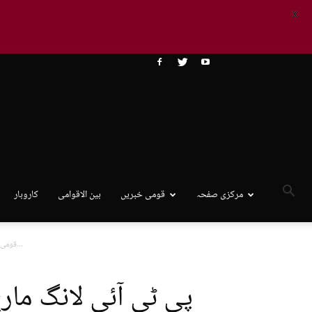
X
مرکزی صفحہ
قومی خبریں
بین الاقوامی
کاروبار
پی ٹی آئی لانگ مارچ، اسلام آباد کو کنٹینرز لگا کر بند...
قومی
پی ٹی آئی لانگ مارچ،