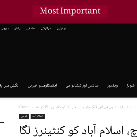
Most Important
چائینیز
سرائیکی
سندھی
پشتو
بلوچی
شوبز
ویڈیوز
سائنس اور ٹیکنالوجی
ایکسکلوسیو خبریں
انگلش میں پڑ
اسلام آباد
Home
اسلام آباد
قومی
 اسلام آباد کو کنٹینرز لگا