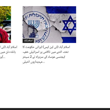
اسلام آباد
اسلام آباد (ٹی این ایس) ایرانی حکومت کا
اسلام آباد (ٹی 
تختہ الٹنے میں ناکامی پر اسرائیلی خفیہ
بانڈہ دلن می
ایجنسی موساد کے سربراہ نے 2 سینئر
آپریشن کے دوران پاک فوج کے افسر...
عہدیداروں انٹیلی...