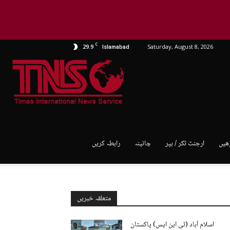
C
29.9
Saturday, August 8, 2026
Islamabad
TNS
World
ھیں
ارجنٹ ٹکر / بپر
چائینہ
رابطہ کریں
متعلقہ خبریں
اسلام آباد (ٹی این ایس) پاکستان