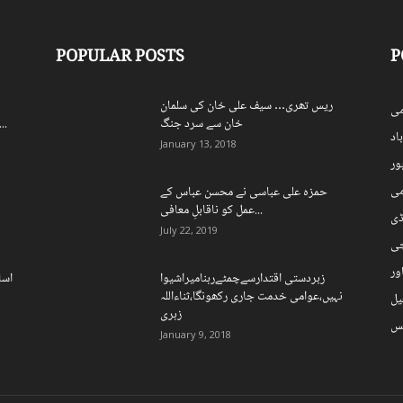
POPULAR POSTS
P
ریس تھری… سیف علی خان کی سلمان
ی
خان سے سرد جنگ
اسپورٹس بورڈ کے250 ریٹائرڈ ملازمی
اد
January 13, 2018
ہور
می
حمزہ علی عباسی نے محسن عباس کے
عمل کو ناقابلِ معافی...
ڈی
July 22, 2019
چی
ور
زبردستی اقتدارسےچمٹےرہنامیراشیوا
اسل
نہیں،عوامی خدمت جاری رکھونگا،ثناءاللہ
یل
زہری
نس
January 9, 2018