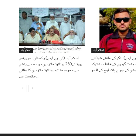
اسلام آباد
اسلام آباد
این ایس) ہنگو کے علاقے شینکئے
اسلام آباد (ٹی این ایس) پاکستان اسپورٹس
ں دہشت گردوں کے خلاف مشترکہ
بورڈ کے250 ریٹائرڈ ملازمین دو ماہ سے پنشن
سے محروم متاثرہ ریٹائرڈ ملازمین کا وفاقی
حکومت سے...