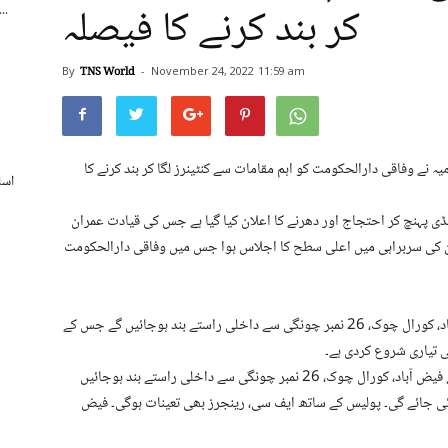
کر بند کرنے کا فیصلہ
اسپورٹس بورڈ کے250 ریٹائرڈ ملازمی
By
TNS World
-
November 24, 2022
11:59 am
یہ نے وفاقی دارالحکومت کو اہم مقامات سے کنٹینرز لگا کر بند کرنے کا
اسل
 پی ٹی آئی کی جانب سے 26 نومبر کو پنڈی پہنچ کر احتجاج اور دھرنے کا اعلان کیا گیا ہے جس کی قیادت عمران
ن کی سربراہی میں اعلی سطح کا اجلاس ہوا جس میں وفاقی دارالحکومت
اجلاس میں کیے گئے فیصلوں کے مطابق آج شام سے فیض آباد، کورال چوک، 26 نمبر چونگی سے داخلی راستے بند ہوجائیں گے جس کے
 تیاری شروع کردی ہے۔
ڈی آئی جی آپریشنز سہیل اختر چٹھہ نے بتایا کہ آج شام سے فیض آباد، کورال چوک، 26 نمبر چونگی سے داخلی راستے بند ہوجائیں
ہم داخلی راستوں پر 20 ہزار نفری لگائی جائے گی۔ پولیس کے ساتھ ایف سی، رینجرز بھی تعینات ہوگی۔ فیض