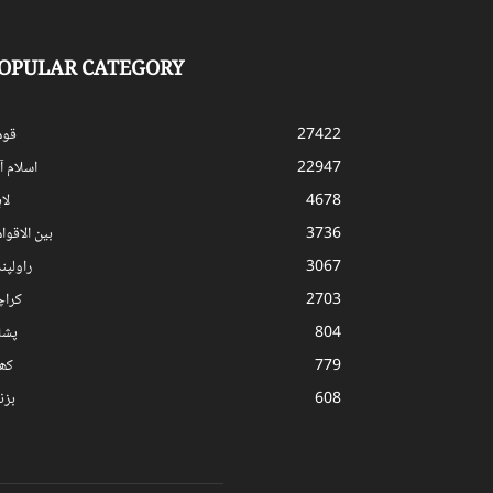
OPULAR CATEGORY
27422
قوم
22947
اسلام آب
4678
لا
3736
بین الاقوا
3067
راولپن
2703
کرا
804
پشا
779
کھ
608
بز