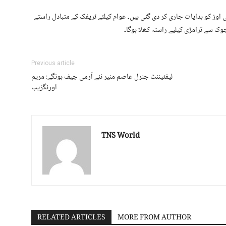
ی اوز کو ہدایات جاری کر دی گئی ہیں۔ عوام کیلئے ٹریفک کے متبادل راستے
چوک سے ترامڑی کیلیے راستہ کھلا ہوگا۔
Previous article
لیفٹیننٹ جنرل عاصم منیر نئے آرمی چیف ہونگے: مریم
اورنگزیب
TNS World
RELATED ARTICLES
MORE FROM AUTHOR