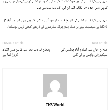
انہوں نے کہا کہ ان کی ہر حرکت ثابت کرے گی کہ یہ الیکشن کرانےکےحق میں نہیں،
کےپی میں جو وزیر لگائے گئے ان کی اکثریت سیاسی ہے۔
انہوں نے کہا کہ الیکشن کی تاریخ نہ دےکرجو آئین شکنی کر رہے ہیں، اس پر آرٹیکل
6 لگتا ہے، مینڈیٹ لینے پر ملک بہتر ہوگا، سازشوں کے ذریعے کبھی نہیں ہوسکتا۔
Previous article
Next article
عمران خان سے اسلام آباد پولیس کی
پٹھان نے دنیا بھر سے 2 دن میں 220
سیکیورٹی واپس لے لی گئی
کروڑ کما لیے
TNS World