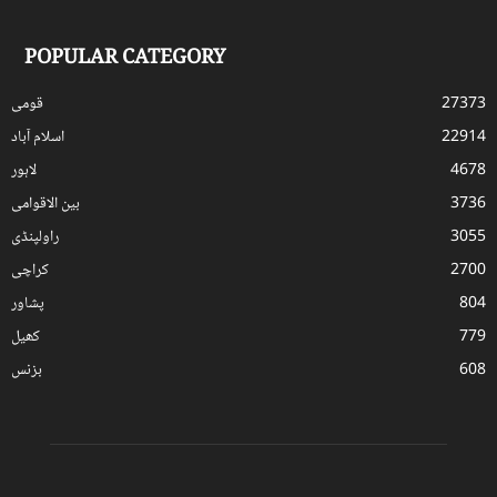
POPULAR CATEGORY
27373
قومی
22914
اسلام آباد
4678
لاہور
3736
بین الاقوامی
3055
راولپنڈی
2700
کراچی
804
پشاور
779
کھیل
608
بزنس