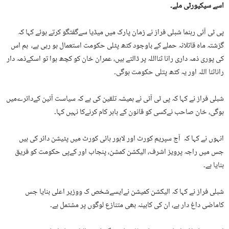
اسے سیکیورٹی ملے۔
پی ٹی آئی رہنما شبلی فراز نے زمان پارک میں میڈیا سےگفتگو کرتے ہوئے کہا کہ
گزشتہ ماہ قاتلانہ حملے کے باوجود کٹھ پٹلی حکومت استعمال ہو رہی ہے، ہم اس
کی پوری ذمہ داری رانا ثنااللہ پر ڈالتے ہیں، عمران خان کو کچھ ہوا تو اسکےذمہ دار
راناثنا اللہ اور یہ کٹھ پتلی حکومت ہوگی۔
شبلی فراز نے کہا کہ پی ٹی آئی نے ہمیشہ تلقین کی ہے کہ سیاست آئین کےدائرےمیں
ہوگی، خان صاحب نےکسی کو قانون کے باہر کام کرنےکا نہیں کہا۔
انہوں نے کہا کہ آج سپریم کورٹ اور لاہور ہائی کورٹ میں پٹیشن دائر کی ہیں
جس میں راجہ پرویز اشرف، الیکشن کمشن، پنجاب اور کےپی حکومت کو فریق
بنایا ہے۔
شبلی فراز نے کہا کہ الیکشن کمیشن نےایسےشخص ک ووزیر اعلی بنایا جس
کاماضی داغ دار ہے، ان کی کابینہ بھی متنازع لوگوں پر مشتمل ہے۔