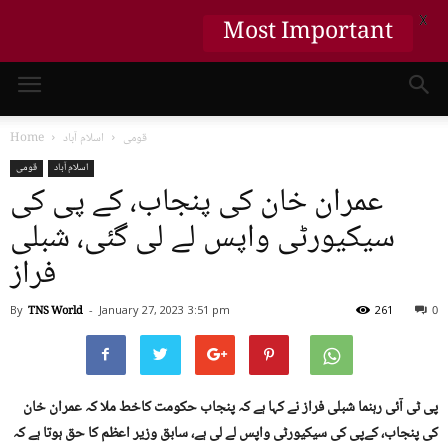
X
Most Important
قومی
اسلام آباد
Home
اسلام آباد
قومی
عمران خان کی پنجاب، کے پی کی
سیکیورٹی واپس لے لی گئی، شبلی
فراز
By
TNS World
-
January 27, 2023
3:51 pm
261
0
پی ٹی آئی رہنما شبلی فراز نے کہا ہے کہ پنجاب حکومت کاخط ملا کہ عمران خان
کی پنجاب، کےپی کی سیکیورٹی واپس لے لی ہے، سابق وزیر اعظم کا حق ہوتا ہے کہ