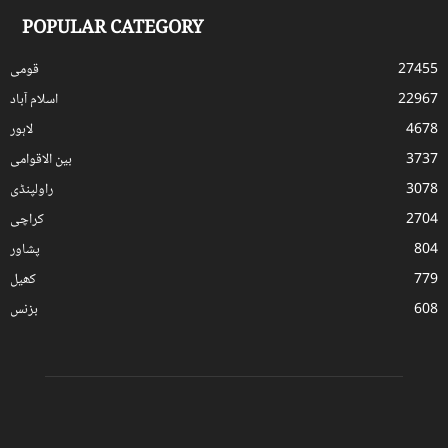
POPULAR CATEGORY
27455
قومی
22967
اسلام آباد
4678
لاہور
3737
بین الاقوامی
3078
راولپنڈی
2704
کراچی
804
پشاور
779
کھیل
608
بزنس