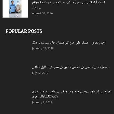
اسلام آباد (ٹی این ایس) سنگین جرائم میں ملوث 12جرائم
پیشہ...
August 10, 2026
POPULAR POSTS
ریس تھری… سیف علی خان کی سلمان خان سے سرد جنگ
January 13, 2018
حمزہ علی عباسی نے محسن عباس کے عمل کو ناقابلِ معافی...
July 22, 2019
زبردستی اقتدارسےچمٹےرہنامیراشیوا نہیں،عوامی خدمت جاری
رکھونگا،ثناءاللہ زہری
January 9, 2018