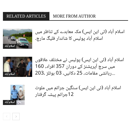
RELATED ARTICLES
MORE FROM AUTHOR
اسلام آباد (ٹی این ایس) مکہ معاہدے کے تناظر میں
اسلام آباد پولیس کا شاندار فلیگ مارچ۔
اسلام آباد
اسلام آباد (ٹی این ایس) پولیس نے مختلف علاقوں
میں سرچ آپریشنز کے دوران 357 افراد، 160
رہائشی مقامات، 25 دکانیں، 03 ہوٹلز ،203...
اسلام آباد
اسلام آباد (ٹی این ایس) سنگین جرائم میں ملوث
12جرائم پیشہ گرفتار
اسلام آباد