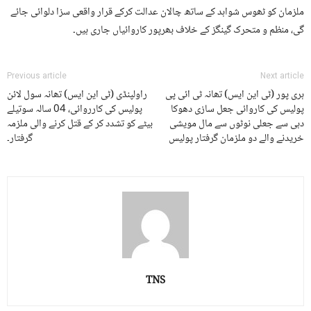
ملزمان کو ٹھوس شواہد کے ساتھ چالان عدالت کرکے قرار واقعی سزا دلوائی جائے
گی، منظم و متحرک گینگز کے خلاف بھرپور کاروائیاں جاری ہیں۔
Previous article
Next article
ہری پور (ٹی این ایس) تھانہ ٹی ائی پی
راولپنڈی (ٹی این ایس) تھانہ سول لائن
پولیس کی کاروائی جعل سازی دھوکا
پولیس کی کارروائی، 04 سالہ سوتیلے
دہی سے جعلی نوٹوں سے مال مویشی
بیٹے کو تشدد کر کے قتل کرنے والی ملزمہ
خریدنے والے دو ملزمان گرفتار پولیس
گرفتار۔
TNS