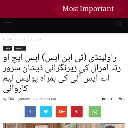
X
Most Important
قومی
راولپنڈی
Home
راولپنڈی
قومی
راولپنڈی (ٹی این ایس) ایس ایچ او
رتہ امرال کی زیرنگرانی ذیشان سرور
اے ایس آئی کی ہمراہ پولیس ٹیم
کاروائی
By
TNS
-
January 14, 2025
8:34 pm
191
0