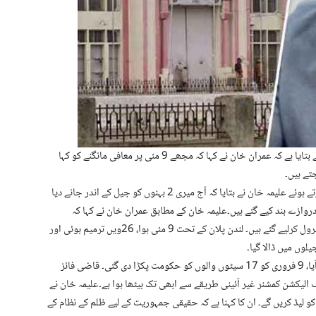
راولپنڈی (ٹی این ایس) بانی پی ٹی آئی کی بہن علیمہ خان نے بتایا ہے کہ عمران خان نے کہا کہ مجھے 9 مئی پر معافی مانگنے کو کہا
تے ہیں۔
اڈیالہ جیل کے باہر دونوں بہنوں کے ساتھ میڈیا سے گفتگو کرتے ہوئے علیمہ خان نے بتایا کہ آج میری 2 بہنوں کو جیل کے اندر جانے دیا
ے دروازے بند کیے گئے ہیں۔علیمہ خان کے مطابق عمران خان نے کہا کہ
سمبڑیال میں کھل کر دھاندلی ہوئی ہے۔ انصاف کے ادارے کنٹرول کرلیے گئے ہیں۔ لندن پلان کے تحت 9 مئی ہوا، 26ویں ترمیم ہوئی اور
انہوں نے بتایا کہ بانی نے کہا کہ 8 فروری کی شام کو انقلاب آیا، 9 فروری کو 17 سیٹوں والوں کو حکومت پکڑا دی گئی۔ قاضی فائز
نصوبہ بنا۔ چیف الیکشن کمشنر غیر آئینی طریقے سے ابھی تک بیٹھا ہوا ہے۔علیمہ خان نے
 لیڈ کریں گے۔ ان کا کہنا ہے کہ حقیقی جمہوریت کے لیے ظلم کے نظام کے