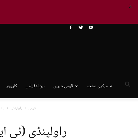
X
مرکزی صفحہ
قومی خبریں
بین الاقوامی
کاروبار
راولپنڈی (ٹی این ایس) کہتے ہیں 9مئی پر معافی مانگیں، دباو بڑھتا...
قومی
راولپنڈی