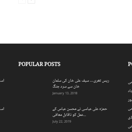
POPULAR POSTS
P
ریس تھری… سیف علی خان کی سلمان
اسل
ی
خان سے سرد جنگ
اد
January 13, 2018
ہور
می
حمزہ علی عباسی نے محسن عباس کے
اسل
عمل کو ناقابلِ معافی...
ڈی
July 22, 2019
چی