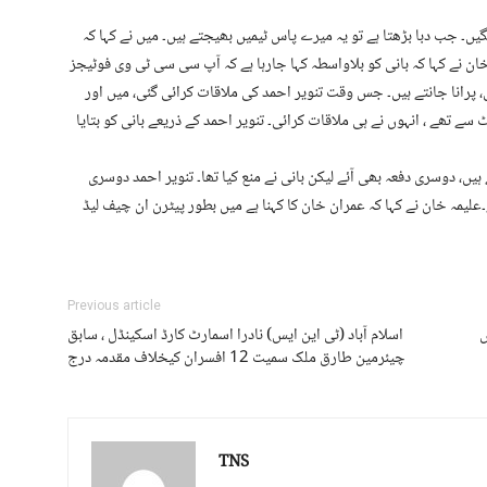
ف کہتے ہیں 9 مئی پر معافی مانگیں۔ جب دبا بڑھتا ہے تو یہ میرے پاس ٹیمیں بھیجتے ہیں۔ میں نے کہا کہ
ن نے کہا کہ بانی کو بلاواسطہ کہا جارہا ہے کہ آپ سی سی ٹی وی فوٹیجز
یں، پرانا جانتے ہیں۔ جس وقت تنویر احمد کی ملاقات کرائی گئی، میں اور
سے تھے ، انہوں نے ہی ملاقات کرائی۔ تنویر احمد کے ذریعے بانی کو بتایا
ہیں، دوسری دفعہ بھی آئے لیکن بانی نے منع کیا تھا۔ تنویر احمد دوسری
علیمہ خان نے کہا کہ عمران خان کا کہنا ہے میں بطور پیٹرن ان چیف لیڈ
Previous article
ں
اسلام آباد (ٹی این ایس) نادرا اسمارٹ کارڈ اسکینڈل ، سابق
چیئرمین طارق ملک سمیت 12 افسران کیخلاف مقدمہ درج
TNS