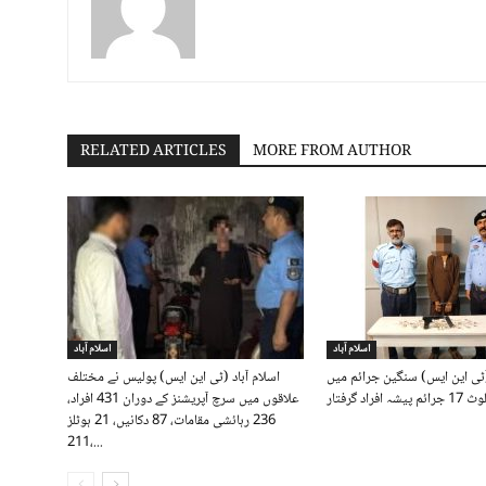
RELATED ARTICLES
MORE FROM AUTHOR
اسلام آباد
اسلام آباد
(ٹی این ایس) سنگین جرائم میں
اسلام آباد (ٹی این ایس) پولیس نے مختلف
جرائم پیشہ افراد گرفتار
علاقوں میں سرچ آپریشنز کے دوران 431 افراد،
236 رہائشی مقامات، 87 دکانیں، 21 ہوٹلز
،211...