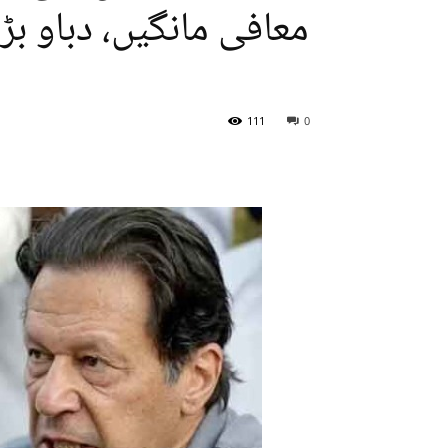
معافی مانگیں، دباو بڑ
111
0