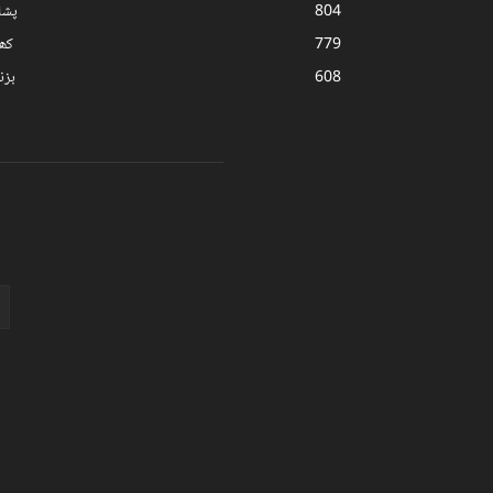
804
پشا
779
کھ
608
بز