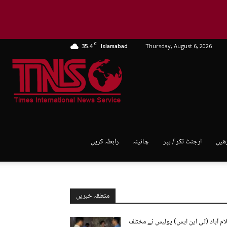
C
35.4
Thursday, August 6, 2026
Islamabad
TNS
World
ھیں
ارجنٹ ٹکر / بپر
چائینہ
رابطہ کریں
متعلقہ خبریں
ام آباد (ٹی این ایس) پولیس نے مختلف