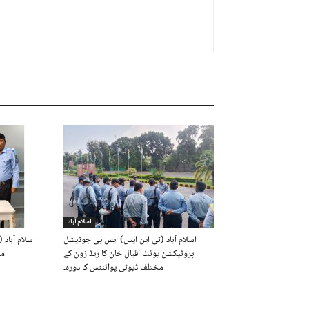
اسلام آباد
اسلام آباد (ٹی این ایس) ایس پی جوڈیشل
اسلام آباد 
پروٹیکشن یونٹ اقبال خان کا ریڈ زون کے
ملوث 17 
مختلف ڈیوٹی پوائنٹس کا دورہ۔