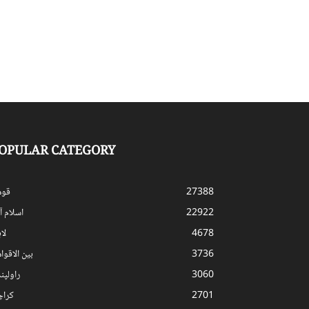
OPULAR CATEGORY
27388
قوم
22922
اسلام آب
4678
لا
3736
بین الاقوا
3060
راولپن
2701
کرا