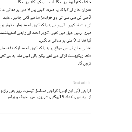
خلاف کھڑا ہونا پڑے گا۔ اب سب کو نکلنا پڑے گا۔
عمران خان نے کہا کہ یہ صر
9مئی کی سی سی ٹی وی فوٹیجز سامنے لائی جائیں۔ علیمہ خا
کی بات نہ کریں۔ انہوں نے بتایا کہ تنویر احمد ہمارے ڈونر ہ
میری بہنیں جیل میں تھیں۔ تنویر احمد کے رابطے اسٹیبلشمنٹ 
گیا تھا کہ 9 مئی پر معافی مانگیں۔
عظمی خان نے اس موقع پر بتایا کہ تنویر احمد ایک دفعہ ملے 
دفعہ ریکویسٹ کرکے ملے تھے لیکن بانی نہیں ملنا چاہتے تھے۔
کروں گا۔
Next article
کراچی (ٹی این ایس) کراچی مسلسل تیسرے روز بھی زلزلو
کی زد میں، تعداد 19ہوگئی، شہریوں میں خوف و ہراس