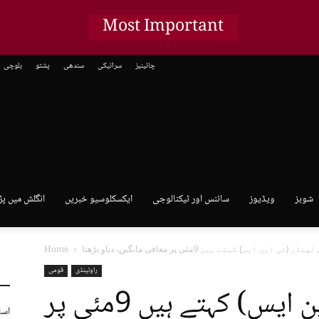
Most Important
چائینیز
سرائیکی
سندھی
پشتو
بلوچی
شوبز
ویڈیوز
سائنس اور ٹیکنالوجی
ایکسکلوسیو خبریں
انگلش میں پڑ
Home
راولپنڈی
قومی
راولپنڈی (ٹی این ایس) کہتے ہیں 9مئی پر
اسل