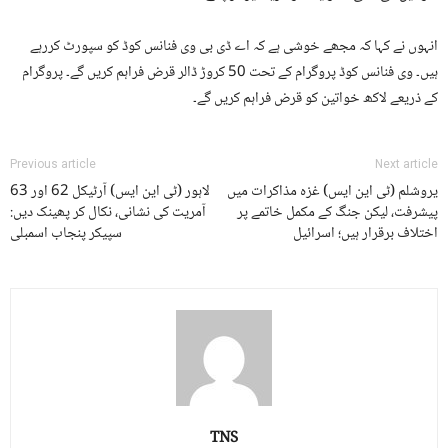
انہوں نے کہا کہ مجھے خوشی ہے کہ اے ڈی بی وی فنانس کوڈ کو سپورٹ کررہے
ہیں۔ وی فنانس کوڈ پروگرام کے تحت 50 کروڑ ڈالر قرض فراہم کریں گے۔ پروگرام
کے ذریعے لاکھ خواتین کو قرض فراہم کریں گے۔
Previous article
Next article
یروشلم (ٹی این ایس) غزہ مذاکرات میں
لاہور (ٹی این ایس) آرٹیکل 62 اور 63
پیشرفت، لیکن جنگ کے مکمل خاتمے پر
آمریت کی نشانی، نکال کر پھینک دیں:
اختلاف برقرار ہیں؛ اسرائیل
سپیکر پنجاب اسمبلی
TNS