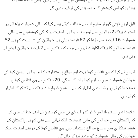
لے کر جائیں گے۔ 20 بینک اس کوشش میں شامل ہوئے ہیں۔ باقی ماندہ اسٹیک
ہولڈرز کو اس کوشش کا حصہ بننے کی ترغیب دیں گے۔
قبل ازیں ڈپٹی گورنر سلیم اللہ نے خطاب کرتے ہوئے کہا کہ مالی شمولیت بڑھانے پر
اسٹیٹ بینک 2 دہائیوں سے توجہ دے رہا ہے۔ اسٹیٹ بینک کی کوششوں سے مالی
شمولیت 16 فیصد سے بڑھا کر 67 فیصد ہوئی ہے۔ خواتین کی شمولیت کم ہے، 52
فیصد خواتین کا بینک اکاؤنٹ نہیں ہے جب کہ بینکوں سے 2 فیصد خواتین قرض لے
رہی ہیں۔
انہوں نے کہا کہ وی فنانس کوڈ بہت اہم موقع پر متعارف کیا جارہا ہے۔ ویمن کوڈ کی
خواتین شمولیت میں یہ اہم کردار ادا کرے گی۔ 20 بینکوں نے وی فنانس کوڈ پر
دستخط کرنے پر رضا مندی اظہار کیا ہے۔ ایشین ڈیولپمنٹ بینک سے تشکر کا اظہار
کرتے ہیں۔
علاوہ ازیں سینئر فنانس ڈائریکٹر اے ڈی بی مس کرسٹین نے اپنے خطاب میں کہا
کہ پاکستان میں خواتین کی مالی شمولیت ایک تہائی سے بھی کم ہے۔ پاکستان کے
شعبہ بینکاری میں وسیع مواقع دستیاب ہیں۔ وی فنانس کوڈ کے ذریعے اسٹیٹ بینک
خواتین کی مالی شمولیت کو مزید تیز کر پائے گا۔