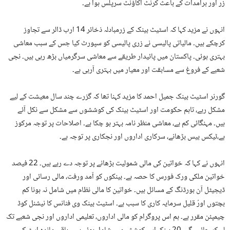
زر اور برآمدات کے باعث کرنٹ اکاؤنٹ سرپلس ہوا ہے۔
انہوں نے مزید کہا کہ اسٹیٹ بینک کے زرمبادلہ ذخائر 14 ارب ڈالر سے تجاوز
کرچکے ہیں۔ مالیاتی پالیسی نے زری پالیسی کو سپورٹ کیا جس کے سبب معاشی
بہتری ہوئی۔ پاکستان میں پائیدار طریقے سے معاشی سرگرمیاں بڑھ رہی ہیں۔ نجی
شعبے کے فروغ سے مسابقت اور معیار میں بہتری آرہی ہے۔
گورنر اسٹیٹ بینک جمیل احمد کا مزید کہنا تھا کہ گزرے چند سال معیشت کے لیے
مشکل رہے، تاہم حکومت اور اسٹیٹ بینک کی کوششوں سے مشکل سے نکل آئے
ہیں۔ مہنگائی کم ہے، معاشی منظر نامہ بہتر ہو چکا ہے۔ اصلاحات پر توجہ مرکوز
ہے،ٹیکس بیس بڑھانے، سرکاری اداروں اور نجکاری پر توجہ ہے۔
انہوں نے کہا کہ خواتین کی مالی شمولیت بڑھانے پر توجہ دے رہے ہیں۔ 22 فیصد
خواتین ملکی ورک فورس کا حصہ ہے۔ بینکوں کو آمد ورفت، مالی رسائی اور
ڈیجیٹل آن بورڈنگ کے مسائل ہیں۔ خواتین کا مالی نظام میں شامل نہ ہونا کم
بچتوں اورُ قلیل سرمایہ کاری کا سبب ہے۔ اسٹیٹ بینک وی فنانس کا نیشنل کوڈ
چیمپئن مقرر ہے۔ ہم اس پروگرام کو مالی اداروں، تعلیمی اداروں اور نجی شعبے تک