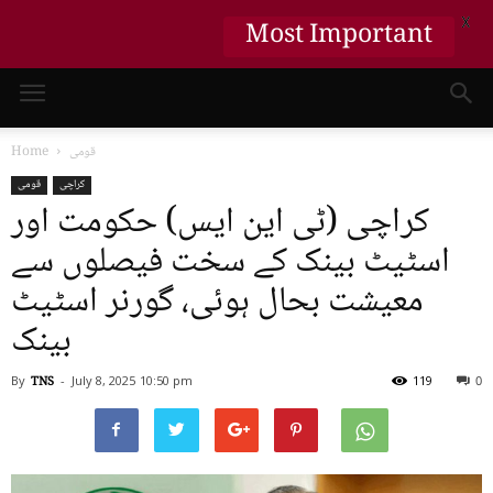
X
Most Important
قومی
Home
کراچی
قومی
کراچی (ٹی این ایس) حکومت اور
اسٹیٹ بینک کے سخت فیصلوں سے
معیشت بحال ہوئی، گورنر اسٹیٹ
بینک
By
TNS
-
July 8, 2025
10:50 pm
119
0