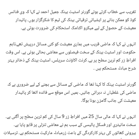
تقریب سے خطاب کرتے ہوئے گورنر اسٹیٹ بینک جمیل احمد نے کہا کہ وی فنانس
کوڈ کو ممکن بنانے پر ایشیائی ترقیاتی بینک کی ٹیم کا شکرگزار ہوں۔ پائیدار
معیشت کے حصول کے لیے میکرو اکنامک استحکام کی ضرورت ہوتی ہے۔
انہوں نے کہا کہ ماضی قریب میں ہماری معیشت کو کئی مسائل درپیش تھے،تاہم
حکومت اور اسٹیٹ بینک کے سخت فیصلوں سے معاشی بحالی ہوئی ہے۔ اس وقت
افراطِ زر کم ترین سطح پر ہے، کرنٹ اکاؤنٹ سرپلس، اسٹیٹ بینک کے ذخائر بہتر
شرح مبادلہ مستحکم ہیں ۔
گورنر اسٹیٹ بینک کا کہنا تھا کہ ماضی کے مسائل سے بچنے کے لیے ضروری ہے کہ
ماضی کی غلطیاں نہ دہرائی جائیں۔ ہمیں اس موقع سے فائدہ اٹھا کر پائیدار
معیشت کی جانب گامزن ہونا ہوگا۔
انہوں نے کہا کہ مالی سال 25 میں افراطِ زر 9 سال کی کم ترین سطح پر آگئی ہے۔
سخت مانیٹری اور فسکل پالیسی کے سبب ہم نے معاشی تنزلی پر قابو پایا ہے۔
بیرونی کھاتوں کی بہتر کارکردگی کے باعث زرمبادلہ مارکیٹ مستحکم ہے۔ ترسیلاتِ