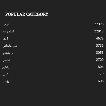
POPULAR CATEGORY
27370
قومی
22913
اسلام آباد
4678
لاہور
3736
بین الاقوامی
3053
راولپنڈی
2700
کراچی
804
پشاور
779
کھیل
608
بزنس