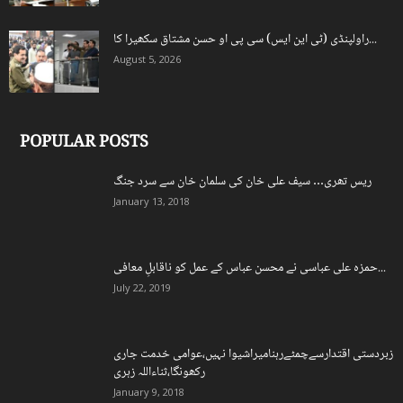
راولپنڈی (ٹی این ایس) سی پی او حسن مشتاق سکھیرا کا...
August 5, 2026
POPULAR POSTS
ریس تھری… سیف علی خان کی سلمان خان سے سرد جنگ
January 13, 2018
حمزہ علی عباسی نے محسن عباس کے عمل کو ناقابلِ معافی...
July 22, 2019
زبردستی اقتدارسےچمٹےرہنامیراشیوا نہیں،عوامی خدمت جاری
رکھونگا،ثناءاللہ زہری
January 9, 2018