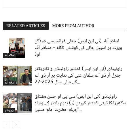
RELATED ARTICLES
MORE FROM AUTHOR
اسلام آباد (ٹی این ایس) جعلی فرانسیسی شینگن
ویزے پر اسپین جانے کی کوشش ناکام – مسافر آف
لوڈ
اسلام آباد
راولپنڈی (ٹی این ایس) کمشنر راولپنڈی و ڈائریکٹر
جنرل آر ڈی اے سلمان غنی کی ہدایت پر آر ڈی اے
کے مالی سال 2026-27...
اسلام آباد
راولپنڈی (ٹی این ایس) سی پی او حسن مشتاق
سکھیرا کا ڈپٹی کمشنر کیپٹن (ر) ندیم ناصر کے ہمراہ
چہلم حضرت امام حسین ؓ...
راولپنڈی