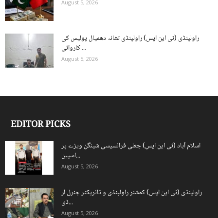
August 5, 2026
راولپنڈی (ٹی این ایس) راولپنڈی تھانہ دھمیال پولیس کی
کاروائی ...
August 5, 2026
EDITOR PICKS
اسلام آباد (ٹی این ایس) جعلی فرانسیسی شینگن ویزے پر
اسپین...
August 5, 2026
راولپنڈی (ٹی این ایس) کمشنر راولپنڈی و ڈائریکٹر جنرل آر
ڈی...
August 5, 2026