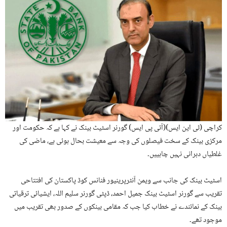
کراچی (ٹی این ایس)(آئی پی ایس) گورنر اسٹیٹ بینک نے کہا ہے کہ حکومت اور
مرکزی بینک کے سخت فیصلوں کی وجہ سے معیشت بحال ہوئی ہے، ماضی کی
غلطیاں دہرانی نہیں چاہییں۔
اسٹیٹ بینک کی جانب سے ویمن آنٹرپرینیور فنانس کوڈ پاکستان کی افتتاحی
تقریب سے گورنر اسٹیٹ بینک جمیل احمد، ڈپٹی گورنر سلیم اللہ، ایشیائی ترقیاتی
بینک کے نمائندے نے خطاب کیا جب کہ مقامی بینکوں کے صدور بھی تقریب میں
موجود تھے۔