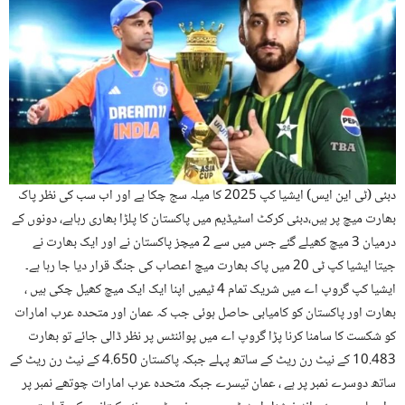
دبئی (ٹی این ایس) ایشیا کپ 2025 کا میلہ سج چکا ہے اور اب سب کی نظر پاک
بھارت میچ پر ہیں،دبئی کرکٹ اسٹیڈیم میں پاکستان کا پلڑا بھاری رہاہے، دونوں کے
درمیان 3 میچ کھیلے گئے جس میں سے 2 میچز پاکستان نے اور ایک بھارت نے
جیتا ایشیا کپ ٹی 20 میں پاک بھارت میچ اعصاب کی جنگ قرار دیا جا رہا ہے۔
ایشیا کپ گروپ اے میں شریک تمام 4 ٹیمیں اپنا ایک ایک میچ کھیل چکی ہیں ،
بھارت اور پاکستان کو کامیابی حاصل ہوئی جب کہ عمان اور متحدہ عرب امارات
کو شکست کا سامنا کرنا پڑا گروپ اے میں پوائنٹس پر نظر ڈالی جائے تو بھارت
10.483 کے نیٹ رن ریٹ کے ساتھ پہلے جبکہ پاکستان 4.650 کے نیٹ رن ریٹ کے
ساتھ دوسرے نمبر پر ہے ، عمان تیسرے جبکہ متحدہ عرب امارات چوتھے نمبر پر