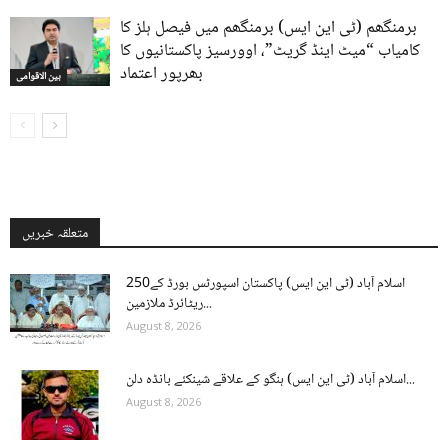
برمنگھم (ٹی این ایس) برمنگھم میں فیصل ہلز کا
کامیاب “میٹ اینڈ گریٹ”، اوورسیز پاکستانیوں کا
بھرپور اعتماد
بین الاقوامی
متعلقہ خبریں
اسلام آباد (ٹی این ایس) پاکستان اسپورٹس بورڈ کے250
ریٹائرڈ ملازمین...
August 8, 2026
اسلام آباد (ٹی این ایس) ہنگو کے علاقے شینکئے بانڈہ دلن...
August 8, 2026