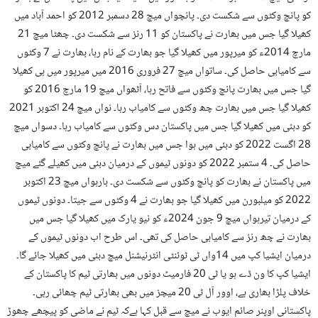
کو پانچ وکٹوں سے شکست دی۔ پانچواں میچ 28 دسمبر 2012 کو احمد آباد میں
کھیلا گیا جس میں بھارت نے پاکستان کو 11 رنز سے شکست دی۔ چھٹا میچ 21
مارچ 2014ء کو میرپور میں کھیلا گیا جو بھارت کے نام رہا، بھارت نے 7 وکٹوں
سے کامیابی حاصل کی۔ ساتواں میچ 27 فروری 2016 میں میرپور میں ہی کھیلا
گیا جس میں بھارت پانچ وکٹوں سے فاتح رہا، آٹھواں میچ 19 مارچ 2016 کو
کھیلا گیا جس میں بھارت چھ وکٹوں سے کامیاب رہا۔ نواں میچ 24 اکتوبر 2021
کو دبئی میں کھیلا گیا جس میں پاکستان دس وکٹوں سے کامیاب رہا۔ دسواں میچ
28 اگست 2022 کو دبئی میں ہوا جس میں بھارت نے پانچ وکٹوں سے کامیابی
حاصل کی۔ 4 ستمبر 2022 کو دونوں ٹیموں کے درمیان دبئی میں کھیلے گئے میچ
میں پاکستان نے بھارت کو پانچ وکٹوں سے شکست دی۔ بارہواں میچ 23 اکتوبر
2022 کو میلبورن میں کھیلا گیا جو بھارت نے 4 وکٹوں سے جیتا۔ دونوں ٹیموں
کے درمیان تیرہواں میچ 9 جون 2024ء کو نیو یارک میں کھیلا گیا جس میں
بھارت نے چھ رنز سے کامیابی حاصل کی تھی۔ اس طرح اب دونوں ٹیموں کے
درمیان ایشیا کپ میں 14واں ٹی ٹوئنٹی انٹرنیشنل میچ دبئی میں کھیلا جائے گا۔
ایشیا کپ کا ون ڈے ہو یا ٹی 20 فارمیٹ دونوں میں بھارتی ٹیم کا پاکستان کے
خلاف پلڑا بھاری ہے، اوور آل ٹی 20 میچز میں بھی بھارتی ٹیم چھائی رہی۔
پاکستانی اوپنر صائم ایوب نے میچ سے قبل کہا ہےکہ ٹیم نے ماضی کو پیچھے چھوڑ