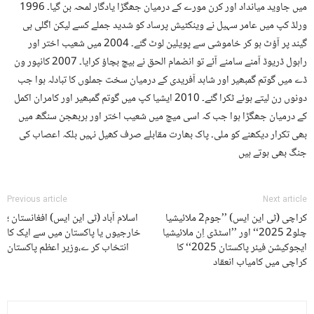
میں جاوید میانداد اور کرن مورے کے درمیان جھگڑا یادگار لمحہ بن گیا۔ 1996
ورلڈ کپ میں عامر سہیل نے وینکٹیش پرساد کو شدید جملے کسے لیکن اگلی ہی
گیند پر آؤٹ ہو کر خاموشی سے پویلین لوٹ گئے۔ 2004 میں شعیب اختر اور
راہول ڈریوڈ آمنے سامنے آئے تو انضمام الحق نے بیچ بچاؤ کرایا۔ 2007 کانپور ون
ڈے میں گوتم گمبھیر اور شاہد آفریدی کے درمیان سخت جملوں کا تبادلہ ہوا جب
دونوں رن لیتے ہوئے ٹکرا گئے۔ 2010 ایشیا کپ میں گوتم گمبھیر اور کامران اکمل
کے درمیان جھگڑا ہوا جب کہ اسی میچ میں شعیب اختر اور ہربھجن سنگھ میں
بھی تکرار دیکھنے کو ملی۔ پاک بھارت مقابلے صرف کھیل نہیں بلکہ اعصاب کی
جنگ بھی ہوتے ہیں
Previous article
Next article
کراچی (ٹی این ایس) ’’جوم2 ملائیشیا
اسلام آباد (ٹی این ایس) افغانستان ؛
چلو2 2025‘‘ اور ’’اسٹڈی اِن ملائیشیا
خارجیوں یا پاکستان میں سے ایک کا
ایجوکیشن فیئر پاکستان 2025‘‘ کا
انتخاب کر ے،وزیر اعظم پاکستان
کراچی میں کامیاب انعقاد