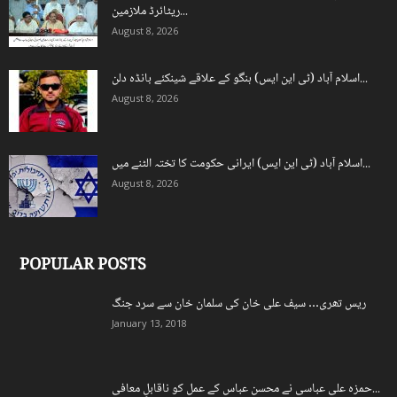
ریٹائرڈ ملازمین...
August 8, 2026
اسلام آباد (ٹی این ایس) ہنگو کے علاقے شینکئے بانڈہ دلن...
August 8, 2026
اسلام آباد (ٹی این ایس) ایرانی حکومت کا تختہ الٹنے میں...
August 8, 2026
POPULAR POSTS
ریس تھری… سیف علی خان کی سلمان خان سے سرد جنگ
January 13, 2018
حمزہ علی عباسی نے محسن عباس کے عمل کو ناقابلِ معافی...