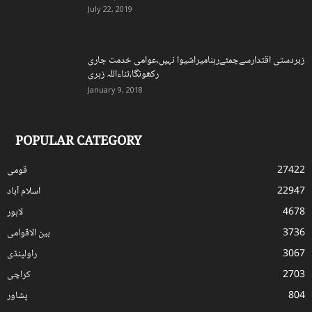
July 22, 2019
زبردستی اقتدارسےچمٹےرہنامیراشیوا نہیں،عوامی خدمت جاری
رکھونگا،ثناءاللہ زہری
January 9, 2018
POPULAR CATEGORY
27422
قومی
22947
اسلام آباد
4678
لاہور
3736
بین الاقوامی
3067
راولپنڈی
2703
کراچی
804
پشاور