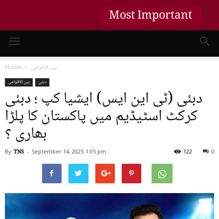
X
Most Important
بین الاقوامی
Home
دبئی
بین الاقوامی
دبئی (ٹی این ایس) ایشیا کپ ؛ دبئی
کرکٹ اسٹیڈیم میں پاکستان کا پلڑا
بھاری ؟
By
TNS
-
September 14, 2025
1:05 pm
122
0