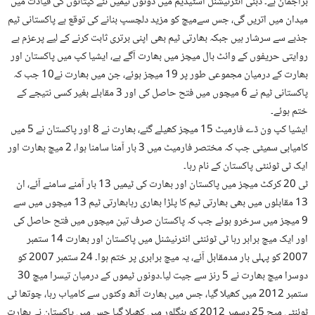
براجمان ہے۔ دبئی انٹرنیشنل اسٹیڈیم میں دونوں ٹیمیں نئے کپتانوں کی قیادت میں
میدان میں اتریں گی، جس سےمیچ کو مزید دلچسپ بنانے کی توقع ہے پاکستانی ٹیم
جذبے سے سرشار ہیں جبکہ بھارتی ٹیم بھی اپنی برتری ثابت کرنے کے لیے پرعزم ہے
روایتی حریفوں کے وائٹ بال میچز میں بھارت آگے ہے، ایشیا کپ میں پاکستان اور
بھارت کے درمیان مجموعی طور پر 19 میچز ہوئے، جن میں بھارت نے10 جب کہ
پاکستانی ٹیم نے 6 میچوں میں فتح حاصل کی اور 3 مقابلے بغیر کسی نتیجے کے
ختم ہوئے۔
ایشیا کپ ون ڈے فارمیٹ 15 میچز کھیلے گئے، بھارت نے 8 اور پاکستان نے 5 میں
کامیابی سمیٹی جب کہ مختصر فارمیٹ میں 3 بار آمنا سامنا ہوا، 2 میچ بھارت اور
ایک ٹی ٹوئنٹی پاکستان کے نام رہا۔
ٹی 20 کرکٹ میچز میں پاکستان اور بھارت کی ٹیمیں 13 بار آمنے سامنے آئے، ان
13 مقابلوں میں بھی بھارتی ٹیم کا پلڑا بھاری رہابھارتی ٹیم 13 میچوں میں سے
9 میچز میں سرخرو ہوئے جب کہ پاکستان صرف تین میچوں میں فتح حاصل کی
اور ایک میچ برابر رہا ٹی ٹوئنٹی انٹرنیشنل میں پاکستان اور بھارت 14 ستمبر
2007 کو پہلی بار مدمقابل آئے، یہ میچ برابری پر ختم ہوا۔ 24 ستمبر 2007 کو
دوسرا میچ بھارت نے 5 رنز سے جیت لیا۔دونوں ٹیموں کے درمیان تیسرا میچ 30
ستمبر 2012 میں کھیلا گیا، جس میں بھارت آٹھ وکٹوں سے کامیاب رہا، چوتھا ٹی
ٹوئنٹی میچ 25 دسمبر 2012 کو بنگلور میں کھیلا گیا جس میں پاکستان نے بھارت