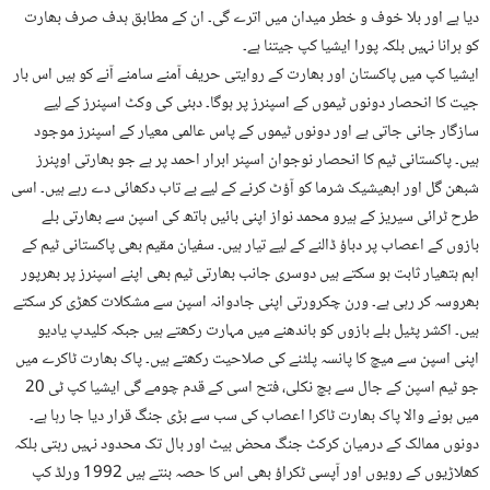
دیا ہے اور بلا خوف و خطر میدان میں اترے گی۔ ان کے مطابق ہدف صرف بھارت
کو ہرانا نہیں بلکہ پورا ایشیا کپ جیتنا ہے۔
ایشیا کپ میں پاکستان اور بھارت کے روایتی حریف آمنے سامنے آنے کو ہیں اس بار
جیت کا انحصار دونوں ٹیموں کے اسپنرز پر ہوگا۔ دبئی کی وکٹ اسپنرز کے لیے
سازگار جانی جاتی ہے اور دونوں ٹیموں کے پاس عالمی معیار کے اسپنرز موجود
ہیں۔ پاکستانی ٹیم کا انحصار نوجوان اسپنر ابرار احمد پر ہے جو بھارتی اوپنرز
شبھن گل اور ابھیشیک شرما کو آؤٹ کرنے کے لیے بے تاب دکھائی دے رہے ہیں۔ اسی
طرح ٹرائی سیریز کے ہیرو محمد نواز اپنی بائیں ہاتھ کی اسپن سے بھارتی بلے
بازوں کے اعصاب پر دباؤ ڈالنے کے لیے تیار ہیں۔ سفیان مقیم بھی پاکستانی ٹیم کے
اہم ہتھیار ثابت ہو سکتے ہیں دوسری جانب بھارتی ٹیم بھی اپنے اسپنرز پر بھرپور
بھروسہ کر رہی ہے۔ ورن چکرورتی اپنی جادوانہ اسپن سے مشکلات کھڑی کر سکتے
ہیں۔ اکشر پٹیل بلے بازوں کو باندھنے میں مہارت رکھتے ہیں جبکہ کلیدپ یادیو
اپنی اسپن سے میچ کا پانسہ پلٹنے کی صلاحیت رکھتے ہیں۔ پاک بھارت ٹاکرے میں
جو ٹیم اسپن کے جال سے بچ نکلی، فتح اسی کے قدم چومے گی ایشیا کپ ٹی 20
میں ہونے والا پاک بھارت ٹاکرا اعصاب کی سب سے بڑی جنگ قرار دیا جا رہا ہے۔
دونوں ممالک کے درمیان کرکٹ جنگ محض بیٹ اور بال تک محدود نہیں رہتی بلکہ
کھلاڑیوں کے رویوں اور آپسی ٹکراؤ بھی اس کا حصہ بنتے ہیں 1992 ورلڈ کپ