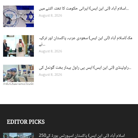
اسلام آباد (ٹی این ایس) ایرانی حکومت کا تختہ الٹنے میں...
August 8, 2026
مکہ/اسلام آباد (ٹی این ایس) سعودی عرب، پاکستان اور ترکیہ
نے...
August 8, 2026
راولپنڈی (ٹی این ایس) ایس پی راول بیدار بخت گوندل کی...
August 8, 2026
EDITOR PICKS
اسلام آباد (ٹی این ایس) پاکستان اسپورٹس بورڈ کے250