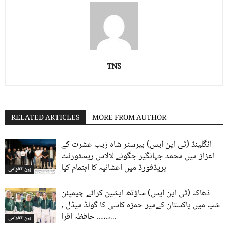
TNS
RELATED ARTICLES
MORE FROM AUTHOR
انگلینڈ (ٹی این ایس) بیرسٹر شاہ زیب عشرت کے
اعزاز میں محمد جہانگیر جگونے لالاس ریسٹورنٹ
بریڈفورڈ میں اعشائیہ کا اہتمام کیا
بین الاقوامی
ڈھاکہ (ٹی این ایس) ساؤتھ ایشین کراٹے چیمپئن
شپ میں پاکستان کےمیر حمزہ کاسی کا گولڈ میڈل ,
….. حافظہ اقرا،...
بین الاقوامی