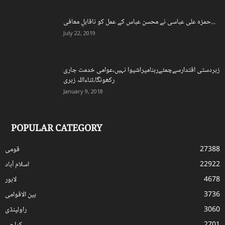
حمزہ علی عباسی نے محسن عباس کے عمل کو ناقابلِ معافی...
July 22, 2019
زبردستی اقتدارسےچمٹےرہنامیراشیوا نہیں،عوامی خدمت جاری
رکھونگا،ثناءاللہ زہری
January 9, 2018
POPULAR CATEGORY
27388
قومی
22922
اسلام آباد
4678
لاہور
3736
بین الاقوامی
3060
راولپنڈی