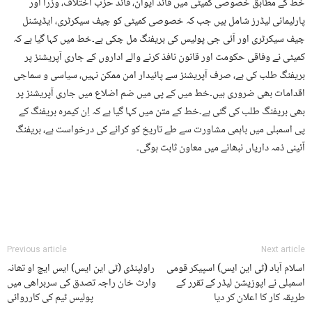
خط کے مطابق خصوصی کمیٹی میں قائد ایوان، قائد حزب اختلاف، وزرا اور
پارلیمانی لیڈرز شامل ہیں جب کہ خصوصی کمیٹی کو چیف سیکرٹری، ایڈیشنل
چیف سیکرٹری اور آئی جی پولیس کی بریفنگ مل چکی ہے۔خط میں کہا گیا ہے کہ
کمیٹی نے وفاقی حکومت اور قانون نافذ کرنے والے اداروں کے جاری آپریشنز پر
بریفنگ طلب کی ہے، صرف آپریشنز سے پائیدار امن ممکن نہیں، سیاسی و سماجی
اقدامات بھی ضروری ہیں۔خط میں کے پی میں ضم اضلاع میں جاری آپریشنز پر
بھی بریفنگ طلب کی گئی ہے۔خط کے متن میں کہا گیا ہے کہ اِن کیمرہ بریفنگ کے
پی اسمبلی میں باہمی مشاورت سے طے تاریخ کو کرانے کی درخواست ہے، بریفنگ
آئینی ذمہ داریاں نبھانے میں معاون ثابت ہوگی۔
Previous article
Next article
اسلام آباد (ٹی این ایس) اسپیکر قومی
راولپنڈی (ٹی این ایس) ایس ایچ او تھانہ
اسمبلی نے اپوزیشن لیڈر کے تقرر کے
وارث خان راجہ تصدق کی سربراهی میں
طریقہ کار کا اعلان کر دیا
پولیس ٹیم کی کارروائی