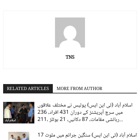
TNS
RELATED ARTICLES
MORE FROM AUTHOR
اسلام آباد (ٹی این ایس) پولیس نے مختلف علاقوں
میں سرچ آپریشنز کے دوران 431 افراد، 236
رہائشی مقامات، 87 دکانیں، 21 ہوٹلز ،211...
اسلام آباد
اسلام آباد (ٹی این ایس) سنگین جرائم میں ملوث 17