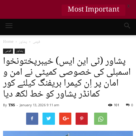
X
Most Important
قومی
پشاور
Home
پشاور
قومی
پشاور (ٹی این ایس) خیبرپختونخوا
اسمبلی کی خصوصی کمیٹی نے امن و
امان پر اِن کیمرا بریفنگ کیلئے کور
کمانڈر پشاور کو خط لکھ دیا
By
TNS
-
January 13, 2026
9:11 am
101
0