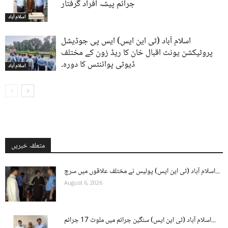
جرائم پیشہ افراد گرفتار
اسلام آباد
اسلام آباد (ٹی این ایس) ایس پی جوڈیشل
پروٹیکشن یونٹ اقبال خان کا ریڈ زون کے مختلف
ڈیوٹی پوائنٹس کا دورہ۔
اسلام آباد
متعلقہ خبریں
اسلام آباد (ٹی این ایس) پولیس نے مختلف علاقوں میں سرچ...
August 6, 2026
اسلام آباد (ٹی این ایس) سنگین جرائم میں ملوث 17 جرائم...