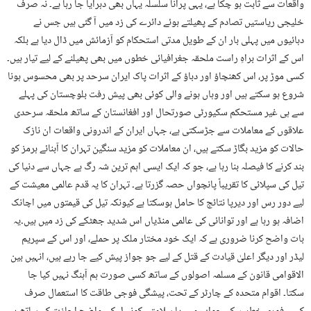
واقعات سے ثابت ہو چکا ہے، یہی پرانا سلسلہ یہاں بھی دہرایا جا رہا ہے۔ نہ صرف
خلیجی ریاستیں تصادم کے پھیلتے ہوئے دائرے کی زد میں آ گئی ہیں جس نے
دہائیوں میں پہلی بار ان کے طویل مدتی استحکام کو آزمائش میں ڈال دیا ہے بلکہ
اس کے اثرات براہِ راست ملحقہ جغرافیائی خطوں میں بھی پھیلنے کے لیے تیار ہیں۔
کسی موڑ پر، اس کھنچاؤ اور دباؤ کے اثرات پاک ایران سرحد پر بھی محسوس ہونا
شروع ہو سکتے ہیں اور وہاں ہونے والی کوئی بھی پیش رفت بلوچستان کی پہلے
سے ہی غیر مستحکم سکیورٹی صورتحال اور افغانستان کے ساتھ ملحقہ سرحدی
علاقوں کے معاملات سے جڑسکتی ہے، جہاں ایران کے اندرونی واقعات ان نازک
حالات کو مزید بگاڑ سکتے ہیں، ان معاملات کو مزید سنگین تہران کا آبنائے ہرمز کو
بند کرنے کا فیصلہ بنا رہا ہے، جو کہ ایک ایسی اہم ترین شہ رگ ہے جہاں سے دنیا کی
تیل کی سپلائی کا تقریباً پانچواں حصہ گزرتا ہے۔ تہران کا یہ قدم عالمی معیشت کے
لیے دور رس اور دیرپا نتائج کا حامل ہوسکتا ہے کیونکہ تیل کی قیمتوں میں اچانک
اضافہ ہو رہا ہے اور توانائی کی عالمی منڈیاں اس شدید جھٹکے کی زد میں ہیں۔یہ
بات واضح کرنا ضروری ہے کہ ایک خود مختار ملک پر حملے، اور اس کے سپریم
لیڈر اور دیگر اعلیٰ قیادت کے قتل کے لیے جو جواز پیش کیے جا رہے ہیں، انہیں بین
الاقوامی قانون کے مسلمہ اصولوں کے ساتھ کسی صورت ہم آہنگ نہیں کیا جا
سکتا۔ اقوام متحدہ کے چارٹر کے تحت، پیشگی فوجی طاقت کا استعمال صرف