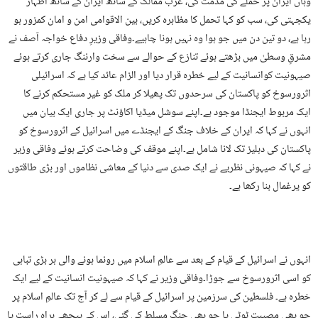
وہاں ایران پر حملے کی مذمت کی، عرب ممالک کے ساتھ ایران کے ساتھ اظہار
یکجہتی کی، سب کو کہا تحمل کا مظاہرہ کریں، بین الاقوامی امن و امان کمزور ہو
رہا ہے، دو تین دن میں جو ہوا وہ نہیں ہونا چاہیے۔وفاقی وزیرِ دفاع خواجہ آصف نے
مشرقِ وسطیٰ میں بڑھتے ہوئے تنازع کے حوالے سے سخت وارننگ جاری کرتے ہوئے
صیہونیت کوانسانیت کے لیے خطرہ قرار دیا اور الزام عائد کیا ہے کہ اسرائیلی
اثرورسوخ کو پاکستان کی سرحدوں تک پھیلا کر ملک کو غیر مستحکم کرنے کا
ایک مربوط ایجنڈا موجود ہے۔اپنے سوشل میڈیا اکاؤنٹ پر جاری ایک بیان میں
انہوں نے کہا کہ ایران کے خلاف جنگ کے ایجنڈے میں اسرائیل کے اثرورسوخ کو
پاکستان کی دہلیز تک لانا شامل ہے۔اپنے موقف کی وضاحت کرتے ہوئے وفاقی وزیر
نے کہا کہ صیہونی نظریے نے ایک صدی سے دنیا کے معاشی نظاموں اور بڑی طاقتوں
کو یرغمال بنا رکھا ہے۔
انہوں نے اسرائیل کے قیام کے بعد سے عالمِ اسلام میں رونما ہونے والی ہر بڑی تباہی
کو اسی اثرورسوخ سے جوڑا۔وفاقی وزیر نے کہا کہ صیہونیت انسانیت کے لیے ایک
خطرہ ہے۔ فلسطین کی سرزمین پر اسرائیل کے قیام سے لے کر آج تک عالمِ اسلام پر
جو بھی مصیبت ٹوٹی یا جو بھی جنگ مسلط کی گئی، اس کے پیچھے براہِ راست یا