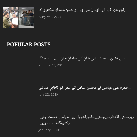
راولپنڈی (ٹی این ایس) سی پی او حسن مشتاق سکھیرا کا...
August 5, 2026
POPULAR POSTS
ریس تھری… سیف علی خان کی سلمان خان سے سرد جنگ
January 13, 2018
حمزہ علی عباسی نے محسن عباس کے عمل کو ناقابلِ معافی...
July 22, 2019
زبردستی اقتدارسےچمٹےرہنامیراشیوا نہیں،عوامی خدمت جاری
رکھونگا،ثناءاللہ زہری
January 9, 2018