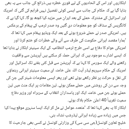
اہلکاروں اور اس کے اتحادیوں کے لیے فوری خطرہ ہیں۔ذرائع کی جانب سے یہ بھی
بتایا گیا ہے کہ حکام کی جانب سے ایسی کوئی تفصیل نہیں فراہم کی گئی کہ امریکہ
اور اسرائیل کے مشترکہ حملے کے بعد ایران میں مزید کیا کچھ ہو گا۔ کہا گیا ہے کہ
کانگریس کے سٹاف کو جو معلومات دی گئیں وہ صدر ٹرمپ کے پیغام کے برعکس
ہیں۔ امریکی صدر نے حملے شروع ہونے کے بعد ایک ویڈیو پیغام میں کہا تھا کہ
’ہمارا مقصد ایرانی حکومت کی طرف سے آنے والے خطرات کو ختم کرنا اور
امریکی عوام کا دفاع ہے اسی طرح ٹرمپ انتظامیہ کے ایک سینیئر اہلکار نے بتایا تھا
کہ ایسے اشارے موجود ہیں کہ ایرانی حملہ کر سکتے ہیں آپریشن سے واقفیت
رکھنے والے ایک سورس کا کہنا ہے کہ آپریشن سے قبل کئی ہفتے تک اسرائیل اور
امریکہ کے حکام سپریم لیڈر آیت اللہ علی خامنہ ای سمیت سینیئر ایرانی رہنماؤں
کی نقل و حرکت پر نظر رکھے ہوئے تھے اور پھر ایسی معلومات شیئر کیں جن کی
وجہ سے دن کی روشنی میں حملے ممکن ہوئے۔ تین مقامات پر ایک منٹ میں تین
حملے ہوئے جن میں خامنہ ایک اور پاسداران انقلاب کے سربراہ اور وزیر دفاع
سمیت تقریباً 40 اعلیٰ حکام ہلاک ہوئے۔
اہلکار کا یہ بھی کہنا تھا کہ ’متعدد عوامل نے مل کر ایک ایسا سنہری موقع پیدا کیا
جس میں زیادہ سے زیادہ ایرانی لیڈرشپ نشانہ بنی۔
خلیج تعاون کونسل(جی سی سی) کی وزارتی کونسل نے کسی بھی جارحیت کا