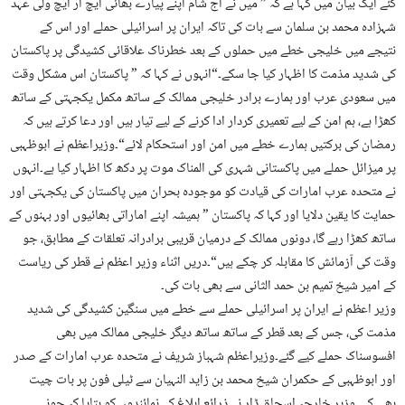
گئے ایک بیان میں کہا ہے کہ ” میں نے آج شام اپنے پیارے بھائی ایچ آر ایچ ولی عہد
شہزادہ محمد بن سلمان سے بات کی تاکہ ایران پر اسرائیلی حملے اور اس کے
نتیجے میں خلیجی خطے میں حملوں کے بعد خطرناک علاقائی کشیدگی پر پاکستان
کی شدید مذمت کا اظہار کیا جا سکے۔“انہوں نے کہا کہ ” پاکستان اس مشکل وقت
میں سعودی عرب اور ہمارے برادر خلیجی ممالک کے ساتھ مکمل یکجہتی کے ساتھ
کھڑا ہے، ہم امن کے لیے تعمیری کردار ادا کرنے کے لیے تیار ہیں اور دعا کرتے ہیں کہ
رمضان کی برکتیں ہمارے خطے میں امن اور استحکام لائے“۔وزیراعظم نے ابوظہبی
پر میزائل حملے میں پاکستانی شہری کی المناک موت پر دکھ کا اظہار کیا ہے۔انہوں
نے متحدہ عرب امارات کی قیادت کو موجودہ بحران میں پاکستان کی یکجہتی اور
حمایت کا یقین دلایا اور کہا کہ پاکستان ” ہمیشہ اپنے اماراتی بھائیوں اور بہنوں کے
ساتھ کھڑا رہے گا، دونوں ممالک کے درمیان قریبی برادرانہ تعلقات کے مطابق، جو
وقت کی آزمائش کا مقابلہ کر چکے ہیں“۔دریں اثناء وزیر اعظم نے قطر کی ریاست
کے امیر شیخ تمیم بن حمد الثانی سے بھی بات کی۔
وزیر اعظم نے ایران پر اسرائیلی حملے سے خطے میں سنگین کشیدگی کی شدید
مذمت کی، جس کے بعد قطر کے ساتھ ساتھ دیگر خلیجی ممالک میں بھی
افسوسناک حملے کیے گئے۔وزیراعظم شہباز شریف نے متحدہ عرب امارات کے صدر
اور ابوظہبی کے حکمران شیخ محمد بن زاید النہیان سے ٹیلی فون پر بات چیت
بھی کی۔وزیر خارجہ اسحاق ڈار نے ذرائع ابلاغ کے نمائندوں کو بتایا کہ جونہی