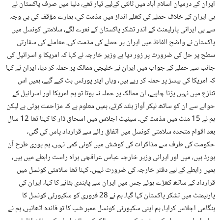
ایران کے درمیان اسلام آباد میں ثالثی کےلیے تیار تھے، دنیا میں صرف پاکستان نے
ہی ایران کے خلاف حملے کی کھلے انداز میں مذمت کی، ہمارے مؤقف کی ہی وجہ
سے ہی ایرانی پارلیمنٹ کے اندر تشکر پاکستان کے نعرے لگے، سلامتی کونسل میں
پاکستان نے واضح الفاظ میں ایران پر حملے کی مذمت کی، معاملے کی سفارتی
سطح پر حل کی ضرورت پر زور دیا ہے وزیر خارجہ نے کہا کہ امریکا و اسرائیل کی
جانب سے حملے کے جواب میں ایران نے خلیجی ممالک پر حملہ کر دیا، ایران نے کہا
کہ امریکا کی بیسز پر حملہ کر رہے ہیں، وہاں ایئر پورٹس ہٹ کیے گیے، ہمیں اس
تنازع میں نہیں پڑنا چاہیے، ان ممالک پر حملہ نہ ہوتا تو ہم امریکا اور اسرائیل کے
حوالے سے ان کو ساتھ لیکر آواز بلند کرتے، ہمیں معلوم ہے کہ مزاحمت ہوتی ہے لیکن
ہم نے 15 منٹ میں مذمت کی۔ سینیٹ اجلاس میں اسحاق ڈار کا کہنا تھا 12 سال
بعد اقوام متحدہ سلامتی کونسل میں اتفاق رائے سے قرارداد پاس کی گئی،
حکومت کی طرف سے مذاکرات کی کوشش میں کوئی کمی نہیں، ہم پوری طرح آن
بورڈ ہیں، میں اور ایرانی وزیر خارجہ عباس عراقچی براہ راست رابطے میں ہیں،
ہمیں رابطے کے لیے دفتر خارجہ کی ضرورت نہیں۔ کہنا تھا سلامتی کونسل میں
قرارداد کے ساتھ کھڑے ہوئے جس میں ایران سے پابندی ہٹانے کا کہا، ایران کی
پارلیمنٹ میں تشکر پاکستان کہا گیا، ہم نے 28 فروری کو سکیورٹی کونسل کا
ہنگامی اجلاس کرایا، ہم اپنی سکیورٹی کونسل ممبر شپ کا تو فائدہ اٹھائیں، ہم نے