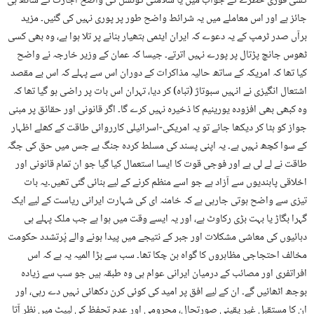
کسی فوری خطرے کے جواب میں یا سلامتی کونسل کی واضح اجازت کے ساتھ ہی
جائز ہے اور اس معاملے میں یہ شرائط واضح طور پر پوری نہیں کی گئیں۔ مزید
برآں صدر ٹرمپ کے یہ دعوے کہ ایران ایٹمی ہتھیار بنانے پر تلا ہوا ہے، وہ بھی کسی
ٹھوس جانچ پڑتال پر پورے نہیں اترتے۔ جیسا کہ عمان کے وزیر خارجہ نے واضح
کیا تھا کہ امریکہ کے ساتھ حالیہ مذاکرات کے دوران اس سے پہلے کہ اس بے مقصد
اشتعال انگیزی نے انہیں سبوتاژ (تباہ) کر دیا، تہران اس بات پر راضی ہو گیا تھا کہ
وہ کبھی بھی افزودہ یورینیم کا ذخیرہ نہیں کرے گا۔ اگر قانونی اور حقائق پر مبنی
جواز کو ہٹا کر دیکھا جائے تو یہ امریکی-اسرائیلی کارروائی طاقت کے کھلے اظہار
کے سوا کچھ نہیں ہے۔ یہ اپنی پسند کی مسلط کردہ جنگ ہے جس میں حق کی جگہ
طاقت نے لے لی ہے اور فوجی قوت کا ایسا استعمال کیا گیا جو ان تمام قانونی اور
اخلاقی پابندیوں سے آزاد ہے جو اسے منظم کرنے کے لیے بنائی گئی تھیں۔یہ بات
تیزی سے واضح ہوتی جارہی ہے کہ خامنہ ای کی شہارت ایرانی ریاست کے لیے ایک
گہرا بگاڑ یا بہت بڑی رکاوٹ ہے، اور یہ ایسے وقت میں ہوا ہے جب ملک پہلے ہی
دہائیوں کی معاشی مشکلات اور جبر کے نتیجے میں پیدا ہونے والے پُرتشدد حکومت
مخالف احتجاجی مظاہروں کا گواہ بن چکا تھا۔ سب سے بڑا المیہ یہ ہے کہ اس
افراتفری اور مصائب کے درمیان ایرانی عوام ہی وہ طبقہ ہیں جو سب سے زیادہ
بوجھ اٹھائیں گے۔ ان کے لیے افق پر امید کی کوئی کرن دکھائی نہیں دے رہی، اور
ان کا مستقبل غیر یقینی صورتحال، محرومی اور عدم تحفظ کی لپیٹ میں نظر آتا