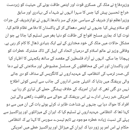
وزیرِدفاع نے ملک کی عسکری قوت اور ایٹمی طاقت ہونے کی حیثیت کو زبردست
خراجِ تحسین پیش کیا جس کا سہرا انہوں نے شہداء کی بہادری اور سابق
وزیراعظم نواز شریف کے سیاسی عزم کے سر باندھا۔انہوں نے نوازشریف کی جرات
کو سلام پیش کیا جنہوں نے ایٹمی دھماکے کر کے پاکستان کا دفاعی نظام قائم کیا۔
نوٹ کیا کہ ہماری مسلح افواج کی طاقت کو دنیا بھر میں تسلیم کیا جاتا ہے جو ان
مشکل حالات میں ملک کی خود مختاری کے لیے ایک بنیادی ڈھال کا کام کر رہی ہے۔
وفاقی وزیر نے عالمِ اسلام کے درمیان اتحاد کی اپیل کی تاکہ مشترکہ خطرات کو
پہچانا جا سکے۔ انہوں نے آزاد فلسطین کے مقصد کے ساتھ یکجہتی کا اظہار کیا
اور پاکستان اور اس کے محافظوں کی مسلسل مضبوطی اور سلامتی کے لیے دعا
کی۔صدر ٹرمپ کی انتظامیہ کے عہدیداروں نے کانگریس کے سٹاف کو دی جانے
والی بریفنگ میں بتایا کہ انٹیلی جنس اداروں کی جانب سے ایسی کوئی اطلاع
نہیں دی گئی تھی کہ ایران امریکہ کے خلاف پیشگی حملے کی تیاری کر رہا ہے۔
امریکی خبر رساں ادارے نے اس بریفنک کے حوالے سے واقفیت رکھنے والے تین
افراد کا حوالہ دیا ہے، جنہوں نے شناخت ظاہر نہ کرتے ہوئے بات کی ان میں سے دو
کہنا تھا کہ انتظامی عہدیداروں نے تسلیم کیا کہ ایران کے میزائلوں اور پراکسیز سے
پہلے کی نسبت زیادہ خطرہ موجود ہے تاہم تیسرے سورس کا کہنا ہے کہ انتظامی
حکام نے اس امر پر زور دیا کہ ایران کے میزائل اور پراکسیز خطے میں امریکی