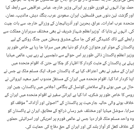
حملہ ہوا، انہوں نے فوری طور پر ایرانی وزیر خارجہ عباس عراقچی سے رابطہ کیا
اور گزشتہ تین دنوں میں فلسطین، ایران، سعودی عرب، بنگلہ دیش، مالدیپ، عمان،
متحدہ عرب امارات، عراق، بحرین اور آذربائیجان کے وزرائے خارجہ سے بات چیت
کی۔ انہوں نے بتایا کہ ’وزیراعظم شہباز شریف نے بھی مختلف سربراہانِ مملکت سے
رابطے کیے تاکہ کشیدگی کم کی جا سکے۔مشرق وسطیٰ میں جنگ روکنے کے لیے
پاکستان کے موثر اور متوازن کردار کو دنیا بھر میں سراہا جا رہا ہے خاص طور پر
وزیر اعظم پاکستان ذاتی طور پر اس حوالے سے دلچسپی لے رہے ہیں، عالمی میڈیا
پہلے ہی پاکستان کے مثبت کردار کا اظہار کر چکا ہے حتیٰ کہ اقوام متحدہ میں
ایران کے سفیر نے بھی اعتراف کیا ہے کہ پاکستان صرف ایک مسلم ملک ہے جس نے
اپنا کردار ادا کیا۔ اقوام متحدہ میں ایران کے مستقل مندوب امیر سعید ایروانی نے
حال ہی میں ہونے والے سلامتی کونسل کے ہنگامی اجلاس میں پاکستان، چین اور
روس کا خاص طور پر شکریہ ادا کیا ہے ایرانی سفیر نے اقوام متحدہ میں ایران کے
خلاف ہونے والی حالیہ جارحیت پر پاکستان کے “اصولی اور آزادانہ” مؤقف کو
سراہا۔ سوشل میڈیا اور مختلف خبر رساں ذرائع کے مطابق، ایران نے پاکستان کو
وہ واحد مسلم ملک قرار دیا جس نے عالمی فورم پر امریکی اور اسرائیلی حملوں
کے خلاف کھل کر آواز بلند کی اور ایران کے حقِ دفاع کی حمایت کی۔