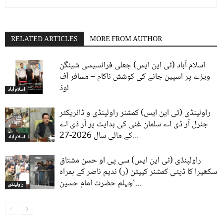
RELATED ARTICLES
MORE FROM AUTHOR
اسلام آباد (ٹی این ایس) جعلی فرانسیسی شینگن
ویزے پر اسپین جانے کی کوشش ناکام – مسافر آف
لوڈ
اسلام آباد
راولپنڈی (ٹی این ایس) کمشنر راولپنڈی و ڈائریکٹر
جنرل آر ڈی اے سلمان غنی کی ہدایت پر آر ڈی اے
کے مالی سال 2026-27...
اسلام آباد
راولپنڈی (ٹی این ایس) سی پی او حسن مشتاق
سکھیرا کا ڈپٹی کمشنر کیپٹن (ر) ندیم ناصر کے ہمراہ
چہلم حضرت امام حسین ؓ...
راولپنڈی