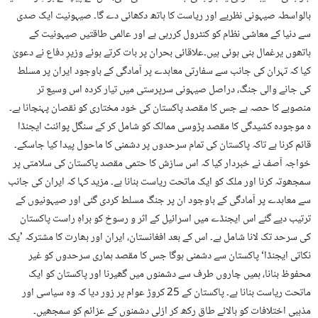
بالواسطہ صیہونی نظریے اور ریاست کا ہاتھ دکھائی دے گا۔ صیہونیت ایک صدی
سے دنیا کے معاشی نظام کو کنٹرول کررہی ہے اور عالمی طاقتیں صیہونیت کے
ہاتھوں یرغمال بنی ہوئی ہیں۔علاقائی بحران پر بات کرتے ہوئے وزیرِ دفاع نے دعویٰ
کیا کہ تہران کی جانب سے سفارتی معاہدے پر آمادگی کے باوجود ایران پر مسلط
کی جانے والی جنگ، دراصل صیہونی سرپرستی میں تیار کردہ اس وسیع تر
منصوبے کا حصہ ہے جس کا مقصد پاکستان کی خود مختاری کو نقصان پہنچانا ہے۔
ہ موجودہ کشیدگی کا مقصد پڑوسی ممالک کو شامل کر کے سنگل پوائنٹ ایجنڈا
قائم کرنا ہے تاکہ پاکستان کی تمام سرحدوں پر دشمنی کا ماحول پیدا کیا جاسکے۔
خواجہ آصف نے خبردار کیا کہ اس سازش کا حتمی مقصد پاکستان کی سلامتی پر
سمجھوتہ کرنا اور ملک کو ایک ماتحت ریاست بنانا ہے۔ مزید کہا کہ ایران کی جانب
سے معاہدے پر آمادگی کے باوجود ان پر جنگ مسلط کردی گئی اور صیہونیوں کے
ترتیب دیے گئے اس ایجنڈے میں اسرائیل کے اثر و رسوخ کو براہِ راست پاکستان
کی سرحد تک لانا شامل ہے۔ اس کے بعد افغانستان، ایران اور بھارت کا مشترکہ ’یک
نکاتی ایجنڈا‘ پاکستان سے دشمنی ہوگا جس کا مقصد ہماری سرحدوں کو غیر
محفوظ بنانا، ہمیں چاروں طرف سے دشمنوں میں گھیرنا اور پاکستان کو ایک
ماتحت ریاست بنانا ہے۔ پاکستان کے 25 کروڑ عوام پر زور دیا کہ وہ سیاسی اور
مذہبی اختلافات کو بالائے طاق رکھ کر ازلی دشمنوں کے عزائم کو سمجھیں۔