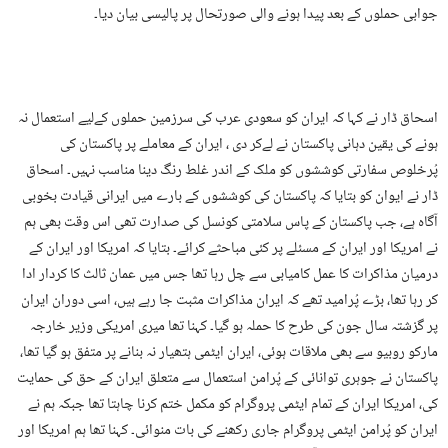
جوابی حملوں کے بعد پیدا ہونے والی صورتحال پر پالیسی بیان دیا۔
اسحاق ڈار نے کہا کہ ایران کو سعودی عرب کی سرزمین حملوں کےلیے استعمال نہ
ہونے کی یقین دہانی پاکستان نے لےکر دی ، ایران کے معاملے پر پاکستان کی
پُرخلوص سفارتی کوششوں کو ملک کے اندر غلط رنگ دینا مناسب نہیں۔ اسحاق
ڈار نے ایوان کو بتایا کہ پاکستان کی کوششوں کے بارے میں ایرانی قیادت بخوبی
آگاہ ہے، جب پاکستان کے پاس سلامتی کونسل کی صدارت تھی اس وقت بھی ہم
نے امریکا اور ایران کے مسئلے پر کئی مباحثے کرائے۔ بتایا کہ امریکا اور ایران کے
درمیان مذاکرات کا عمل کامیابی سے چل رہا تھا جس میں عمان ثالث کا کردار ادا
کر رہا تھا، بڑے پُرامید تھے کہ ایران مذاکرات مثبت جا رہے ہیں، اسی دوران ایران
پر گزشتہ سال جون کی طرح کا حملہ ہو گیا۔ کہنا تھا میری امریکی وزیر خارجہ
مارکو روبیو سے بھی ملاقات ہوئی، ایران ایٹمی ہتھیار نہ بنانے پر متفق ہو گیا تھا،
پاکستان نے جوہری توانائی کے پُرامن استعمال سے متعلق ایران کے حق کی حمایت
کی، امریکا ایران کے تمام ایٹمی پروگرام کو مکمل ختم کرنا چاہتا تھا جبکہ ہم نے
ایران کو پُرامن ایٹمی پروگرام جاری رکھنے کی بات منوائی۔ کہنا تھا ہم امریکا اور