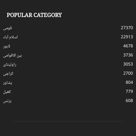
POPULAR CATEGORY
27370
قومی
22913
اسلام آباد
4678
لاہور
3736
بین الاقوامی
3053
راولپنڈی
2700
کراچی
804
پشاور
779
کھیل
608
بزنس