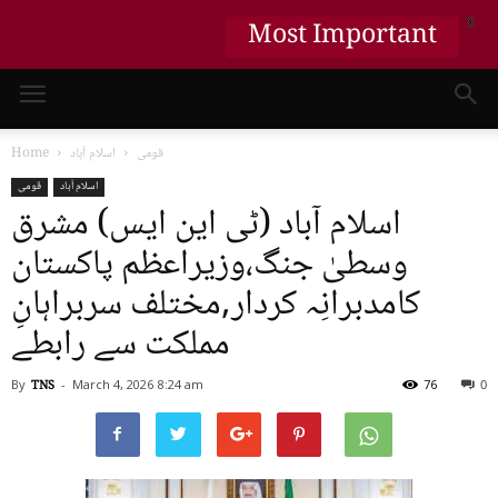
Most Important
X
قومی
اسلام آباد
Home
اسلام آباد
قومی
اسلام آباد (ٹی این ایس) مشرق
وسطیٰ جنگ،وزیراعظم پاکستان
کامدبرانِہ کردار,مختلف سربراہانِ
مملکت سے رابطے
By
TNS
-
March 4, 2026
8:24 am
76
0