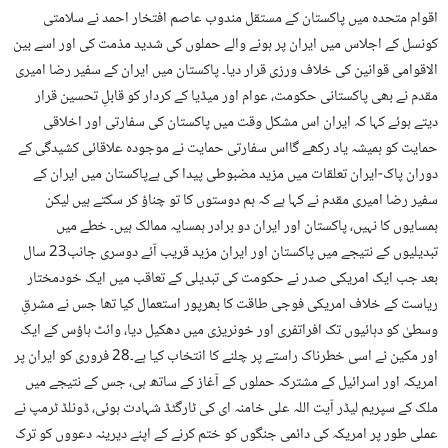
اقوام متحدہ میں پاکستان کے مستقل مندوب عاصم افتخار احمد نے سلامتی
کونسل کے اجلاس میں ایران پر ہونے والے حملوں کی شدید مذمت کی اور اسے بین
الاقوامی قوانین کی خلاف ورزی قرار دیا۔ پاکستان میں ایران کے سفیر رضا امیری
مقدم نے بھی پاکستانی حکومت، عوام اور میڈیا کے کردار کو قابلِ تحسین قرار
دیتے ہوئے کہا کہ ایران اس مشکل وقت میں پاکستان کی سفارتی اور اخلاقی
حمایت کو ہمیشہ یاد رکھے گااس سفارتی حمایت نے موجودہ علاقائی کشیدگی کے
دوران پاک-ایران تعلقات میں مزید مضبوطی پیدا کی ہےپاکستان میں ایران کے
سفیر رضا امیری مقدم نے کہا ہے کہ ہم دوستوں کا تو چناؤ کر سکتے ہیں لیکن
ہمسایوں کا نہیں، پاکستان اور ایران دو برادر ہمسایہ ممالک ہیں۔ خطے میں
تبدیلیوں کے نتیجے میں پاکستان اور ایران مزید قریب آئے دوسری جانب23 سال
بعد جب ایک امریکی صدر نے حکومت کی تبدیلی کے تعاقب میں ایک خودمختار
ریاست کے خلاف امریکی فوجی طاقت کا بھرپور استعمال کیا تھا جس نے مشرقِ
وسطیٰ کو دہائیوں تک افراتفری اور خونریزی میں دھکیل دیا، وائٹ ہاؤس کے ایک
اور مکین نے اسی خطرناک راستے پر چلنے کا انتخاب کیا ہے۔28 فروری کو ایران پر
امریکہ اور اسرائیل کے مشترکہ حملوں کے آغاز کے ساتھ ہی، جس کے نتیجے میں
ملک کے سپریم لیڈر آیت اللہ علی خامنہ ای کی ٹارگٹڈ شہادت ہوئی، ڈونلڈ ٹرمپ نے
عملی طور پر امریکہ کی دائمی جنگوں کو ختم کرنے کے اپنے دیرینہ دعووں کو ترک