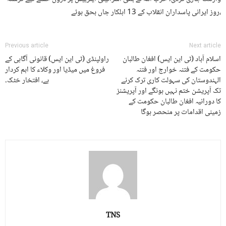
روز ایرانی پاسداران انقلاب کے 13 اہلکار جاں بحق ہوئے،
Previous article
Next article
اسلام آباد (ٹی این ایس) افغان طالبان
راولپنڈی (ٹی این ایس) قانونی آگاہی کے
حکومت کے فتنہ خوارج اور فتنہ
فروغ میں میڈیا اور وکلاء کا اہم کردار
الہندوستان کی سہولت کاری ترک کرنے
ہے، افتخار خٹک۔
تک آپریشن ختم نہیں ہونگے اور آپریشنز
کا دورانیہ افغان طالبان حکومت کے
زمینی اقدامات پر منحصر ہوگا
TNS