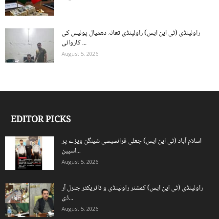
راولپنڈی (ٹی این ایس) راولپنڈی تھانہ دھمیال پولیس کی
کاروائی ...
August 5, 2026
EDITOR PICKS
اسلام آباد (ٹی این ایس) جعلی فرانسیسی شینگن ویزے پر
اسپین...
August 5, 2026
راولپنڈی (ٹی این ایس) کمشنر راولپنڈی و ڈائریکٹر جنرل آر
ڈی...
August 5, 2026