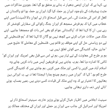
ہے۔ کہنا ہے کہ ایران ایٹمی ہتھیار نہ بنانے پر متفق ہو گیا تھا، جوہری مذاکرات میں
مثبت پیشرفت کے باوجود ایران پر حملہ کیا گیا، ایران پر حملہ ہوا تو پاکستان نے
کھل کر اس کی مذمت کی۔۔اس سے قبل اسحاق ڈار نے ایوان بالا (سینٹ) میں اپنے
خطاب میں کہا کہ ہم فرض سمجھ کر ایران جنگ رکوانے کی سفارتی کوشش کر
رہے ہیں۔ ان کا کہنا تھا کہ ’پاکستانی عوام کو بھی اس بات کو سمجھنا چاہیے۔ اپنے
ملک میں حالات خراب کرنے سے کچھ نہیں ہو گاان کا کہنا تھا کہ ’ہم فلسطینی کے
لیے دو ریاستی حل کے اپنے موقف پر قائم ہیں۔ فلسطین کے معاملے کا خلیج میں
جاری حالیہ کشیدگی سے کوئی تعلق نہیں ہے۔‘
’ہم ہر طرح کی معاونت کے لیے تیار ہیں۔ ہم نے اس سے قبل بھی امریکہ اور ایران کو
ثالثی کا اشارہ دیا تھا۔ ہم یہ چاہتے ہیں تو فریقین آپس میں بات کریں چاہے وہ
اسلام آباد میں کریں یا کسی اور ملک میں کریں۔ ہم چاہتے ہیں کہ کشیدگی کسی
طرح کم ہو۔‘ کہا کہ ’ایران میں رجیم چینج ہمارا ایجنڈا تھا نہ ہے۔ یہ ایرانی بہن
بھائیوں کا اختیار ہے کہ وہ اپنے ملک کی قیادت کسے دیتے ہیں۔ ہمیں ہمسایہ ہونے
ناتے اپنی ذمہ داری نبھانی چاہیے۔‘
سینیٹ اجلاس میں اظہار خیال کرتے ہوئے وزیر خارجہ سینیٹر اسحاق ڈار نے
امریکا اور اسرائیل کی جانب سے ایران پر حملے اور ایران کے مختلف ممالک پر