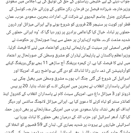
جواب دینے کے لیے خلیجی ریاستوں کے حق کی توثیق کی ہے۔اجلاس میں سعودی
وزیرخارجہ شہزادہ فیصل بن فرحان، رکن ملکوں کے وزرائے خارجہ، کونسل کے
سیکرٹری جنرل جاسم البدیوی نے شرکت کی۔ امارات، بحرین، سعودی عرب، عمان،
قطر اور کویت پر سنیچر 28 فروری کو شروع ہونے والے ایرانی میزائل اور ڈرون
حملوں پر تبادلہ خیال کیا گیاعالمی برادری پر زور دیا گیا کہ ’وہ ایرانی حملوں کی
شدید مذمت کرے، علاوہ ازیںایران پر حملے سے پیدا صورتحال پر حکومت نے
قومی اسمبلی اور سینیٹ کے پارلیمانی لیڈروں کواعتماد میں لینے کا فیصلہ کرلیا۔
وزیراعظم پاکستان نے پارلیمانی لیڈران کو مشرق وسطیٰ کی صورتحال پر اعتماد
میں لینے کا فیصلہ کیا ہے، ان کیمرہ بریفنگ آج ساڑھے 11 بجے ہوگی،بریفنگ کیلئے
کوآرڈینیشن کی ذمہ داری رانا ثناءاللہ کو دی گئی ہے۔واضح رہے کہ امریکا اور
اسرائیل کی شروع کی گئی جنگ اب پورے مشرق وسطیٰ میں پھیل چکی ہے۔
ایرانی پاسداران انقلاب نے بحرین میں امریکی اڈے کو نشانہ بنایا۔ 20 پر بیس
ڈرونز اور 3 میزائل داغ دیے۔ امریکی سینٹ کام نے پاسداران انقلاب کے کنٹرول اینڈ
کمانڈر سنٹر کو تباہ کرنے کا دعویٰ کیا ہے۔ ایرانی میزائل لانچنگ سائٹس اور دیگر
اہداف کو بھی نشانہ بنایا۔سعودی عرب میں امریکی سفارتخانے پر بھی ڈرون حملہ
کیا گیا۔ اُدھر اسرائیل اور حزب اللہ کے درمیان بھی حملوں کا تبادلہ ہورہا ہے۔
اسرائیلی طیاروں نے بیروت پر شدید بمباری کی۔ لبنان کے 59 قصبوں کو انخلا کی
وارننگ جاری کردی۔ حزب اللہ نے بھی اسرائیلی ایئربیس پر ڈرون حملے کیے گزشتہ