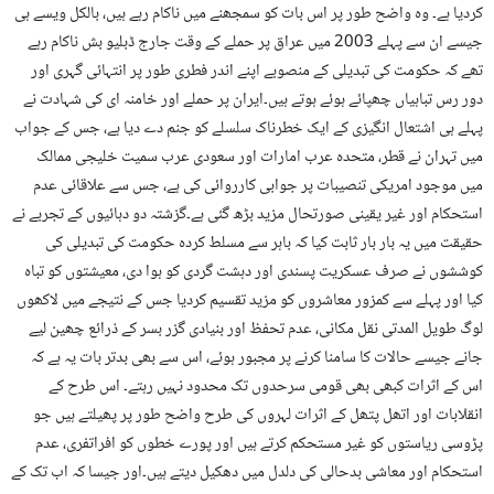
کردیا ہے۔ وہ واضح طور پر اس بات کو سمجھنے میں ناکام رہے ہیں، بالکل ویسے ہی
جیسے ان سے پہلے 2003 میں عراق پر حملے کے وقت جارج ڈبلیو بش ناکام رہے
تھے کہ حکومت کی تبدیلی کے منصوبے اپنے اندر فطری طور پر انتہائی گہری اور
دور رس تباہیاں چھپائے ہوئے ہوتے ہیں۔ایران پر حملے اور خامنہ ای کی شہادت نے
پہلے ہی اشتعال انگیزی کے ایک خطرناک سلسلے کو جنم دے دیا ہے، جس کے جواب
میں تہران نے قطر، متحدہ عرب امارات اور سعودی عرب سمیت خلیجی ممالک
میں موجود امریکی تنصیبات پر جوابی کارروائی کی ہے، جس سے علاقائی عدم
استحکام اور غیر یقینی صورتحال مزید بڑھ گئی ہے۔گزشتہ دو دہائیوں کے تجربے نے
حقیقت میں یہ بار بار ثابت کیا کہ باہر سے مسلط کردہ حکومت کی تبدیلی کی
کوششوں نے صرف عسکریت پسندی اور دہشت گردی کو ہوا دی، معیشتوں کو تباہ
کیا اور پہلے سے کمزور معاشروں کو مزید تقسیم کردیا جس کے نتیجے میں لاکھوں
لوگ طویل المدتی نقل مکانی، عدم تحفظ اور بنیادی گزر بسر کے ذرائع چھین لیے
جانے جیسے حالات کا سامنا کرنے پر مجبور ہوئے، اس سے بھی بدتر بات یہ ہے کہ
اس کے اثرات کبھی بھی قومی سرحدوں تک محدود نہیں رہتے۔ اس طرح کے
انقلابات اور اتھل پتھل کے اثرات لہروں کی طرح واضح طور پر پھیلتے ہیں جو
پڑوسی ریاستوں کو غیر مستحکم کرتے ہیں اور پورے خطوں کو افراتفری، عدم
استحکام اور معاشی بدحالی کی دلدل میں دھکیل دیتے ہیں۔اور جیسا کہ اب تک کے