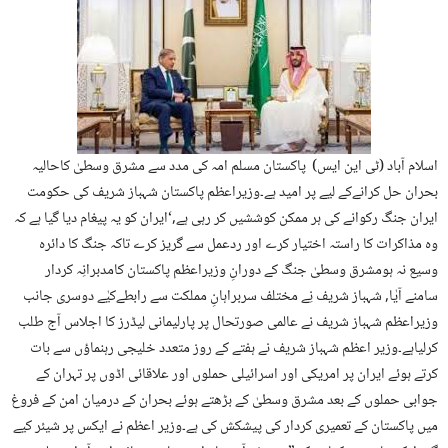
اسلام آباد (ٹی این ایس) پاکستان مسلم امہ کی مدد سے مشرق وسطیٰ کاحالیہ
بحران حل کرانےکے لیے پر امید ہے۔وزیراعظم پاکستان شہباز شریف کی حکومت
ایران جنگ رکوانے کی ہر ممکن کوششیں کر رہی ہے,‘ایران کو یہ پیغام دیا گیا ہے کہ
وہ مذاکرات کا راستہ اختیار کرے اور ردعمل سے گریز کرے تاکہ جنگ کا دائرہ
وسیع نہ ہومشرق وسطیٰ جنگ کے دورانِ وزیراعظم پاکستان کامدبرانِہ کردار
سامنے آیٰا, شہباز شریف نِے مختلف سربراہانِ مملکت سے رابطےکیٰے دوسری جانب
وزیراعظم شہباز شریف نے عالمی صورتحال پر پارلیمانی لیڈرز کا اجلاس آج طلب
کرلیاہے۔وزیر اعظم شہباز شریف نے ہفتے کے روز متعدد خلیجی رہنماؤں سے بات
کرتے ہوئے ایران پر امریکی اور اسرائیلی حملوں اور علاقائی اڈوں پر تہران کے
جوابی حملوں کے بعد مشرق وسطیٰ کے بڑھتے ہوئے بحران کے درمیان امن کے فروغ
میں پاکستان کے تعمیری کردار کی پیشکش کی ہے۔وزیر اعظم نے ایکس پر شیئر کیے