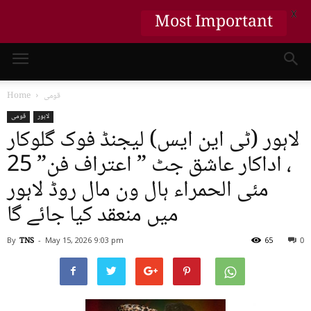
X
Most Important
قومی
Home
لاہور
قومی
لاہور (ٹی این ایس) لیجنڈ فوک گلوکار
، اداکار عاشق جٹ ” اعتراف فن” 25
مئی الحمراء ہال ون مال روڈ لاہور
میں منعقد کیا جائے گا
By
TNS
-
May 15, 2026
9:03 pm
65
0