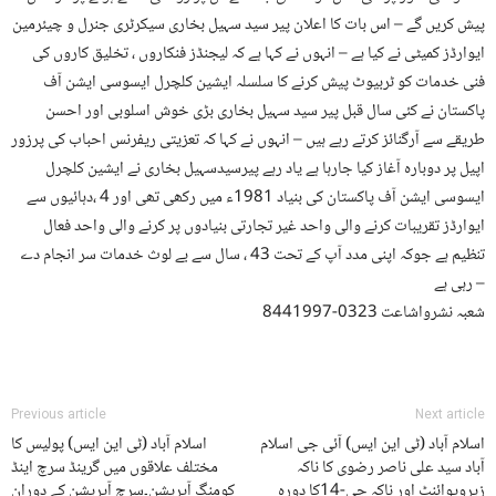
پیش کریں گے – اس بات کا اعلان پیر سید سہیل بخاری سیکرٹری جنرل و چیئرمین
ایوارڈز کمیٹی نے کیا ہے – انہوں نے کہا ہے کہ لیجنڈز فنکاروں ، تخلیق کاروں کی
فنی خدمات کو ٹربیوٹ پیش کرنے کا سلسلہ ایشین کلچرل ایسوسی ایشن آف
پاکستان نے کئی سال قبل پیر سید سہیل بخاری بڑی خوش اسلوبی اور احسن
طریقے سے آرگنائز کرتے رہے ہیں – انہوں نے کہا کہ تعزیتی ریفرنس احباب کی پرزور
اپیل پر دوبارہ آغاز کیا جارہا ہے یاد رہے پیرسیدسہیل بخاری نے ایشین کلچرل
ایسوسی ایشن آف پاکستان کی بنیاد 1981ء میں رکھی تھی اور 4 ،دہائیوں سے
ایوارڈز تقریبات کرنے والی واحد غیر تجارتی بنیادوں پر کرنے والی واحد فعال
تنظیم ہے جوکہ اپنی مدد آپ کے تحت 43 ، سال سے بے لوث خدمات سر انجام دے
رہی ہے –
شعبہ نشرواشاعت 0323-8441997
Previous article
Next article
اسلام آباد (ٹی این ایس) آئی جی اسلام
اسلام آباد (ٹی این ایس) پولیس کا
آباد سید علی ناصر رضوی کا ناکہ
مختلف علاقوں میں گرینڈ سرچ اینڈ
زیروپوائنٹ اور ناکہ جی-14کا دورہ
کومنگ آپریشن۔سرچ آپریشن کے دوران