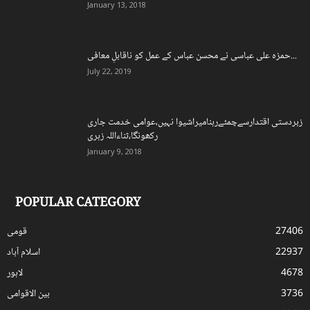
January 13, 2018
حمزہ علی عباسی نے محسن عباس کے عمل کو ناقابلِ معافی...
July 22, 2019
زبردستی اقتدارسےچمٹےرہنامیراشیوا نہیں،عوامی خدمت جاری
رکھونگا،ثناءاللہ زہری
January 9, 2018
POPULAR CATEGORY
27406
قومی
22937
اسلام آباد
4678
لاہور
3736
بین الاقوامی