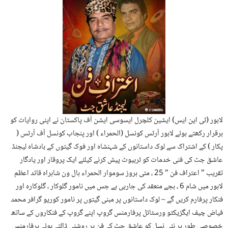
لاہور (ٹی این ایس) ایشین کلچرل ایسوسی ایشن آف پاکستان نے اپنی روایات کو
برقرار رکھتے ہوئے لاہور آرٹس کونسل (الحمراء ) اور پنجاب کونسل آف آرٹس (
پکار ) کے اشتراک سے لوک داستانوں کے شہنشاہ اور فوک گیتوں کے بادشاہ لیجنڈ
عاشق جٹ کی فنی خدمات کو ٹربیوٹ پیش کرنے کیلئے ایک پروقار اور یادگار
تقریب ” اعتراف فن ” 25 ، مئی بروز سوموار الحمراء ہال ون شاہراہ قائد اعظم
لاہور میں شام 6 ، بجے منعقد کی جارہی ہے جس میں نامور گلوکار ، گلوکارہ اور
فنکار پرفارم کریں گے – لوک داستانوں پر مبنی گیتوں پر نامور کوریو گرافر محمد
فیاض چیف ایگزیکٹو ورسٹائل پرفارمنس گروپ اپنے گروپ کے فنکاروں کے ساتھ
خصوصی طور پر نئی نسل کو عاشق جٹ کے فن پر روشنی ڈالتے ہوئے پرفارمنس