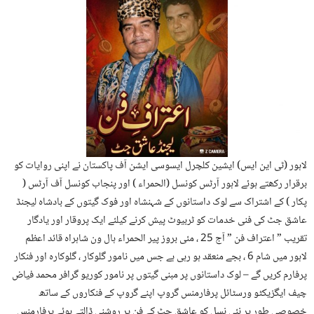
لاہور (ٹی این ایس) ایشین کلچرل ایسوسی ایشن آف پاکستان نے اپنی روایات کو
برقرار رکھتے ہوئے لاہور آرٹس کونسل (الحمراء ) اور پنجاب کونسل آف آرٹس (
پکار ) کے اشتراک سے لوک داستانوں کے شہنشاہ اور فوک گیتوں کے بادشاہ لیجنڈ
عاشق جٹ کی فنی خدمات کو ٹربیوٹ پیش کرنے کیلئے ایک پروقار اور یادگار
تقریب ” اعتراف فن ” آج 25 ، مئی بروز پیر الحمراء ہال ون شاہراہ قائد اعظم
لاہور میں شام 6 ، بجے منعقد ہو رہی ہے جس میں نامور گلوکار ، گلوکارہ اور فنکار
پرفارم کریں گے – لوک داستانوں پر مبنی گیتوں پر نامور کوریو گرافر محمد فیاض
چیف ایگزیکٹو ورسٹائل پرفارمنس گروپ اپنے گروپ کے فنکاروں کے ساتھ
خصوصی طور پر نئی نسل کو عاشق جٹ کے فن پر روشنی ڈالتے ہوئے پرفارمنس