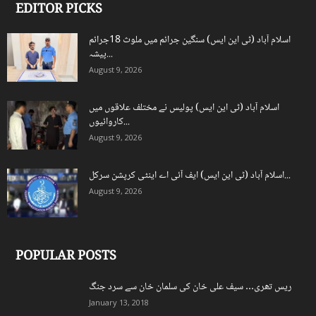
EDITOR PICKS
اسلام آباد (ٹی این ایس) سنگین جرائم میں ملوث 18جرائم
پیشہ...
August 9, 2026
اسلام آباد (ٹی این ایس) پولیس نے مختلف علاقوں میں
کاروائیوں...
August 9, 2026
اسلام آباد (ٹی این ایس) ایف آئی اے اینٹی کرپشن سرکل...
August 9, 2026
POPULAR POSTS
ریس تھری… سیف علی خان کی سلمان خان سے سرد جنگ
January 13, 2018