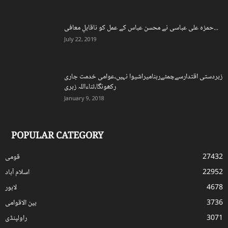
حمزہ علی عباسی نے محسن عباس کے عمل کو ناقابلِ معافی...
July 22, 2019
زبردستی اقتدارسےچمٹےرہنامیراشیوا نہیں،عوامی خدمت جاری
رکھونگا،ثناءاللہ زہری
January 9, 2018
POPULAR CATEGORY
27432
قومی
22952
اسلام آباد
4678
لاہور
3736
بین الاقوامی
3071
راولپنڈی