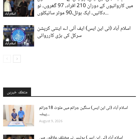
میں کاروائیوں کے دوران 210 افراد، 97 گھروں، نو
دکانیں، ایک ہوٹل،90 موٹر سائیکلوں...
اسلام آباد
اسلام آباد (ٹی این ایس) ایف آئی اے اینٹی کرپشن
سرکل کی بڑی کارروائی
اسلام آباد
متعلقہ خبریں
اسلام آباد (ٹی این ایس) سنگین جرائم میں ملوث 18جرائم
پیشہ...
August 9, 2026
اسلام آباد (ٹی این ایس) پولیس نے مختلف علاقوں میں