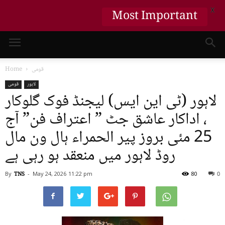
X
Most Important
قومی
Home
لاہور
قومی
لاہور (ٹی این ایس) لیجنڈ فوک گلوکار
، اداکار عاشق جٹ ” اعتراف فن” آج
25 مئی بروز پیر الحمراء ہال ون مال
روڈ لاہور میں منعقد ہو رہی ہے
By
TNS
-
May 24, 2026
11:22 pm
80
0