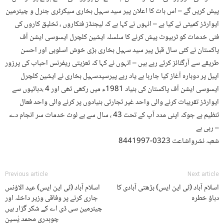
پیش کریں گے – اس بات کا اعلان پیر سید سہیل بخاری سیکرٹری جنرل و چیئرمین
ایوارڈز کمیٹی نے کیا ہے – انہوں نے کہا ہے کہ لیجنڈز فنکاروں ، تخلیق کاروں کی
فنی خدمات کو ٹربیوٹ پیش کرنے کا سلسلہ ایشین کلچرل ایسوسی ایشن آف
پاکستان نے کئی سال قبل پیر سید سہیل بخاری بڑی خوش اسلوبی اور احسن
طریقے سے آرگنائز کرتے رہے ہیں – انہوں نے کہا کہ تعزیتی ریفرنس احباب کی پرزور
اپیل پر دوبارہ آغاز کیا جارہا ہے یاد رہے پیرسیدسہیل بخاری نے ایشین کلچرل
ایسوسی ایشن آف پاکستان کی بنیاد 1981ء میں رکھی تھی اور 4 ،دہائیوں سے
ایوارڈز تقریبات کرنے والی واحد غیر تجارتی بنیادوں پر کرنے والی واحد فعال
تنظیم ہے جوکہ اپنی مدد آپ کے تحت 43 ، سال سے بے لوث خدمات سر انجام دے
رہی ہے –
شعبہ نشرواشاعت 0323-8441997
Previous article
Next article
اسلام آباد (ٹی این ایس) بڑھتی آبادی کا
اسلام آباد (ٹی این ایس) عید الاؤنس
دباؤ خطرہ
جاری کرنے پر وفاقی وزیر داخلہ اور
چیئرمین سی ڈی اے کے شکر گزار ہیں
چوہدری محمد یٰسین