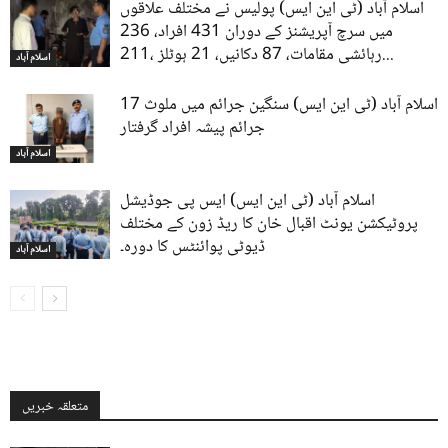
اسلام آباد (ٹی این ایس) پولیس نے مختلف علاقوں
میں سرچ آپریشنز کے دوران 431 افراد، 236
رہائشی مقامات، 87 دکانیں، 21 ہوٹلز ،211...
اسلام آباد
اسلام آباد (ٹی این ایس) سنگین جرائم میں ملوث 17
جرائم پیشہ افراد گرفتار
اسلام آباد
اسلام آباد (ٹی این ایس) ایس پی جوڈیشل
پروٹیکشن یونٹ اقبال خان کا ریڈ زون کے مختلف
ڈیوٹی پوائنٹس کا دورہ۔
اسلام آباد
متعلقہ خبریں