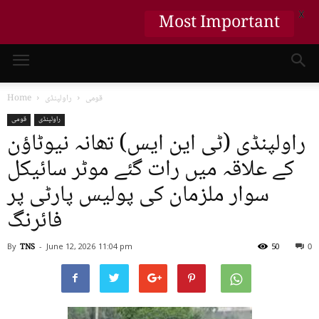
X
Most Important
قومی
راولپنڈی
Home
راولپنڈی
قومی
راولپنڈی (ٹی این ایس) تھانہ نیوٹاؤن
کے علاقہ میں رات گئے موٹر سائیکل
سوار ملزمان کی پولیس پارٹی پر
فائرنگ
By
TNS
-
June 12, 2026
11:04 pm
50
0