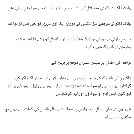
ہلاک ڈاکو کو ڈکیتی معہ قتل کے مقدمہ میں معزز عدالت سے سزا بھی ہوئی تھی،
ہلاک ڈاکو نے دو ہفتے قبل ڈکیتی کے دوران ایک اور شہری کو بھی قتل کر دیا تھا،
پولیس پارٹی نے دوران چیکنگ مشکوک موٹر سائیکل کو رکنے کا اشارہ کیا تو
ملزمان نے فائرنگ شروع کر دی،
واقعہ کی اطلاع پر سینئر افسران موقع پر پہنچ گئے،
ڈاکؤوں کی فائرنگ کے باوجود بہادری سے مقابلہ کرنے اور خطرناک ڈاکو کی
گرفتاری پر سی پی او سید خالد محمود ہمدانی کی ایس پی راول، ایس ڈی پی او
نیو ٹاؤن، ایس ایچ او نیو ٹاؤن اور ٹیم کو شاباش
شہریوں کے جان و مال اور پولیس پر حملہ کرنے والے قانون کی گرفت سے نہیں بچ
سکتے، سی پی او