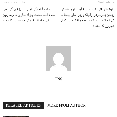
Previous article
Next article
راولپنڈی (ٹی این ایس) آرپی اوراولپنڈی
اسلام آباد (ٹی این ایس) ڈی آئی جی
ریجن بابرسرفرازالپاکاوزیر اعلی پنجاب
اسلام آباد محمد جواد طارق کا ریڈ زون
کے احکامات پرتھانہ صدر اٹک میں کھلی
کے مختلف ڈیوٹی پوائنٹس کا دورہ
کچہری کا انعقاد
TNS
RELATED ARTICLES
MORE FROM AUTHOR