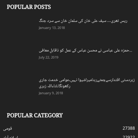
POPULAR POSTS
ریس تھری… سیف علی خان کی سلمان خان سے سرد جنگ
January 13, 2018
حمزہ علی عباسی نے محسن عباس کے عمل کو ناقابلِ معافی...
July 22, 2019
زبردستی اقتدارسےچمٹےرہنامیراشیوا نہیں،عوامی خدمت جاری
رکھونگا،ثناءاللہ زہری
January 9, 2018
POPULAR CATEGORY
27388
قومی