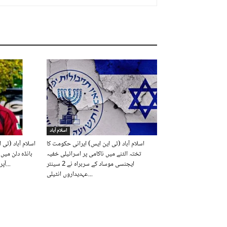
اسلام آباد
اسلام آباد (ٹی این ایس) ایرانی حکومت کا
اسلام آباد (ٹی 
تختہ الٹنے میں ناکامی پر اسرائیلی خفیہ
بانڈہ دلن می
ایجنسی موساد کے سربراہ نے 2 سینئر
آپریشن کے دوران پاک فوج کے افسر...
عہدیداروں انٹیلی...