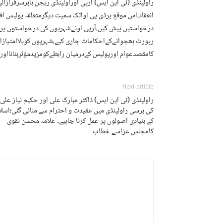
راولپنڈی (ٹی این ایس) آرپی اوراولپنڈی ریجن بابرسرفرازال
انعقاد،اس موقع پرڈی پی اواٹک سمیت دیگرمتعلقہ پولیس 
درخواستیں پیش کیں،آرپی اونےشہریوں کی درخواستوں پرمتع
رپورٹ بھجوانےکےاحکامات جاری کیے،شہریوں کوبلاامتیازا
کامقصدعوام اورپولیس کےدرمیان رابطےکومزیدمؤثربنانااورشہ
Next article
راولپنڈی (ٹی این ایس) ڈاکٹر مبارک علی اور حکیم نیاز علی
کی برسی راولپنڈی میں عقیدت و احترام سے منائی گئی؛اسلا
کے بنیادی اصولوں پر عمل کرنا چاہیے۔ علامہ محسن نقوی
کامجلسِ عزاسے خطاب