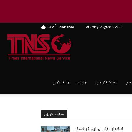
C
33.2
Saturday, August 8, 2026
Islamabad
TNS
World
ھیں
ارجنٹ ٹکر / بپر
چائینہ
رابطہ کریں
متعلقہ خبریں
اسلام آباد (ٹی این ایس) پاکستان