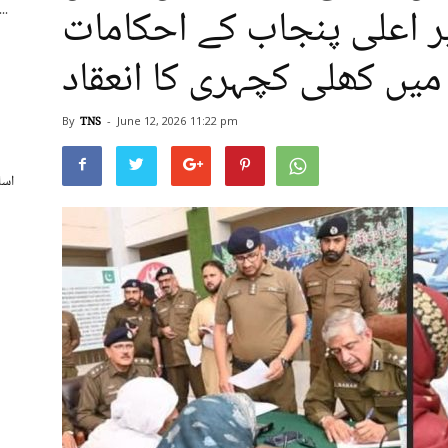
یر اعلی پنجاب کے احکامات
اسپورٹس بورڈ کے250 ریٹائرڈ ملازمی
میں کھلی کچہری کا انعقاد
By
TNS
-
June 12, 2026
11:22 pm
اسل