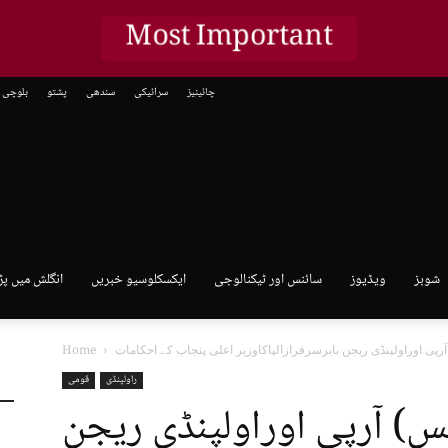
Most Important
چائینیز
سرائیکی
سندھی
پشتو
بلوچی
شوبز
ویڈیوز
سائنس اور ٹیکنالوجی
ایکسکلوسیو خبریں
انگلش میں پڑ
Home
راولپنڈی
قومی
یس) آرپی اوراولپنڈی ریجن