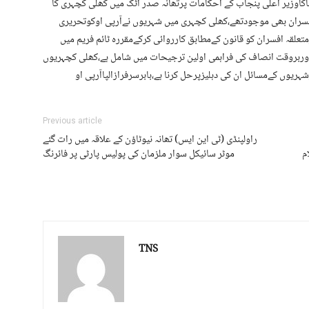
پاکاوزیر اعلی پنجاب کے احکامات پرتھانہ صدر اٹک میں کھلی کچہری کا
افسران بھی موجودتھے،کھلی کچہری میں شہریوں نےآرپی اوکوتحریری
لقہ افسران کو قانون کےمطابق کارروائی کرکےمقررہ ٹائم فریم میں
وربروقت انصاف کی فراہمی اولین ترجیحات میں شامل ہے،کھلی کچہریوں
ریوں کےمسائل ان کی دہلیزپرحل کرنا ہے،بابرسرفرازالپاآرپی او
Previous article
راولپنڈی (ٹی این ایس) تھانہ نیوٹاؤن کے علاقہ میں رات گئے
م
موٹر سائیکل سوار ملزمان کی پولیس پارٹی پر فائرنگ
TNS