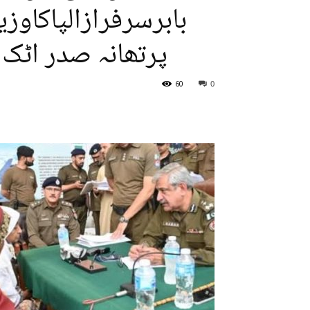
بابرسرفرازالپاکاوز
پرتھانہ صدر اٹک 
60
0