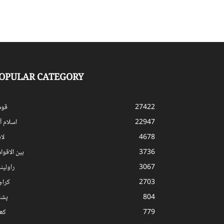
OPULAR CATEGORY
27422
قوم
22947
اسلام آب
4678
لا
3736
بین الاقوا
3067
راولپن
2703
کرا
804
پشا
779
کھ