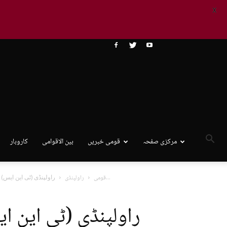
X
مرکزی صفحہ
قومی خبریں
بین الاقوامی
کاروبار
راولپنڈی (ٹی این ایس) آرپی اوراولپنڈی ریجن بابرسرفرازالپاکاوزیر اعلی پنجاب کے احکامات...
قومی
راولپنڈی
راولپنڈی (ٹی این ا