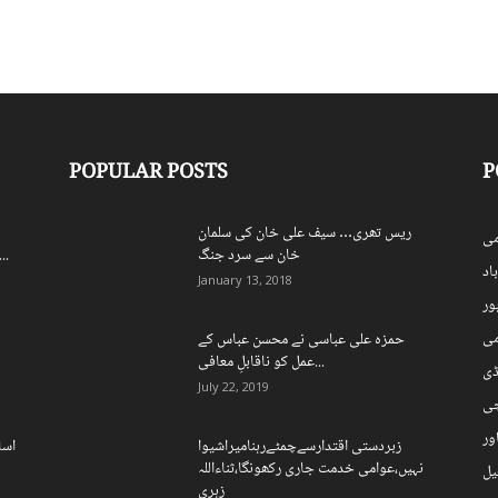
POPULAR POSTS
P
ریس تھری… سیف علی خان کی سلمان
ی
خان سے سرد جنگ
اسپورٹس بورڈ کے250 ریٹائرڈ ملازمی
اد
January 13, 2018
ہور
می
حمزہ علی عباسی نے محسن عباس کے
عمل کو ناقابلِ معافی...
ڈی
July 22, 2019
چی
ور
زبردستی اقتدارسےچمٹےرہنامیراشیوا
اسل
نہیں،عوامی خدمت جاری رکھونگا،ثناءاللہ
یل
زہری