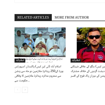
RELATED ARTICLES
MORE FROM AUTHOR
اسلام آباد
اسلام آباد
این ایس) ہنگو کے علاقے شینکئے
اسلام آباد (ٹی این ایس) پاکستان اسپورٹس
ں دہشت گردوں کے خلاف مشترکہ
بورڈ کے250 ریٹائرڈ ملازمین دو ماہ سے پنشن
سے محروم متاثرہ ریٹائرڈ ملازمین کا وفاقی
حکومت سے...