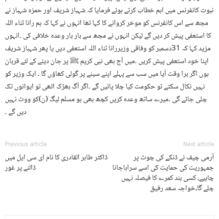
نبوت کانفرنس میں اہم خطاب کرتے ہوئے فرمایا کہ شہباز شریف اور حمزہ شہباز نے
مجھ سے اس کانفرنس کو موخر کروانے کا کہا تھا انہوں نے کہا کہ ہم رانا ثناء اللہ
کا استعفی پیش کر دیں گے لیکن انہوں نے مجھ سے بار بار وعدہ خلافی کی ۔انہوں
مزید کہا کہ 31دسمبر کو وفاقی وزیررانا ثناء اللہ استعفی دیں یا پھر شہباز شریف
اپنا خود استعفی پیش کریں ۔میں آج بھی نبی کریم ﷺ پر جان دینے کے لئے قربان
ہوں اگر برا وقت آیا میں سب سے پہلے اپنے سینے پر گولی کھاؤں گا ۔ ایک وزیر کو
نہیں نکال سکتے تو حکومت کیا چلا پائیں گے ۔اگر آگ بھڑک اٹھی تو ایوانوں تک
چلی جائے گی ۔میرے ساتھ وعدہ کریں کچھ بھی ہو مسلم لیگ (ن)کو ووٹ نہیں
دیں گے ۔
Previous article
Next article
آرمی چیف نے ڈنکے کی چوٹ پر
ڈاکٹر طاہر القادری کا نام ای سی ایل میں
جمہوریت کی حمایت کی اسے سراہاجانا
ڈالنے پر غور
چاہیے، کسی بند کمرے کا فیصلہ نہیں
چلے گا،خواجہ سعد رفیق