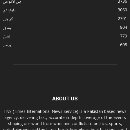
3736
بین الاقوامی
3060
راولپنڈی
2701
کراچی
804
پشاور
779
کھیل
608
بزنس
ABOUT US
TNS (Times International News Service) is a Pakistan based news
agency, delivering fast, accurate in-depth coverage of the events
shaping our world from wars and conflicts to politics, sports,
entertainment and the latest breakthroughs in health, science and