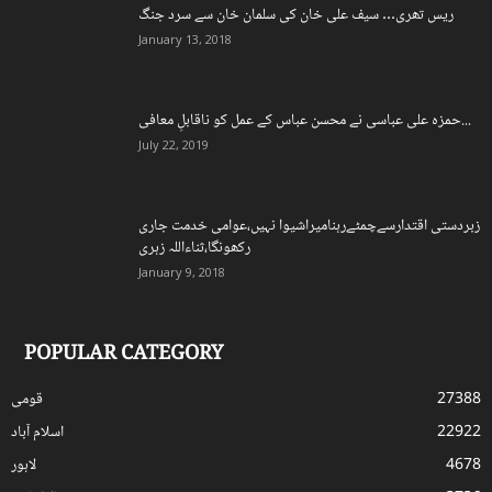
ریس تھری… سیف علی خان کی سلمان خان سے سرد جنگ
January 13, 2018
حمزہ علی عباسی نے محسن عباس کے عمل کو ناقابلِ معافی...
July 22, 2019
زبردستی اقتدارسےچمٹےرہنامیراشیوا نہیں،عوامی خدمت جاری
رکھونگا،ثناءاللہ زہری
January 9, 2018
POPULAR CATEGORY
27388
قومی
22922
اسلام آباد
4678
لاہور