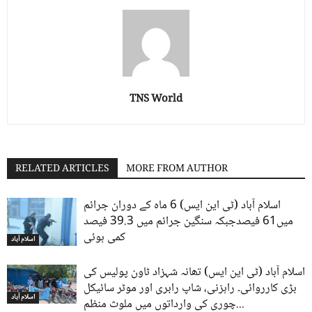
TNS World
RELATED ARTICLES
MORE FROM AUTHOR
اسلام آباد (ٹی این ایس) 6 ماہ کے دوران جرائم
میں61 فیصدجبکہ سنگین جرائم میں 39.3 فیصد
کمی ہوئی
اسلام آباد
اسلام آباد (ٹی این ایس) تھانہ شہزاد ٹاون پولیس کی
بڑی کارروائی۔ راہزنی، شاپ رابری اور موٹر سائیکل
اسلام آباد
چوری کی وارداتوں میں ملوث منظم...