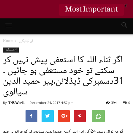
Most Important
X
ان کیٹیگری
Home
ان کیٹیگری
اگر ثناء اللہ کا استعفی پیش نہیں کر
سکتے تو خود مستعفی ہو جائیں ۔
31دسمبرکی ڈیڈلائن،پیر حمید الدین
سیالوی
By
TNS World
-
December 24, 2017
4:57 pm
394
0
گوجرانوالہ دسمبر24(ٹی این ایس):پیر حمیدا لدین سیالوی نے گوجرانوالہ ختم