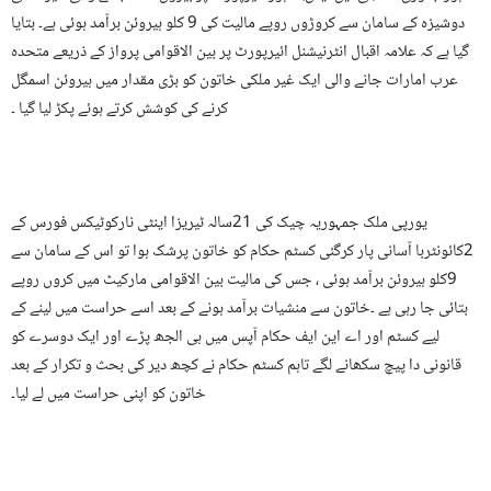
دوشیزہ کے سامان سے کروڑوں روپے مالیت کی 9 کلو ہیروئن برآمد ہوئی ہے۔ بتایا
گیا ہے کہ علامہ اقبال انٹرنیشنل ائیرپورٹ پر بین الاقوامی پرواز کے ذریعے متحدہ
عرب امارات جانے والی ایک غیر ملکی خاتون کو بڑی مقدار میں ہیروئن اسمگل
کرنے کی کوشش کرتے ہوئے پکڑ لیا گیا ۔
یورپی ملک جمہوریہ چیک کی 21سالہ ٹیریزا اینٹی نارکوٹیکس فورس کے
2کائونٹربا آسانی پار کرگئی کسٹم حکام کو خاتون پرشک ہوا تو اس کے سامان سے
9کلو ہیروئن برآمد ہوئی ، جس کی مالیت بین الاقوامی مارکیٹ میں کروں روپے
بتائی جا رہی ہے ۔خاتون سے منشیات برآمد ہونے کے بعد اسے حراست میں لینے کے
لیے کسٹم اور اے این ایف حکام آپس میں ہی الجھ پڑے اور ایک دوسرے کو
قانونی دا پیچ سکھانے لگے تاہم کسٹم حکام نے کچھ دیر کی بحث و تکرار کے بعد
خاتون کو اپنی حراست میں لے لیا۔