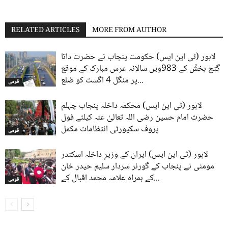
RELATED ARTICLES
MORE FROM AUTHOR
لاہور (ٹی این ایس) حکومت پنجاب نے حضرت داتا
گنج بخشؒ کے 983ویں سالانہ عرس مبارک کے موقع
پر منگل 4 اگست کو ضلع...
قومی
لاہور (ٹی این ایس) محکمہ داخلہ پنجاب چہلم
حضرت امام حسین رضی اللہ تعالیٰ عنہ کیلئے فول
پروف سکیورٹی انتظامات مکمل
قومی
لاہور (ٹی این ایس) ایران کے وزیرِ داخلہ اسکندر
مومنی نے پنجاب کے گورنر سردار سلیم حیدر خان
کے ہمراہ علامہ محمد اقبال کے...
قومی