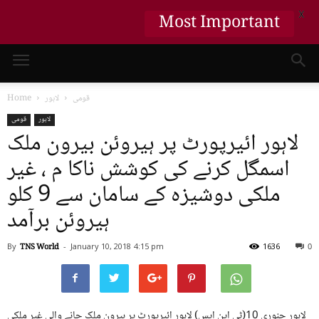
X
Most Important
قومی
لاہور
Home
لاہور
قومی
لاہور ائیرپورٹ پر ہیروئن بیرون ملک
اسمگل کرنے کی کوشش ناکا م ، غیر
ملکی دوشیزہ کے سامان سے 9 کلو
ہیروئن برآمد
By
TNS World
-
January 10, 2018
4:15 pm
1636
0
لاہور جنوری 10(ٹی این ایس) لاہور ائیرپورٹ پر بیرون ملک جانے والی غیر ملکی