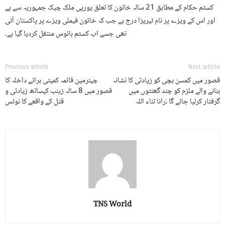
کسٹم حکام کے مطابق 21 سالہ خاتون کا تعلق یورپی ملک چیک جمہوریہ سے ہے
اور اس کے ویزے پر نام ٹیریزا درج ہے جب کہ خاتون فیملی ویزے پر پاکستان آئی
تھی جسے اب کسٹم ہائوس منتقل کردیا گیا ہے۔
Previous article
Next article
قصور میں کمسن بچی کو زیادتی کا نشانہ
چیئرمین قائمہ کمیٹی برائے داخلہ کا
بنانے والے ملزم کو چند گھنٹوں میں
قصور میں 8 سالہ زینب کیساتھ زیادتی و
گرفتار کرلیا جائے گا ،ْرانا ثناء اللہ
قتل کے واقعے کا نوٹس
TNS World