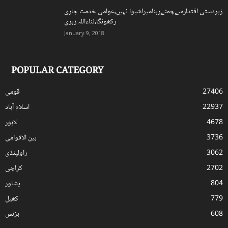
زبردستی اقتدارسےچمٹےرہنامیراشیوا نہیں،عوامی خدمت جاری
رکھونگا،ثناءاللہ زہری
January 9, 2018
POPULAR CATEGORY
27406
قومی
22937
اسلام آباد
4678
لاہور
3736
بین الاقوامی
3062
راولپنڈی
2702
کراچی
804
پشاور
779
کھیل
608
بزنس