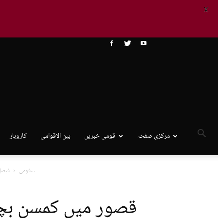
X
مرکزی صفحہ
قومی خبریں
بین الاقوامی
کاروبار
قصور میں کمسن بچی کو زیادتی کا نشانہ بنانے والے ملزم کو...
قومی
فیصل 
قصور میں کمسن بچی 