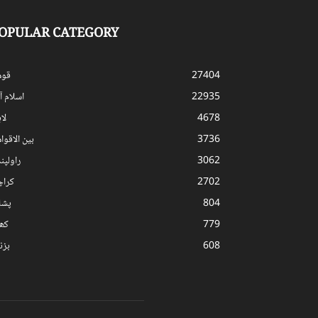
OPULAR CATEGORY
27404
قوم
22935
اسلام آب
4678
لا
3736
بین الاقوا
3062
راولپن
2702
کرا
804
پشا
779
کھ
608
بز