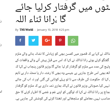
ٹوں میں گرفتار کرلیا جائے
گا ،ْرانا ثناء اللہ
را
By
TNS World
-
January 10, 2018
4:25 pm
را
پنجاب رانا ثنااللہ نے کہا ہے کہ قصور میں کمسن بچی کو زیادتی کا نشانہ بنانے والے ملزم
تگو کرتے ہوئے رانا ثنااللہ نے کہا کہ اس سے قبل پیش آنے والے واقعات کے
یج کی مدد سے ملزم کو گرفتار کر لیا جائے گا۔وزیر قانون پنجاب نے کہا کہ
ھ بچی اس طرح جارہی ہے جیسے وہ بچی کا رشتہ دار یا محلہ دار ہے تاہم
ہ نے کہا کہ حکومت کی طرف سے نا تو پہلے کوتاہی کی گئی اور نہ اب کی جائے
یں کیا۔صوبائی وزیر قانون نے کہاکہ ہماری ذمہ داری ہے کہ ملزم کو گرفتار
اج پر رانا ثنااللہ نے کہا کہ لوگوں کو اپنے غم و غصے کا اظہار کرنے کا حق
 مناسب نہیں، معاملے کو سلجھانے اور ٹھنڈا کرنے کی کوشش کی جارہی ہے۔