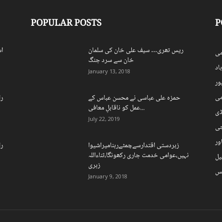
POPULAR POSTS
P
ریس تھری… سیف علی خان کی سلمان
اس
ی
خان سے سرد جنگ
اد
January 13, 2018
ہور
می
حمزہ علی عباسی نے محسن عباس کے
را
عمل کو ناقابلِ معافی...
ڈی
July 22, 2019
چی
ور
زبردستی اقتدارسےچمٹےرہنامیراشیوا
را
نہیں،عوامی خدمت جاری رکھونگا،ثناءاللہ
یل
زہری
نس
January 9, 2018