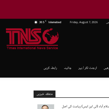
C
چی
Friday, August 7, 2026
30.5
Islamabad
TNS
World
ھیں
ارجنٹ ٹکر / بپر
چائینہ
رابطہ کریں
متعلقہ خبریں
لام آباد (ٹی این ایس) ریاست کی اصل