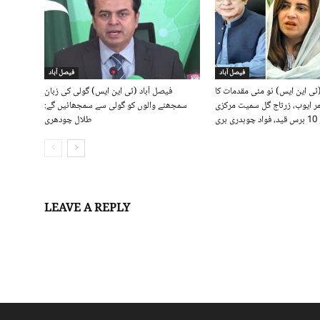
فیصل آباد
فیصل آباد
(ٹی این ایس) نو مئی مقدمات کا
فیصل آباد (ٹی این ایس) گولی کی زبان
ر ایوب، زرتاج گل سمیت مرکزی
سمجھنے والوں کو گولی سے سمجھائیں گے:
بری
طلال چودھری
LEAVE A REPLY
Log in to leave a comment