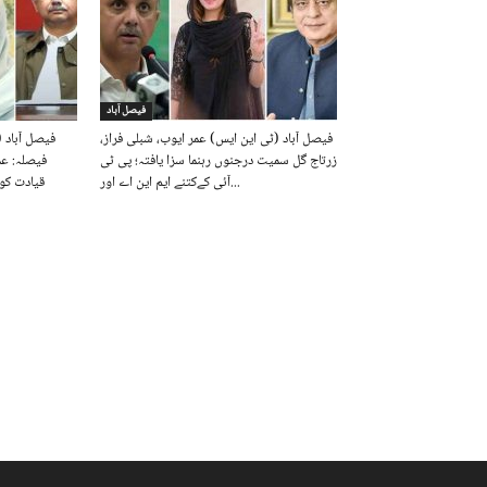
فیصل آباد
فیصل آباد (ٹی این ایس) عمر ایوب، شبلی فراز،
فیصل آباد 
زرتاج گل سمیت درجنوں رہنما سزا یافتہ؛ پی ٹی
فیصلہ: عم
آئی کےکتنے ایم این اے اور...
قیادت کو 10 برس قید، فواد چوہدری 