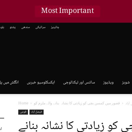
Most Important
چائینیز
سرائیکی
سندھی
پشتو
بلو
شوبز
ویڈیوز
سائنس اور ٹیکنالوجی
ایکسکلوسیو خبریں
انگلش میں پڑ
آباد
Home
فیصل آباد
قومی
کو زیادتی کا نشانہ بنانے
اس