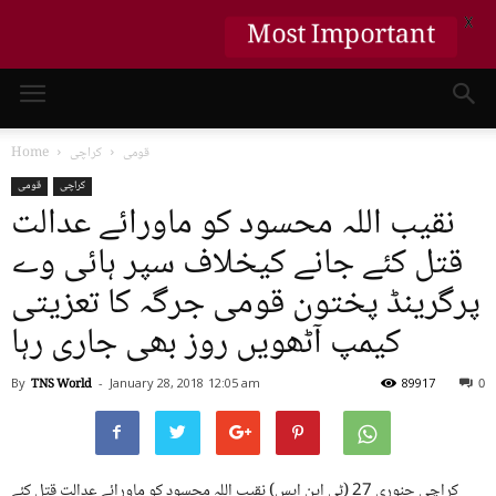
X
Most Important
قومی
کراچی
Home
کراچی
قومی
نقیب اللہ محسود کو ماورائے عدالت
قتل کئے جانے کیخلاف سپر ہائی وے
پرگرینڈ پختون قومی جرگہ کا تعزیتی
کیمپ آٹھویں روز بھی جاری رہا
By
TNS World
-
January 28, 2018
12:05 am
89917
0
کراچی جنوری 27 (ٹی این ایس) نقیب اللہ محسود کو ماورائے عدالت قتل کئے