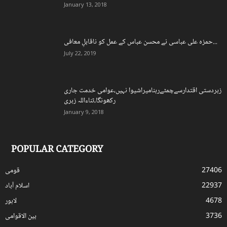
January 13, 2018
حمزہ علی عباسی نے محسن عباس کے عمل کو ناقابلِ معافی...
July 22, 2019
زبردستی اقتدارسےچمٹےرہنامیراشیوا نہیں،عوامی خدمت جاری
رکھونگا،ثناءاللہ زہری
January 9, 2018
POPULAR CATEGORY
27406
قومی
22937
اسلام آباد
4678
لاہور
3736
بین الاقوامی