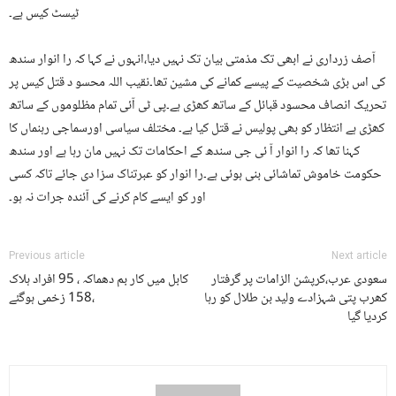
ٹیسٹ کیس ہے۔
آصف زرداری نے ابھی تک مذمتی بیان تک نہیں دیا،انہوں نے کہا کہ را انوار سندھ
کی اس بڑی شخصیت کے پیسے کمانے کی مشین تھا۔نقیب اللہ محسو د قتل کیس پر
تحریک انصاف محسود قبائل کے ساتھ کھڑی ہے۔پی ٹی آئی تمام مظلوموں کے ساتھ
کھڑی ہے انتظار کو بھی پولیس نے قتل کیا ہے۔ مختلف سیاسی اورسماجی رہنماں کا
کہنا تھا کہ را انوار آ ئی جی سندھ کے احکامات تک نہیں مان رہا ہے اور سندھ
حکومت خاموش تماشائی بنی ہوئی ہے۔را انوار کو عبرتناک سزا دی جائے تاکہ کسی
اور کو ایسے کام کرنے کی آئندہ جرات نہ ہو۔
Previous article
Next article
سعودی عرب،کرپشن الزامات پر گرفتار
کابل میں کار بم دھماکہ ، 95 افراد ہلاک
کھرب پتی شہزادے ولید بن طلال کو رہا
،158 زخمی ہوگئے
کردیا گیا