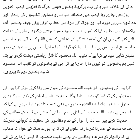
جانے کے خلاف سپر ہائی وے پرگرینڈ پختون قومی جرگہ کا تعزیتی کیمپ آٹھویں
روز بھی جاری رہا کیمپ میں مختلف سیاسی و سماجی تنظیموں کے رہنماں اور
عمائدین شہرنے دورہ کیا اور جرگہ کے شرکاسے خطاب کرتے ہوئے چیف جسٹس آف
پاکستان سے مطالبہ کیا کہ نقیب اللہ محسود سمیت جتنے لوگ بھی ماورائے عدالت
قتل کئے گئے ہیں ان کی تحقیقات کے لئے عدالتی کمیشن قائم کیا جائے اور جلد سے
جلد سابق ایس ایس پی ملیر را انوارکو گرفتار کیا جائےآاے این پی سندھ کے صدر
سنیٹر شاہی سید نے کہا ہے کہ نقیب اللہ محسود کا قتل ریاستی دہشت گردی ہے پتہ
نہیں ہم پختونوں کو کیوں مارا جارہا ہے کراچی کے پختونوں کو نقیب اللہ محسود
شہید پختون قوم کا ہیرو ہے۔
کراچی کے پختونوں کو نقیب اللہ محسود کے خون سے وفا کرتے ہوئے کراچی کے
پختونوں کے تحفظ کو یقینی بنانا ہوگا۔ جمعیت علماء اسلام کے ڈپٹی سیکریٹری
جنرل سینیٹر مولانا عبدالغفورحیدری نے بھی کیمپ کا دورہ کیا انہوں نے کہا کہ
افسوس ہے نقیب اللہ محسود کے قتل پر ہم عدالتی کمیشن کے قیام کے مطالبے کی
حمایت کرتے ہیں عدالت را انوار کے تمام مقابلوں کی تحقیقات کروائے۔ تحریک
انصاف سندھ کے صدرڈاکٹرعارف علوی نے کہاکہ یہ پورے ملک کے عوام کا مطالبہ
ہے کہ راانوار کو سر عام پھانسی دی جائے۔نقیب محسود کا کیس زرداری کے لئے