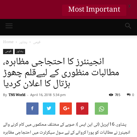
X
Most Important
قومی
پشاور
Home
پشاور
قومی
انجینئرز کا احتجاجی مظاہرہ،
مطالبات منظوری کے لیےقلم چھوڑ
ہڑتال کا اعلان کردیا
By
TNS World
-
April 16, 2018
5:34 pm
785
0
پشاور، 16اپریل (ٹی این ایس ): صوبے کے مختلف محکموں میں کام کرنے والے
انجینرز نے مطالبات کو پورا کروانے کے لیے سول سیکرٹرٹ میں احتجاجی مظاہرہ