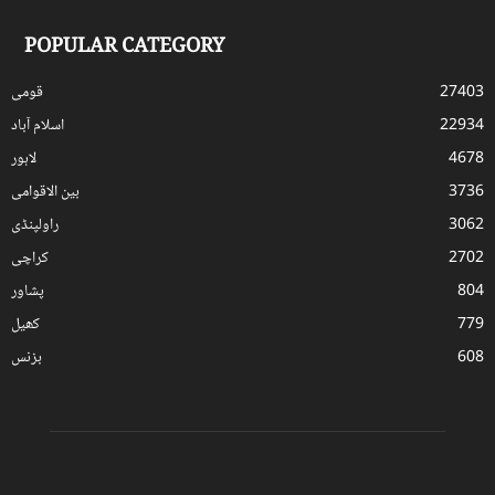
POPULAR CATEGORY
27403
قومی
22934
اسلام آباد
4678
لاہور
3736
بین الاقوامی
3062
راولپنڈی
2702
کراچی
804
پشاور
779
کھیل
608
بزنس