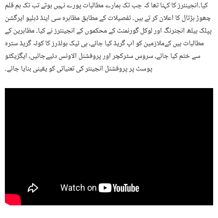
کیا۔انجینئرز کا کہنا تھا کہ جب تک ہمارے مطالبات پورے نہیں ہوتے تب تک ہم قلم
چھوڑ ہڑتال کا اعلان کر تے ہیں۔ تفصیلات کے مطابق مظاہرہ سی اینڈ ڈبلیو ایرگشن
پپلک ہیلھ انجنرنگ اور لوکل گورنمنٹ کے محکموں کے انجینئرز نے کیا۔ مظاہرین کے
مطالبات ہیں کےملازمین کو اپ گریڈ کیا جائے، بی ٹیک ہولڈرز کا کوٹہ گریڈ سترہ
سے ختم کیا جائے، سروس سٹرکچر اور پروفشنل الاونس دئیےجائیں، ایگزیکٹو
پوسٹ پر پروفشنل انجینئر کی تعنیاتی کو یقینی بنایا جائے۔