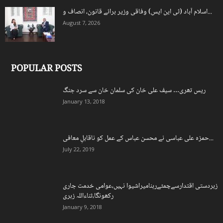
اسلام آباد (ٹی این ایس) وفاقی وزیر برائے قانون، انصاف و...
August 7, 2026
POPULAR POSTS
ریس تھری… سیف علی خان کی سلمان خان سے سرد جنگ
January 13, 2018
حمزہ علی عباسی نے محسن عباس کے عمل کو ناقابلِ معافی...
July 22, 2019
زبردستی اقتدارسےچمٹےرہنامیراشیوا نہیں،عوامی خدمت جاری
رکھونگا،ثناءاللہ زہری
January 9, 2018