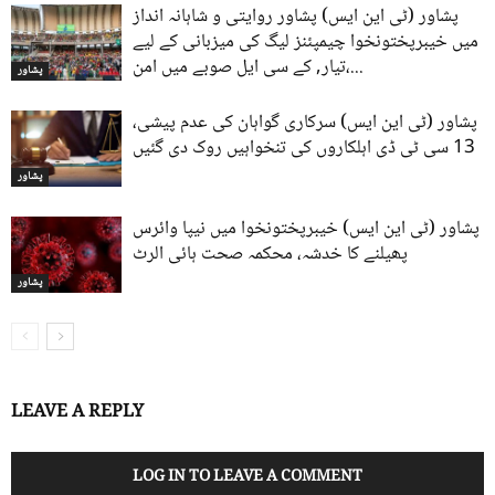
پشاور (ٹی این ایس) پشاور روایتی و شاہانہ انداز
میں خیبرپختونخوا چیمپئنز لیگ کی میزبانی کے لیے
تیار, کے سی ایل صوبے میں امن،...
پشاور
پشاور (ٹی این ایس) سرکاری گواہان کی عدم پیشی،
13 سی ٹی ڈی اہلکاروں کی تنخواہیں روک دی گئیں
پشاور
پشاور (ٹی این ایس) خیبرپختونخوا میں نیپا وائرس
پھیلنے کا خدشہ، محکمہ صحت ہائی الرٹ
پشاور
LEAVE A REPLY
LOG IN TO LEAVE A COMMENT