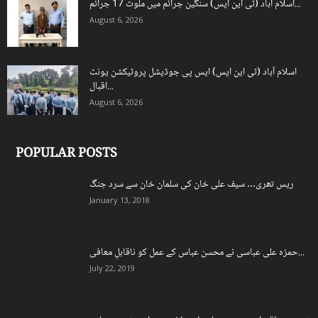
اسلام آباد (ٹی این ایس) سنگین جرائم میں ملوث 17 جرائم...
August 6, 2026
اسلام آباد (ٹی این ایس) ایس پی جوڈیشل پروٹیکشن یونٹ
اقبال...
August 6, 2026
POPULAR POSTS
ریس تھری… سیف علی خان کی سلمان خان سے سرد جنگ
January 13, 2018
حمزہ علی عباسی نے محسن عباس کے عمل کو ناقابلِ معافی...
July 22, 2019