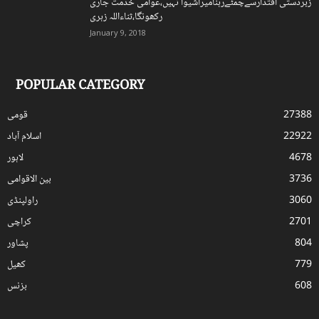
زبردستی اقتدارسےچمٹےرہنامیراشیوا نہیں،عوامی خدمت جاری
رکھونگا،ثناءاللہ زہری
January 9, 2018
POPULAR CATEGORY
27388
قومی
22922
اسلام آباد
4678
لاہور
3736
بین الاقوامی
3060
راولپنڈی
2701
کراچی
804
پشاور
779
کھیل
608
بزنس