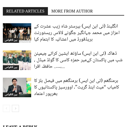
RELATED ARTICLES
MORE FROM AUTHOR
انگلینڈ (ٹی این ایس) بیرسٹر شاہ زیب عشرت کے
اعزاز میں محمد جہانگیر جگونے لالاس ریسٹورنٹ
بریڈفورڈ میں اعشائیہ کا اہتمام کیا
بین الاقوامی
ڈھاکہ (ٹی این ایس) ساؤتھ ایشین کراٹے چیمپئن
شپ میں پاکستان کےمیر حمزہ کاسی کا گولڈ میڈل ,
….. حافظہ اقرا،...
بین الاقوامی
برمنگھم (ٹی این ایس) برمنگھم میں فیصل ہلز کا
کامیاب “میٹ اینڈ گریٹ”، اوورسیز پاکستانیوں کا
بھرپور اعتماد
بین الاقوامی