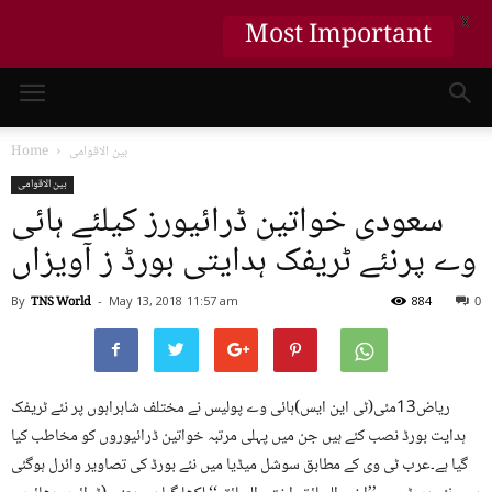
X
Most Important
بین الاقوامی
Home
بین الاقوامی
سعودی خواتین ڈرائیورز کیلئے ہائی
وے پرنئے ٹریفک ہدایتی بورڈ ز آویزاں
By
TNS World
-
May 13, 2018
11:57 am
884
0
ریاض13مئی(ٹی این ایس)ہائی وے پولیس نے مختلف شاہراہوں پر نئے ٹریفک
ہدایت بورڈ نصب کئے ہیں جن میں پہلی مرتبہ خواتین ڈرائیوروں کو مخاطب کیا
گیا ہے۔عرب ٹی وی کے مطابق سوشل میڈیا میں نئے بورڈ کی تصاویر وائرل ہوگئی