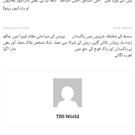
ہیں۔ نئے بورڈ میں ’’اخی السائق، اختی السائقہ‘‘ لکھا گیا ہے۔ یعنی (ڈرائیور بھائیوں
او رڈرائیور بہنو)
Previous article
Next article
سندھ کے مختلف شہروں میں پاکستان
پیرس کے سیاحتی مقام اوپرا میں چاقو
زندہ باد ریلیاں نکالی گئیں، ریلی کے شرکا
سے حملہ ،ایک شخص ہلاک،حملہ آور بھی
نے پاکستان اور پاک فوج کے حق میں
مار ا گیا
نعرے لگائے
TNS World