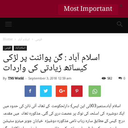
X
Most Important
قومی
اسلام آباد
Home
اسلام آباد
قومی
اسلام آباد : گن پوائنٹ پر لڑکی
کیساتھ زیادتی کی واردات
By
TNS World
-
September 3, 2018
12:59 am
582
0
اسلام آباد،ستمبر03(ٹی این ایس): دارلحکومت کے تھانہ آئی نائن کی حدود میں
ایک دوشیرہ کی اسلحہ کی نوک پر عصمت دری کی گئی۔ مذکورہ تھانہ میں مقدمہ
درج کیس کے مطابق سارہ رباب نامی مذکورہ دوشیزہ خیابان جوہر میٹرو سٹیشن