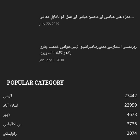
حمزہ علی عباسی نے محسن عباس کے عمل کو ناقابلِ معافی...
July 22, 2019
زبردستی اقتدارسےچمٹےرہنامیراشیوا نہیں،عوامی خدمت جاری
رکھونگا،ثناءاللہ زہری
January 9, 2018
POPULAR CATEGORY
27442
قومی
22959
اسلام آباد
4678
لاہور
3736
بین الاقوامی
3074
راولپنڈی