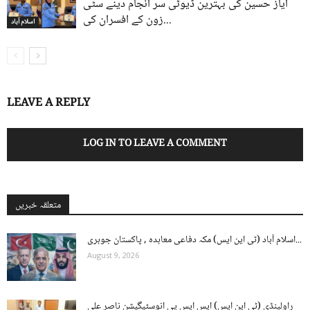
ایاز حسین کی بہترین ڈیوٹی سر انجام دینے سٹی
زون کے افسران کی...
اسلام آباد
LEAVE A REPLY
LOG IN TO LEAVE A COMMENT
متعلقہ خبریں
اسلام آباد (ٹی این ایس) مکہ دفاعی معاہدہ , پاکستان جوہری...
August 9, 2026
راولپنڈی (ٹی این ایس) ایس ایس پی انوسٹیگیشن ناصر علی