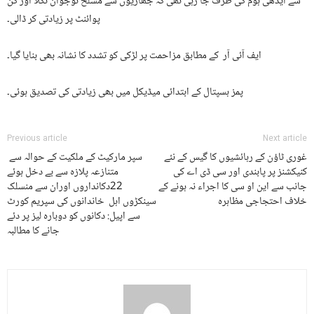
سے ایدھی ہوم کی طرف جا رہی تھی کہ جھاڑیوں سے مسلح نوجوان نکلا اور گن
پوائنٹ پر زیادتی کر ڈالی۔
ایف آئی آر کے مطابق مزاحمت پر لڑکی کو تشدد کا نشانہ بھی بنایا گیا۔
پمز ہسپتال کے ابتدائی میڈیکل میں بھی زیادتی کی تصدیق ہوئی۔
Previous article
Next article
غوری ٹاؤن کے رہائشیوں کا گیس کے نئے
سپر مارکیٹ کے ملکیت کے حوالہ سے
کنیکشنز پر پابندی اور سی ڈی اے کی
متنازعہ پلازہ سے بے دخل ہوئے
جانب سے این او سی کا اجراء نہ ہونے کے
22دکانداروں اوران سے منسلک
خلاف احتجاجی مظاہرہ
سینکڑوں اہل خاندانوں کی سپریم کورٹ
سے اپیل: دکانوں کو دوبارہ لیز پر دئے
جانے کا مطالبہ