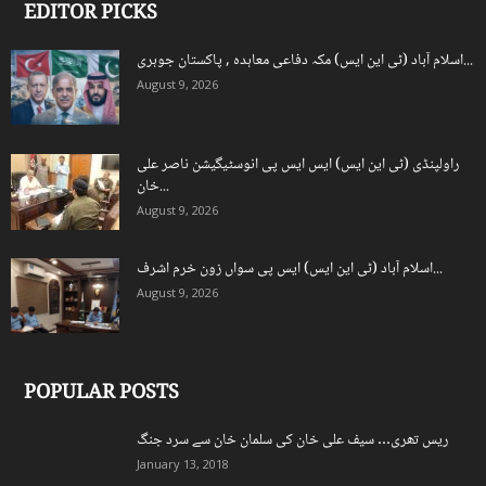
EDITOR PICKS
اسلام آباد (ٹی این ایس) مکہ دفاعی معاہدہ , پاکستان جوہری...
August 9, 2026
راولپنڈی (ٹی این ایس) ایس ایس پی انوسٹیگیشن ناصر علی
خان...
August 9, 2026
اسلام آباد (ٹی این ایس) ایس پی سواں زون خرم اشرف...
August 9, 2026
POPULAR POSTS
ریس تھری… سیف علی خان کی سلمان خان سے سرد جنگ
January 13, 2018