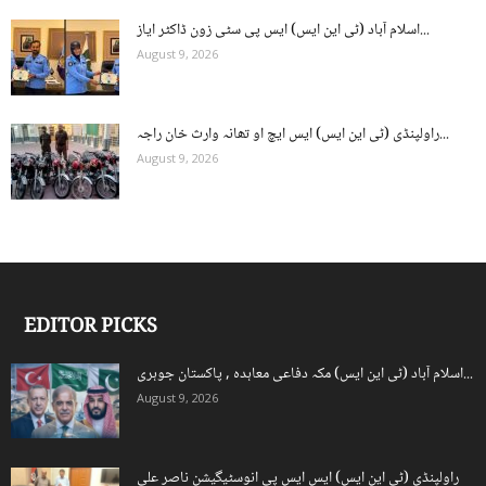
اسلام آباد (ٹی این ایس) ایس پی سٹی زون ڈاکٹر ایاز...
August 9, 2026
راولپنڈی (ٹی این ایس) ایس ایچ او تھانہ وارث خان راجہ...
August 9, 2026
EDITOR PICKS
اسلام آباد (ٹی این ایس) مکہ دفاعی معاہدہ , پاکستان جوہری...
August 9, 2026
راولپنڈی (ٹی این ایس) ایس ایس پی انوسٹیگیشن ناصر علی