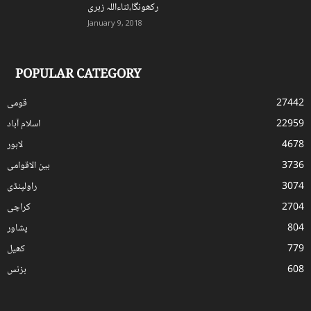
رکھونگا،ثناءاللہ زہری
January 9, 2018
POPULAR CATEGORY
27442
قومی
22959
اسلام آباد
4678
لاہور
3736
بین الاقوامی
3074
راولپنڈی
2704
کراچی
804
پشاور
779
کھیل
608
بزنس