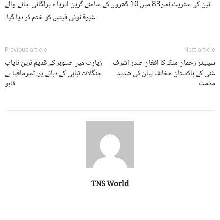
ٹین کی سٹریٹ نمبر83 میں 10 گھروں کے سامنے گرین ایریا ء پرلگائی جانے والے
غیرقانونی فینس کو ختم کر دیا گیا۔
Previous article
Next article
سینیٹر رحمان ملک کا افغان صدر اشرف
زیارت میں صنوبر کے قدیم ترین نایاب
غنی کے پاکستان مخالف بیان کی شدید
جنگلات تباہی کے دہانے پر، ٹمبرمافیا بے
مذمت
قابو
TNS World