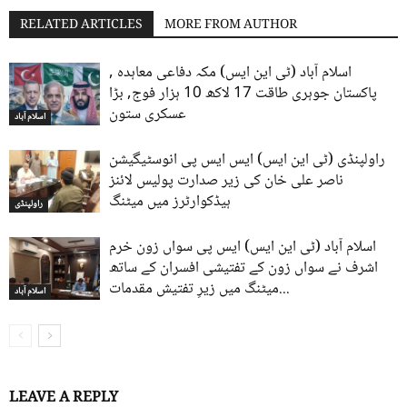
RELATED ARTICLES
MORE FROM AUTHOR
اسلام آباد (ٹی این ایس) مکہ دفاعی معاہدہ ,
پاکستان جوہری طاقت 17 لاکھ 10 ہزار فوج, بڑا
عسکری ستون
اسلام آباد
راولپنڈی (ٹی این ایس) ایس ایس پی انوسٹیگیشن
ناصر علی خان کی زیر صدارت پولیس لائنز
ہیڈکوارٹرز میں میٹنگ
راولپنڈی
اسلام آباد (ٹی این ایس) ایس پی سواں زون خرم
اشرف نے سواں زون کے تفتیشی افسران کے ساتھ
میٹنگ میں زیرِ تفتیش مقدمات...
اسلام آباد
LEAVE A REPLY