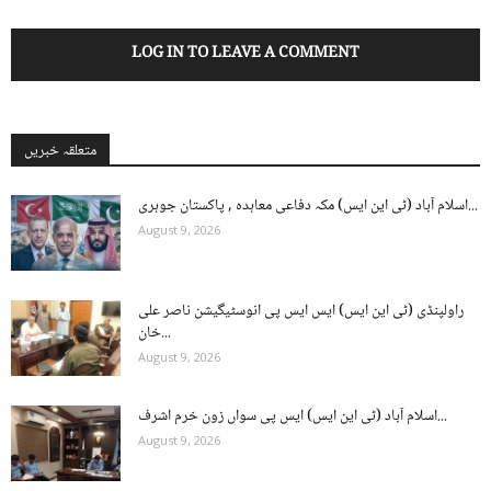
LOG IN TO LEAVE A COMMENT
متعلقہ خبریں
اسلام آباد (ٹی این ایس) مکہ دفاعی معاہدہ , پاکستان جوہری...
August 9, 2026
راولپنڈی (ٹی این ایس) ایس ایس پی انوسٹیگیشن ناصر علی
خان...
August 9, 2026
اسلام آباد (ٹی این ایس) ایس پی سواں زون خرم اشرف...
August 9, 2026