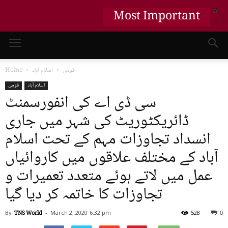
Most Important
X
قومی
اسلام آباد
Home
اسلام آباد
قومی
سی ڈی اے کی انفورسمنٹ
ڈائریکٹوریٹ کی شہر میں جاری
انسداد تجاوزات مہم کے تحت اسلام
آباد کے مختلف علاقوں میں کاروائیاں
عمل میں لاتے ہوئے متعدد تعمیرات و
تجاوزات کا خاتمہ کر دیا گیا
By
TNS World
-
March 2, 2020
6:32 pm
528
0