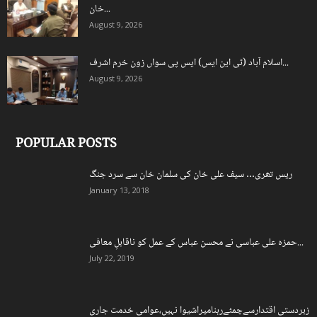
خان...
August 9, 2026
اسلام آباد (ٹی این ایس) ایس پی سواں زون خرم اشرف...
August 9, 2026
POPULAR POSTS
ریس تھری… سیف علی خان کی سلمان خان سے سرد جنگ
January 13, 2018
حمزہ علی عباسی نے محسن عباس کے عمل کو ناقابلِ معافی...
July 22, 2019
زبردستی اقتدارسےچمٹےرہنامیراشیوا نہیں،عوامی خدمت جاری