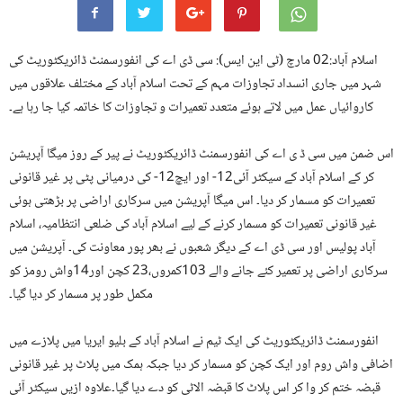
اسلام آباد:02 مارچ (ٹی این ایس): سی ڈی اے کی انفورسمنٹ ڈائریکٹوریٹ کی
شہر میں جاری انسداد تجاوزات مہم کے تحت اسلام آباد کے مختلف علاقوں میں
کاروائیاں عمل میں لاتے ہوئے متعدد تعمیرات و تجاوزات کا خاتمہ کیا جا رہا ہے۔
اس ضمن میں سی ڈ ی اے کی انفورسمنٹ ڈائریکٹوریٹ نے پیر کے روز میگا آپریشن
کر کے اسلام آباد کے سیکٹر آئی12- اور ایچ12- کی درمیانی پٹی پر غیر قانونی
تعمیرات کو مسمار کر دیا۔ اس میگا آپریشن میں سرکاری اراضی پر بڑھتی ہوئی
غیر قانونی تعمیرات کو مسمار کرنے کے لیے اسلام آباد کی ضلعی انتظامیہ، اسلام
آباد پولیس اور سی ڈی اے کے دیگر شعبوں نے بھر پور معاونت کی۔ آپریشن میں
سرکاری اراضی پر تعمیر کئے جانے والے 103کمروں،23 کچن اور14واش رومز کو
مکمل طور پر مسمار کر دیا گیا۔
انفورسمنٹ ڈائریکٹوریٹ کی ایک ٹیم نے اسلام آباد کے بلیو ایریا میں پلازے میں
اضافی واش روم اور ایک کچن کو مسمار کر دیا جبکہ ہمک میں پلاٹ پر غیر قانونی
قبضہ ختم کر وا کر اس پلاٹ کا قبضہ الاٹی کو دے دیا گیا۔علاوہ ازیں سیکٹر آئی