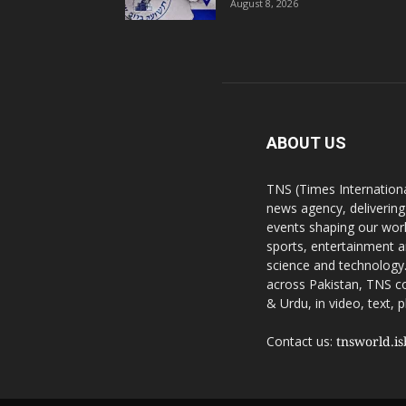
August 8, 2026
ABOUT US
TNS (Times Internationa
news agency, delivering
events shaping our worl
sports, entertainment a
science and technology.
across Pakistan, TNS co
& Urdu, in video, text, 
Contact us:
tnsworld.i