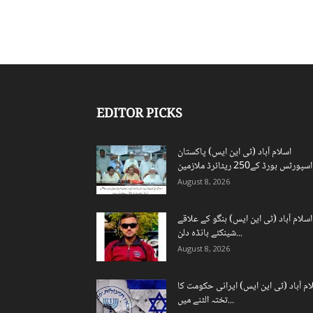
EDITOR PICKS
اسلام آباد (ٹی این ایس) پاکستان
ن...
August 8, 2026
اسلام آباد (ٹی این ایس) ہنگو کے علاقے
شینکئے بانڈہ دلن...
August 8, 2026
ام آباد (ٹی این ایس) ایرانی حکومت کا
تختہ الٹنے میں...