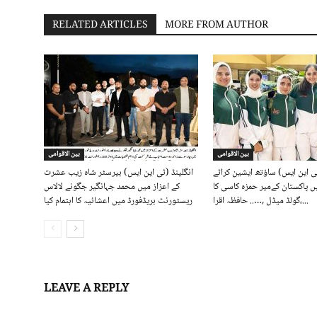
RELATED ARTICLES
MORE FROM AUTHOR
بین الاقوامی
بین الاقوامی
ی این ایس) ساؤتھ ایشین کراٹے
انگلینڈ (ٹی این ایس) بیرسٹر شاہ زیب عشرت
 پاکستان کےمیر حمزہ کاسی کا
کے اعزاز میں محمد جہانگیر جگونے لالاس
گولڈ میڈل ,….. حافظہ اقرا،...
ریسٹورنٹ بریڈفورڈ میں اعشائیہ کا اہتمام کیا
LEAVE A REPLY
Log in to leave a comment