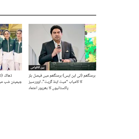
بین الاقوامی
برمنگھم (ٹی این ایس) برمنگھم میں فیصل ہلز
ڈھاکہ (ٹ
کا کامیاب “میٹ اینڈ گریٹ”، اوورسیز
چیمپئن شپ میں
پاکستانیوں کا بھرپور اعتماد