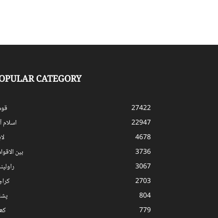
OPULAR CATEGORY
27422
قوم
22947
اسلام آب
4678
لا
3736
بین الاقوا
3067
راولپن
2703
کرا
804
پشا
779
کھ