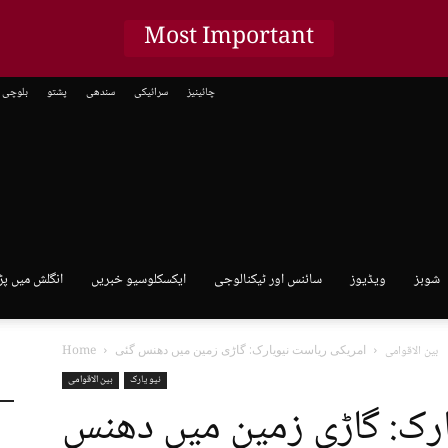
Most Important
چائینیز
سرائیکی
سندھی
پشتو
بلوچی
شوبز
ویڈیوز
سائنس اور ٹیکنالوجی
ایکسکلوسیو خبریں
انگلش میں پڑ
بین الاقوامی
امریکی ریاست نیویارک: گاڑی زمین میں دھنس گئی
Home
نیو یارک
بین الاقوامی
رک: گاڑی زمین میں دھنس