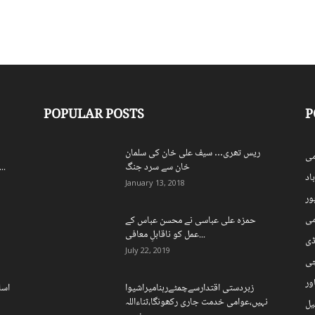
POPULAR POSTS
P
ریس تھری… سیف علی خان کی سلمان
ی
خان سے سرد جنگ
اسپورٹس بورڈ کے250 ریٹائرڈ ملازمی
اد
January 13, 2018
ہور
می
حمزہ علی عباسی نے محسن عباس کے
عمل کو ناقابلِ معافی...
ڈی
July 22, 2019
چی
ور
زبردستی اقتدارسےچمٹےرہنامیراشیوا
اسل
نہیں،عوامی خدمت جاری رکھونگا،ثناءاللہ
یل