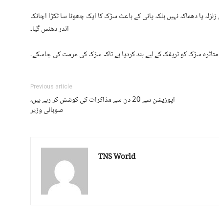
 زلزلہ یا دھماکہ نہیں بلکہ پانی کے باعث سڑک کا ایک چھوٹا سا ٹکڑا اچانک
اندر دھنس گیا۔
 متاثرہ سڑک کو ٹریفک کے لیے بند کردیا ہے تاکہ سڑک کی مرمت کی جاسکے۔
Previous article
اپوزیشن سے 20 دن سے مذاکرات کی کوشش کر رہے ہیں،
صوبائی وزیر
TNS World