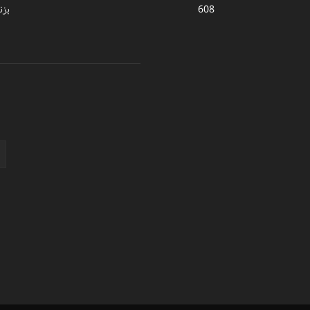
608
بز