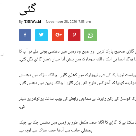
گئی
اسپورٹس بورڈ کے250 ریٹائرڈ ملازمی
By
TNS World
-
November 28, 2020
7:53 pm
: ‌اگر آپ رات میں گاڑی صحیح پارک کریں اور صبح وہ زمین میں دھنسی ہوئی ملے تو آپ کا
اسل
 ہوگا، ایسا ہی ایک واقعہ نیویارک میں پیش آیا جہاں زمین گاڑی نگل گئی۔
ریاست نیویارک کے شہر نیویارک میں کھڑی گاڑی اچانک سڑک میں دھنسنے
خوفزدہ کردیا کہ آخر کس طرح اتنی بڑی گاڑی اچانک زمین میں دھنس گئی۔
ک کونسل کے رکن رابرٹ نے سماجی رابطے کی ویب سائٹ پر ٹوئٹر پر شیئر
کی۔
اسکتا ہے کہ گاڑی کا اگلا حصہ مکمل طور پر زمین میں دھنس چکا ہے جبکہ
پچھلی جانب سے آدھا حصہ سڑک سے اوپر ہے۔