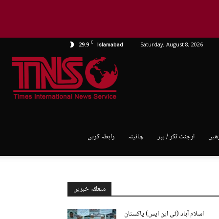
C
29.9
Saturday, August 8, 2026
Islamabad
TNS
World
ھیں
ارجنٹ ٹکر / بپر
چائینہ
رابطہ کریں
متعلقہ خبریں
اسلام آباد (ٹی این ایس) پاکستان