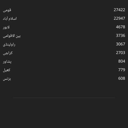
27422
قومی
22947
اسلام آباد
4678
لاہور
3736
بین الاقوامی
3067
راولپنڈی
2703
کراچی
804
پشاور
779
کھیل
608
بزنس