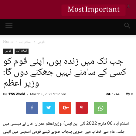
X
Most Important
قومی
اسلام آباد
Home
اسلام آباد
قومی
جب تک میں زندہ ہوں، اپنی قوم کو
کسی کے سامنے نہیں جھکنے دوں گا:
وزیر اعظم
By
TNS World
-
March 6, 2022
9:12 pm
1244
0
اسلام آباد 06 مارچ 2022 (ٹی این ایس): وزیراعظم عمران خان نے میلسی میں
جلسہ عام سے خطاب میں جنوبی پنجاب صوبے کیلئے قومی اسمبلی میں آئینی