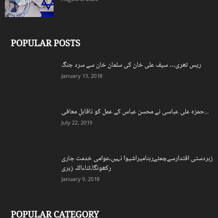
POPULAR POSTS
ریس تھری… سیف علی خان کی سلمان خان سے سرد جنگ
January 13, 2018
حمزہ علی عباسی نے محسن عباس کے عمل کو ناقابلِ معافی...
July 22, 2019
زبردستی اقتدارسےچمٹےرہنامیراشیوا نہیں،عوامی خدمت جاری
رکھونگا،ثناءاللہ زہری
January 9, 2018
POPULAR CATEGORY