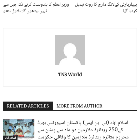
پیپلزپارٹی کےلانگ مارچ کا روٹ تبدیل
وزیراعظم کا بندوبست کرنے تک چین سے
کردیا گیا
نہیں بیٹھوں گا: بلاول بھٹو
TNS World
RELATED ARTICLES
MORE FROM AUTHOR
اسلام آباد (ٹی این ایس) پاکستان اسپورٹس بورڈ
کے250 ریٹائرڈ ملازمین دو ماہ سے پنشن سے
محروم متاثرہ ریٹائرڈ ملازمین کا وفاقی حکومت
اسلام آباد