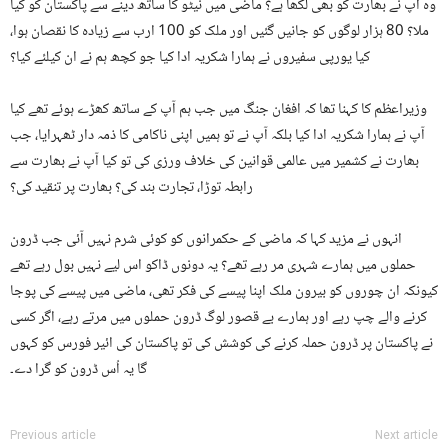
وہ آپ نے بھارت کو بھی لکھا ہے؟ ماضی میں نیٹو کا ساتھ دینے سے پاکستان کو کیا
ملا؟ 80 ہزار لوگوں کو جانیں گئیں اور ملک کو 100 ارب سے زیادہ کا نقصان ہوا،
کیا یورپی سفیروں نے ہمارا شکریہ ادا کیا جو کچھ ہم نے ان کیلئے کیا؟
وزیراعظم کا کہنا تھا کہ افغان جنگ میں جب ہم آپ کے ساتھ کھڑے ہوئے تھے کیا
آپ نے ہمارا شکریہ ادا کیا بلکہ آپ نے تو ہمیں اپنی ناکامی کا ذمہ دار ٹھہرایا، جب
بھارت نے کشمیر میں عالمی قوانین کی خلاف ورزی کی تو کیا آپ نے بھارت سے
رابطہ توڑا، تجارت بند کی؟ بھارت پر تنقید کی؟
انہوں نے مزید کہا کہ ماضی کے حکمرانوں کو کوئی شرم نہیں آئی جب ڈرون
حملوں میں ہمارے شہری مر رہے تھے؟ یہ دونوں ڈاکو اس لیے نہیں بول رہے تھے
کیونکہ ان چوروں کو بیرون ملک اپنا پیسے کی فکر تھی، ماضی میں پیسے کی پوجا
کرنے والے چپ رہے اور ہمارے بے قصور لوگ ڈرون حملوں میں مرتے رہے، اگر کسی
نے پاکستان پر ڈرون حملہ کرنے کی کوشش کی تو پاکستان کی ائیر فورس کو کہوں
گا یہ اُس ڈرون کو گرا دے۔
Previous article
Next article