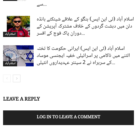
سے...
اسلام آباد (ٹی این ایس) ہنگو کے علاقے شینکئے بانڈہ
دلن میں دہشت گردوں کے خلاف مشترکہ آپریشن کے
دوران پاک فوج کے افسر...
اسلام آباد
اسلام آباد (ٹی این ایس) ایرانی حکومت کا تختہ
الٹنے میں ناکامی پر اسرائیلی خفیہ ایجنسی موساد
کے سربراہ نے 2 سینئر عہدیداروں انٹیلی...
اسلام آباد
LEAVE A REPLY
LOG IN TO LEAVE A COMMENT