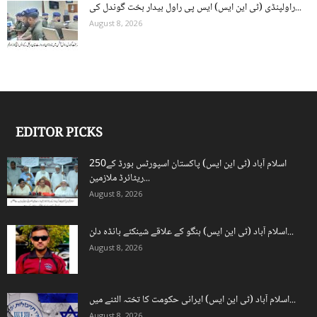
راولپنڈی (ٹی این ایس) ایس پی راول بیدار بخت گوندل کی...
August 8, 2026
EDITOR PICKS
اسلام آباد (ٹی این ایس) پاکستان اسپورٹس بورڈ کے250
ریٹائرڈ ملازمین...
August 8, 2026
اسلام آباد (ٹی این ایس) ہنگو کے علاقے شینکئے بانڈہ دلن...
August 8, 2026
اسلام آباد (ٹی این ایس) ایرانی حکومت کا تختہ الٹنے میں...
August 8, 2026